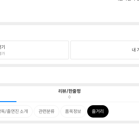
팔기
내 
불가
리뷰/한줄평
0
감독/출연진 소개
관련분류
품목정보
줄거리