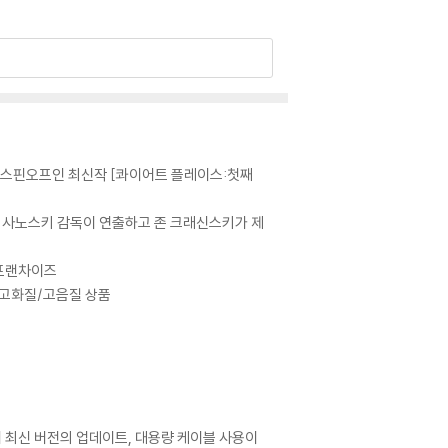
, 스핀오프인 최신작 [콰이어트 플레이스:첫째
마이클 사노스키 감독이 연출하고 존 크래신스키가 제
 프랜차이즈
 초고화질/고음질 상품
어 최신 버전의 업데이트, 대용량 케이블 사용이