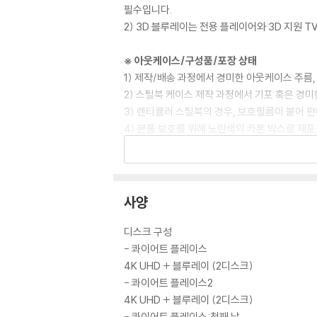
필수입니다.
2) 3D 블루레이는 전용 플레이어와 3D 지원 
※ 아웃케이스/구성품/포장 상태
1) 제작/배송 과정에서 경미한 아웃케이스 주름,
2) 스틸북 케이스 제작 과정에서 기포 혹은 경미
3) 렌티큘러 스틸북의 경우, 보호필름이 붙어 
4) 본품 보호를 위해 노란색의 카톤 박스로 재
5) 아웃케이스/구성품/포장 상태 불량에 의한 
※ 디스크 재생 불량
1) 기기 문제로 인해 발생하는 재생 불량 현상
사양
2) 정전기와 먼지로 인해 재생이 원활하지 않은
3) 일부 PC 연결형 ODD의 경우 호환 상의 
디스크 구성
량의 경우 교환 시에도 동일한 오류가 발생할 수
- 콰이어트 플레이스
4K UHD + 블루레이 (2디스크)
※ 디스크 외관 불량
- 콰이어트 플레이스2
디스크에 미세한 잔 흠집이 남아있거나 인쇄 면이
4K UHD + 블루레이 (2디스크)
다.
- 콰이어트 플레이스:첫째 날