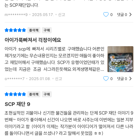
는 SCP재단입니다.
m********9
2025.05.17.
신고
0
댓글
0
종이책
구매
아이가푹빠져서 걱정이에요
아이가 scp에 빠져서 시리즈별로 구매했습니다.어른인
제가보기에는 무슨내용인지는 모르겠지만 애들이 좋아하
고 재밌어해서 구매했습니다. SCP가 유행이었던때가 있
었는데 지금은 조금 사그라든듯해요.외계생명체같은거
같은데 허구이니깐..그냥 그러려니합니다.
o*******7
2025.01.08.
신고
0
댓글
0
종이책
구매
SCP 재단 9
초현실적인 괴물이나 신기한 물건들을 관리하는 단체 SCP 재단 이야기 9
번째~ 아이가 좋아해서 신간이 나오면 바로 사주는데 이번에는 일본 지부
이야기라고 함 (아이가 이제는 작가분이 아이디어가 떨어져서 다른 나라
를 돌아다니면서 글을 쓰셨나? 라고 말해서 웃었음 ㅎㅎ)