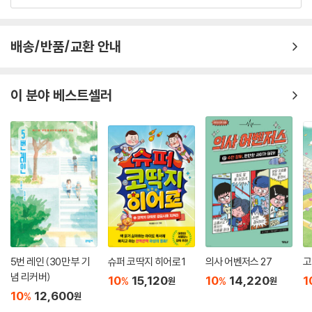
배송/반품/교환 안내
이 분야 베스트셀러
5번 레인 (30만 부 기
슈퍼 코딱지 히어로 1
의사 어벤저스 27
고
념 리커버)
10
15,120
10
14,220
1
%
%
원
원
10
12,600
%
원