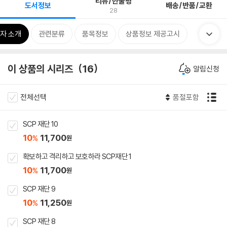
리뷰/한줄평
도서정보
배송/반품/교환
28
자 소개
관련분류
품목정보
상품정보 제공고시
이 상품의 시리즈
16
알림신청
전체선택
품절포함
SCP 재단 10
10
11,700
%
원
확보하고 격리하고 보호하라 SCP재단 1
10
11,700
%
원
SCP 재단 9
10
11,250
%
원
SCP 재단 8