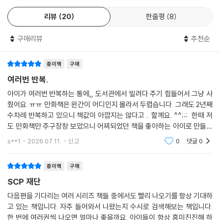
리뷰
20
한줄평
8
구매리뷰
추천순
종이책
구매
여러번 반복.
아이가 여러번 반복하는 통에,, 도서관에서 빌려다 주기 힘들어서 그냥 사
줬어요. ㅠㅠ 만화책은 완간이 어디인지 몰라서 두렵습니다. 그래도 2년째
수차례 반복하고 있으니 책값이 아깝지는 않다고 .. 할께요. ^^;;; 한때 저
도 만화책만 주구장창 보았으니 어찌되었던 책을 좋아하는 아이로 만들기
에 일조하는 SCP 입니다.
s**1
2026.07.11.
신고
0
댓글
0
종이책
구매
SCP 재단
다음편을 기다리는 여러 시리즈 책들 중에서도 빨리 나오기를 항상 기대하
고 있는 책입니다. 자주 들어와서 나왔는지 수시로 검색해보는 책입니다.
한 번에 여러권씩 나오면 얼마나 좋을까요. 아이들이 항상 흥미진진해 하