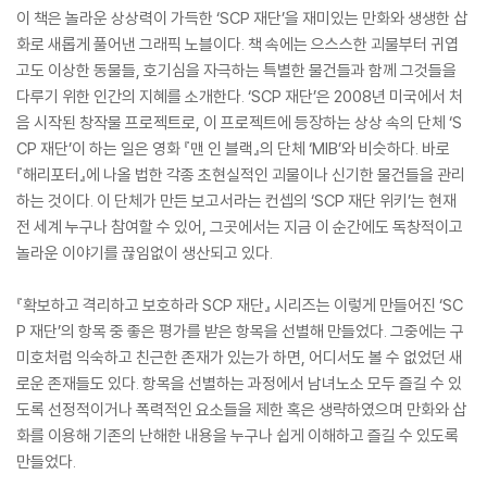
이 책은 놀라운 상상력이 가득한 ‘SCP 재단’을 재미있는 만화와 생생한 삽
화로 새롭게 풀어낸 그래픽 노블이다. 책 속에는 으스스한 괴물부터 귀엽
고도 이상한 동물들, 호기심을 자극하는 특별한 물건들과 함께 그것들을
다루기 위한 인간의 지혜를 소개한다. ‘SCP 재단’은 2008년 미국에서 처
음 시작된 창작물 프로젝트로, 이 프로젝트에 등장하는 상상 속의 단체 ‘S
CP 재단’이 하는 일은 영화 『맨 인 블랙』의 단체 ‘MIB’와 비슷하다. 바로
『해리포터』에 나올 법한 각종 초현실적인 괴물이나 신기한 물건들을 관리
하는 것이다. 이 단체가 만든 보고서라는 컨셉의 ‘SCP 재단 위키’는 현재
전 세계 누구나 참여할 수 있어, 그곳에서는 지금 이 순간에도 독창적이고
놀라운 이야기를 끊임없이 생산되고 있다.
『확보하고 격리하고 보호하라 SCP 재단』 시리즈는 이렇게 만들어진 ‘SC
P 재단’의 항목 중 좋은 평가를 받은 항목을 선별해 만들었다. 그중에는 구
미호처럼 익숙하고 친근한 존재가 있는가 하면, 어디서도 볼 수 없었던 새
로운 존재들도 있다. 항목을 선별하는 과정에서 남녀노소 모두 즐길 수 있
도록 선정적이거나 폭력적인 요소들을 제한 혹은 생략하였으며 만화와 삽
화를 이용해 기존의 난해한 내용을 누구나 쉽게 이해하고 즐길 수 있도록
만들었다.