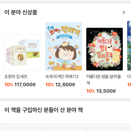
이 분야 신상품
초원의 집 세트
숙제 외계인 곽배기 2
아름다운 밤을 알려 줄
다
게
10
117,000
10
12,600
1
%
%
원
원
10
13,500
%
원
이 책을 구입하신 분들이 산 분야 책