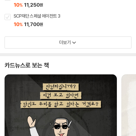
10
11,250
%
원
SCP재단 스페셜 에이전트 3
10
11,700
%
원
더보기
카드뉴스로 보는 책