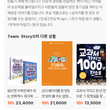
만들기 위해 연구합니다. 단순히 정보를 전달하는 책이 아닌, 아이들
의 상상력을 불러일으키고 어른들의 잠들어 있던 호기심을 깨우는 다
채로운 이야기를 만듭니다. 주요 작품으로는 <삼국지를 한 번도 안
읽어볼 수는 없잖아>, <인생고전요약.zip>, <친구 마음 탐구 생활>,
<푸하하 타임즈> 등이 있습니다.
Team. StoryG
의 다른 상품
읽으면 수학천재가 되
오디세이아를 한 번도
교과서 가지고 천 년 전
는 만화책 + 워크북 : 초
안 읽어 볼 수는 없잖
으로 : 1. 장영실을 찾아
등 B 세트
아!
라
10
23,400
10
21,600
10
13,500
%
%
%
원
원
원