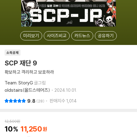
미리보기
사이즈비교
카드뉴스
공유하기
소득공제
SCP 재단 9
확보하고 격리하고 보호하라
Team. StoryG
글그림
oldstairs(올드스테어즈)
2024.10.01.
9.8
판매지수
1,014
28
12,500
원
10
11,250