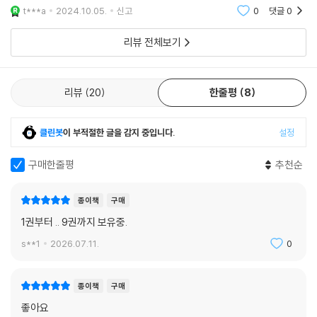
t***a
2024.10.05.
신고
0
댓글
0
리뷰 전체보기
리뷰
20
한줄평
8
클린봇
이 부적절한 글을 감지 중입니다.
설정
구매한줄평
추천순
종이책
구매
1권부터 .. 9권까지 보유중.
s**1
2026.07.11.
0
종이책
구매
좋아요