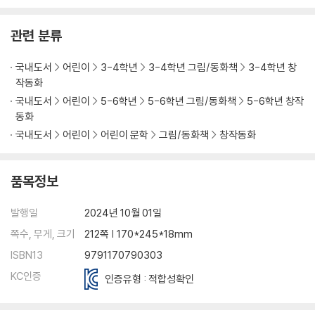
관련 분류
국내도서
어린이
3-4학년
3-4학년 그림/동화책
3-4학년 창
작동화
국내도서
어린이
5-6학년
5-6학년 그림/동화책
5-6학년 창작
동화
국내도서
어린이
어린이 문학
그림/동화책
창작동화
품목정보
발행일
2024년 10월 01일
쪽수, 무게, 크기
212쪽 | 170*245*18mm
ISBN13
9791170790303
KC인증
인증유형 : 적합성확인