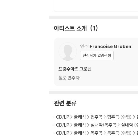
아티스트 소개
1
연주
Francoise Groben
관심작가 알림신청
프랑수아즈 그로벤
첼로 연주자
관련 분류
CD/LP
클래식
협주곡
협주곡 (수입)
CD/LP
클래식
실내악/독주곡
실내악 (
CD/LP
클래식
독주곡
독주곡 (수입)