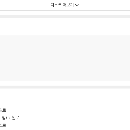
디스크 더보기
첼로
수입)
첼로
첼로