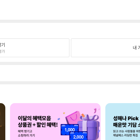
팔기
내 
불가