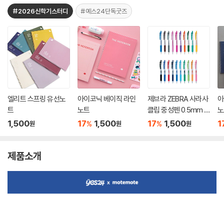
#2026신학기스터디
#예스24단독굿즈
엘리트 스프링 유선노
아이코닉 베이직 라인
제브라 ZEBRA 사라사
아
트
노트
클립 중성펜 0.5mm S
노
ARASA CLIP
1,500
17
1,500
17
1,500
1
%
%
원
원
원
제품소개