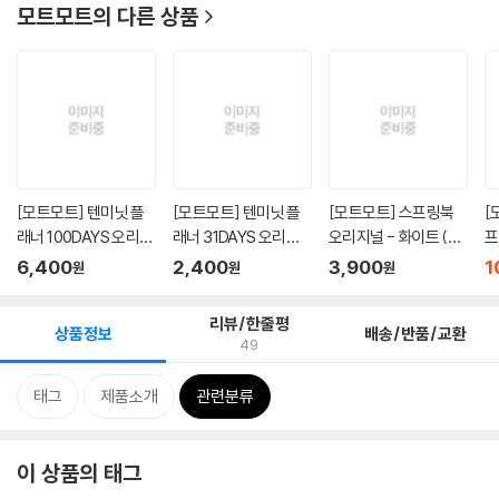
모트모트
의 다른 상품
[모트모트] 텐미닛 플
[모트모트] 텐미닛 플
[모트모트] 스프링북
[
래너 100DAYS 오리지
래너 31DAYS 오리지
오리지널 - 화이트 (룰
프
널 - ...
널 - 화...
드)
코
6,400
2,400
3,900
1
원
원
원
리뷰/한줄평
상품정보
배송/반품/교환
49
태그
제품소개
관련분류
이 상품의 태그