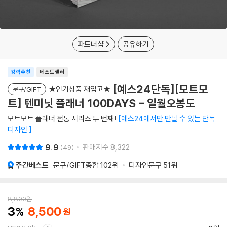
파트너샵
공유하기
강력추천
베스트셀러
[예스24단독][모트모
★인기상품 재입고★
문구/GIFT
트] 텐미닛 플래너 100DAYS - 일월오봉도
모트모트 플래너 전통 시리즈 두 번째!
예스24에서만 만날 수 있는 단독
디자인
9.9
판매지수
8,322
49
주간베스트
문구/GIFT종합
102위
디자인문구
51위
8,800
원
3
8,500