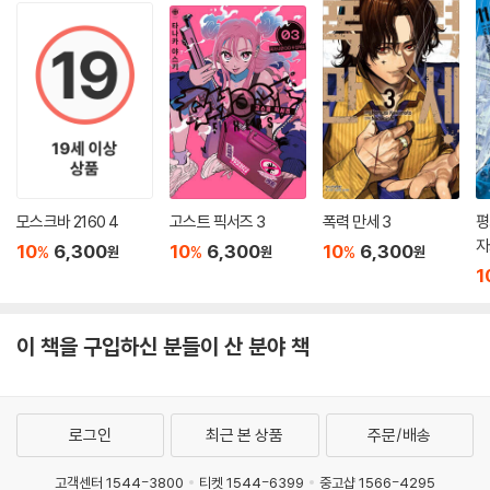
모스크바 2160 4
고스트 픽서즈 3
폭력 만세 3
평
자
10
6,300
10
6,300
10
6,300
%
%
%
원
원
원
1
이 책을 구입하신 분들이 산 분야 책
로그인
최근 본 상품
주문/배송
고객센터 1544-3800
티켓 1544-6399
중고샵 1566-4295