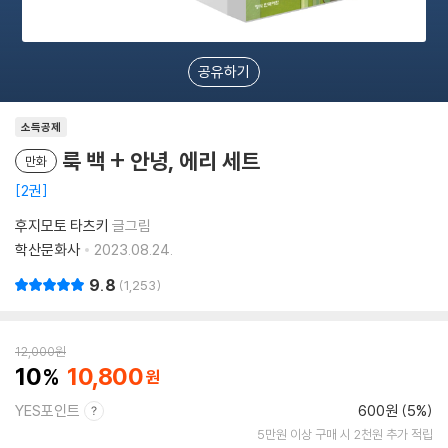
공유하기
소득공제
룩 백 + 안녕, 에리 세트
만화
2권
후지모토 타츠키
글그림
학산문화사
2023.08.24.
9.8
1,253
12,000
원
10
10,800
YES포인트
600원 (5%)
5만원 이상 구매 시 2천원 추가 적립