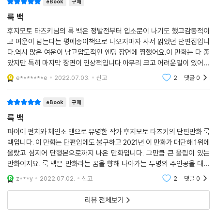
eBook
구매
룩 백
후지모토 타츠키님의 룩 백은 정발전부터 입소문이 나기도 했고감동적이
고 여운이 남는다는 평에종이책으로 나오자마자 사서 읽었던 단편집입니
다.역시 많은 여운이 남고압도적인 엔딩 장면에 찡했어요.이 만화는 다 좋
았지만 특히 마지막 장면이 인상적입니다.아무리 크고 어려운일이 있어도
시간이 흘러도앞으로 나아가겠다는 의지가 느껴지는 엔딩잊을 수 없는 장
e*******e
2022.07.03.
신고
2
댓글
0
면입니다.이 단편집은
eBook
구매
룩 백
파이어 펀치와 체인소 맨으로 유명한 작가 후지모토 타츠키의 단편만화 룩
백입니다. 이 만화는 단편임에도 불구하고 2021년 이 만화가 대단해 1위에
올랐고 심지어 단행본으로까지 나온 만화입니다. 그만큼 큰 울림이 있는
만화이지요. 룩 백은 만화라는 꿈을 향해 나아가는 두명의 주인공을 대비
시켜 스토리를 이끌어나가고 있습니다. 후지노와 쿄모토라는 두 소녀의 성
z***y
2022.07.02.
신고
2
댓글
0
장과 사건을 통
리뷰 전체보기