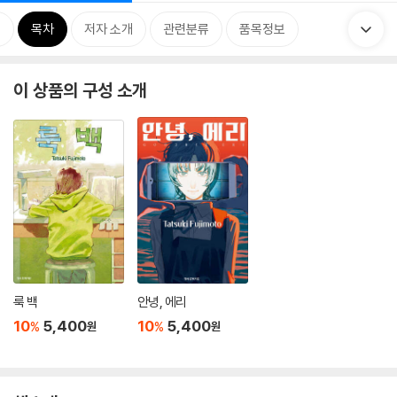
개
목차
저자 소개
관련분류
품목정보
이 상품의 구성 소개
룩 백
안녕, 에리
10
5,400
10
5,400
%
%
원
원