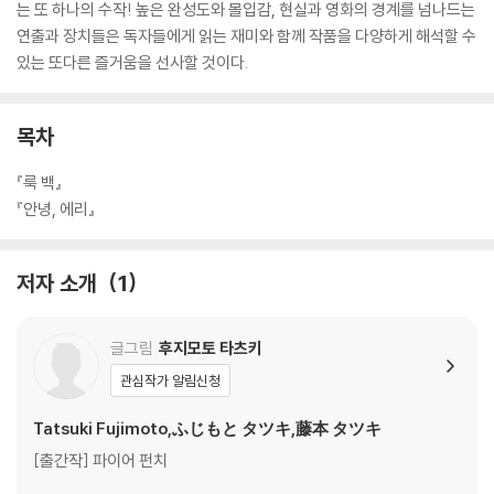
는 또 하나의 수작! 높은 완성도와 몰입감, 현실과 영화의 경계를 넘나드는
연출과 장치들은 독자들에게 읽는 재미와 함께 작품을 다양하게 해석할 수
있는 또다른 즐거움을 선사할 것이다.
목차
『룩 백』
『안녕, 에리』
저자 소개
1
글그림
후지모토 타츠키
관심작가 알림신청
Tatsuki Fujimoto,ふじもと タツキ,藤本 タツキ
[출간작] 파이어 펀치