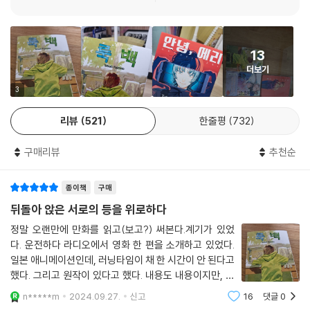
13
더보기
3
리뷰
521
한줄평
732
구매리뷰
추천순
종이책
구매
뒤돌아 앉은 서로의 등을 위로하다
정말 오랜만에 만화를 읽고(보고?) 써본다.계기가 있었
다. 운전하다 라디오에서 영화 한 편을 소개하고 있었다.
일본 애니메이션인데, 러닝타임이 채 한 시간이 안 된다고
했다. 그리고 원작이 있다고 했다. 내용도 내용이지만, 제
목에 끌렸다. ‘룩백(Look back)’. 뒤를 돌아본다는 뜻이
n*****m
2024.09.27.
신고
16
댓글
0
든, 등을 본다는 뜻이든, 혹은 또 다른 의미가 있든... 만화