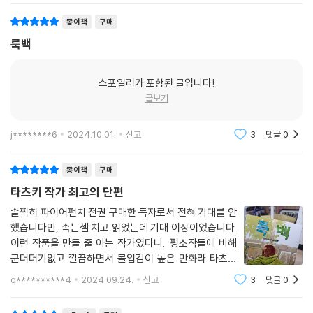
그리기를 좋아하는 후지노와 코모토의
종이책
구매
룩백
스포일러가 포함된 글입니다!
글보기
j********6
2024.10.01.
신고
3
댓글
0
종이책
구매
타츠키 작가 최고의 단편
솔찍히 파이어펀치 전권 구매한 독자로서 전혀 기대를 안
했습니다만, 속는셈 치고 읽었는데 기대 이상이었습니다.
이런 작품을 만들 줄 아는 작가였다니.. 평소작들에 비해
군더더기없고 깔끔하면서 몰입감이 높은 만화라 타츠키
의 작품중에서도 유독 눈에 띄는 작품인것같네요. 추천드
q**********4
2024.09.24.
신고
3
댓글
0
립니다