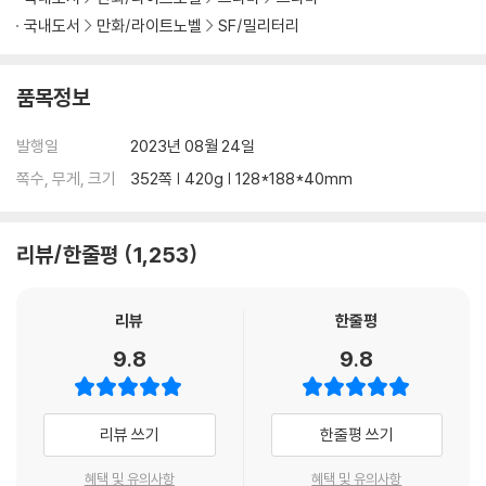
국내도서
만화/라이트노벨
SF/밀리터리
품목정보
발행일
2023년 08월 24일
쪽수, 무게, 크기
352쪽 | 420g | 128*188*40mm
리뷰/한줄평
1,253
리뷰
한줄평
9.8
9.8
리뷰 쓰기
한줄평 쓰기
혜택 및 유의사항
혜택 및 유의사항