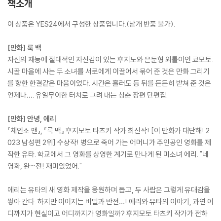
책소개
이 상품은 YES24에서 구성한 상품입니다.(낱개 반품 불가).
[만화] 룩 백
자신의 재능에 절대적인 자신감이 있는 후지노와 은둔형 외톨이인 쿄모토.
시골 마을에 사는 두 소녀를 서로에게 이끌어서 묶어 준 것은 만화 그리기
를 향한 한결같은 마음이었다. 시간은 흘러도 등 뒤를 든든히 받쳐 준 것은
언제나…. 유일무이한 터치로 그려 내는 청춘 장편 단편집.
[만화] 안녕, 에리
『체인소 맨』, 『룩 백』 후지모토 타츠키 작가 최신작! [이 만화가 대단해! 2
023 남성편 2위] 수상작! 병으로 죽어 가는 어머니가 주인공인 영화를 제
작한 유타. 학교에서 그 영화를 상영한 계기로 만나게 된 미소녀 에리. "네
영화, 완~전! 재미있었어."
에리는 유타의 새 영화 제작을 응원하며 돕고, 두 사람은 그렇게 유대감을
쌓아 간다. 하지만 이어지는 비밀과 반전…! 에리와 유타의 이야기, 과연 어
디까지가 현실이고 어디까지가 영화일까? 후지모토 타츠키 작가가 전하