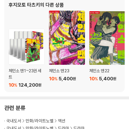
후지모토 타츠키
의 다른 상품
체인소 맨 1~23권 세
체인소 맨 23
체인소 맨 22
트
10
5,400
10
5,400
%
%
원
원
10
124,200
%
원
관련 분류
국내도서
만화/라이트노벨
액션
국내도서
만화/라이트노벨
드라마
드라마