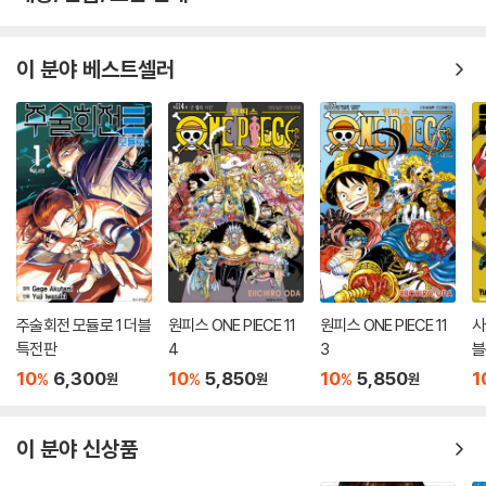
이 분야 베스트셀러
주술회전 모듈로 1 더블
원피스 ONE PIECE 11
원피스 ONE PIECE 11
사
특전판
4
3
블
10
6,300
10
5,850
10
5,850
1
%
%
%
원
원
원
이 분야 신상품