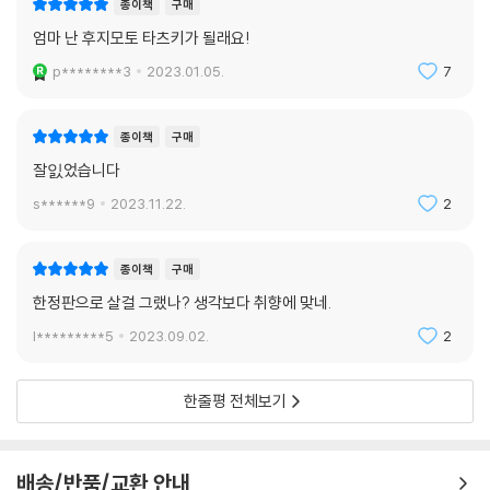
종이책
구매
엄마 난 후지모토 타츠키가 될래요!
p********3
2023.01.05.
7
종이책
구매
잘잀었습니다
s******9
2023.11.22.
2
종이책
구매
한정판으로 살걸 그랬나? 생각보다 취향에 맞네.
l*********5
2023.09.02.
2
한줄평 전체보기
배송/반품/교환 안내