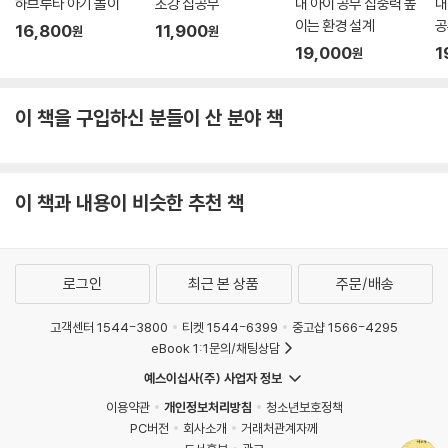
하고 싶은 걸 하면서 실패하는 경험은 소중하다 | 아이에게 결핍을 돌려주
하브루타 아기 놀이
초강 집공부
내 아이 공부 집중력 높
내
이는 환경 설계
공
자
사춘기는 아이와 부모 모두에게 도전적인 시기다. 다만 한 가지만은 확실
16,800
11,900
원
원
관
19,000
1
하다. 방황하고 흔들리는 만큼 이 시기를 현명하게 보내고 나면 아이는 물
원
우리가 아이를 품었을 때 바랐던 것은
론 엄마 또한 크게 성장할 것이라는 사실이다. 이 책과 함께 사춘기 아이와
무엇을 하든 무조건 믿어주자 | 사춘기라는 탈을 쓰고 있는 예쁜 내 아기
의 관계를 다시 정립해보라. 언제나 부모의 작은 시작은 아이가 이루어낼
이 책을 구입하신 분들이 산 분야 책
크나큰 기적의 시작과 같다.
부디 꿈을 지켜주는 엄마가 되자
철없이 아들의 꿈을 짓밟았던 순간 | 어떤 가치를 보고 달리고 있나요? | 내
아이가 행복하길 바란다면
이 책과 내용이 비슷한 추천 책
::: 이토록 다정한 엄마의 말 연습
로그인
최근 본 상품
주문/배송
부록 사춘기 엄마들이 많이 하는 Q&A
고객센터 1544-3800
티켓 1544-6399
중고샵 1566-4295
Q1 아이가 밖에 나가지 않고 집에만 있으려고 합니다
eBook 1:1문의/채팅상담
Q2 왜 물어보는 말에 항상 짜증일까요?
예스이십사(주) 사업자 정보
Q3 방문을 잠그고 들어가지도 못하게 합니다
이용약관
개인정보처리방침
청소년보호정책
Q4 하루 종일 이어폰을 끼고 있는 아이, 놔둬도 될까요?
PC버전
회사소개
거래처관계자께
Q5 말끝마다 욕을 하는 아이 때문에 창피합니다