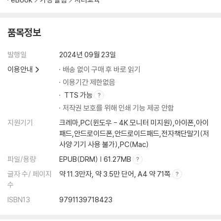
적당히 잔꾀도 부리고 애교도 있으면 좋겠어요
착한 아이보다 지혜로운 아이로 | 엄마의 개입은 최소한으로
품목정보
사춘기 학교생활은 사회생활을 닮았다
발행일
2024년 09월 23일
어린아이로 보는 시선을 거두자 | 관계 맺는 힘을 기르도록
이용안내
배송 없이 구매 후 바로 읽기
이용기간 제한없음
도움이 되는 친구만 사귀었으면 좋겠어요
TTS 가능
친구 관계 맺는 법 구체적으로 알려주기 | 적당한 거리를 두고 믿어주기
저작권 보호를 위해 인쇄 기능 제공 안함
지원기기
크레마,PC(윈도우 - 4K 모니터 미지원),아이폰,아이
친구 사이 따돌림, 어떻게 대처할까요?
패드,안드로이드폰,안드로이드패드,전자책단말기(저
엄마가 아이에게 해주어야 하는 말 | 이유 없는 짜증은 일종의 신호 | 아이
사양 기기 사용 불가),PC(Mac)
의 행동 말고 마음에 관심을 | 단단한 자아정체감이 무기
파일/용량
EPUB(DRM) | 61.27MB
집안 경제 수준에 대해 언제 얘기할까요?
글자 수/ 페이지
약 11.3만자, 약 3.5만 단어, A4 약 71쪽
운이 없는 아이라고 생각하지 않도록 | 너무 빠르면 자존감이 무너질 수도
수
ISBN13
9791139718423
엄마의 가르침이 달라져야 할 때
사회생활의 기본기를 가르치자 | 이런 것까지 가르쳐야 하나?