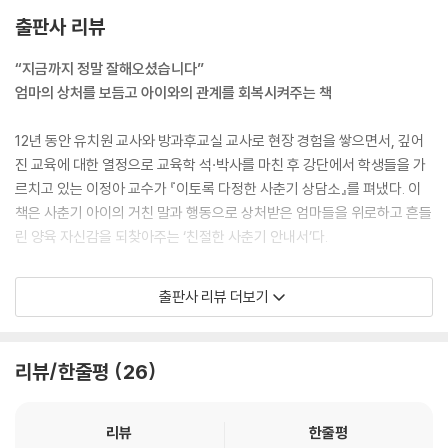
출판사 리뷰
::: 이토록 다정한 엄마의 말 연습
“지금까지 정말 잘해오셨습니다”
3장 달라진 몸에 대해 터놓고 이야기하기 _사춘기의 외모와 성
엄마의 상처를 보듬고 아이와의 관계를 회복시켜주는 책
갑자기 스킨십과 몸 장난을 싫어한다면
12년 동안 유치원 교사와 방과후교실 교사로 현장 경험을 쌓으면서, 깊어
몸의 변화를 구체적인 용어로 알려주기 | ‘어른’이 되었음을 축하해선 안 된
진 교육에 대한 열정으로 교육학 석·박사를 마친 후 강단에서 학생들을 가
다
르치고 있는 이정아 교수가 『이토록 다정한 사춘기 상담소』를 펴냈다. 이
책은 사춘기 아이의 거친 말과 행동으로 상처받은 엄마들을 위로하고 흔들
여드름과 앞머리에 대한 고찰
린 양육 자신감을 되찾아주는 ‘친절한 사춘기 안내서’다.
시각중추기능을 담당하는 후두엽이 발달하는 시기 | 아이를 멀어지게 만
드는 엄마의 말
지금까지 이해하기 힘든 사춘기 아이를 설명하는 책은 여럿 출간되었다.
출판사 리뷰 더보기
뇌 발달 측면에서 서술한 책도, 청소년 은어를 해석한 책도 있었다. 그러나
아이와 이성에 대해 이야기하는 법
부모와 자녀 사이 간극은 여전했고 일상은 힘겨웠다. 엄마 자신의 고충과
편안하고 자연스럽게 받아들일수록 좋다 | 주의는 시키되 무조건 통제는
외로움이 너무 커서 사춘기 아이의 마음을 열기 어려웠던 것이다. 이 책은
리뷰/한줄평
26
금물
그런 엄마의 마음을 따뜻하게 품어주며 “지금까지 정말 잘해오셨습니
다”라고 토닥이고, 올바른 사춘기 양육의 방향을 제시한다.
이성 교제, 허락할까요? 말까요?
리뷰
한줄평