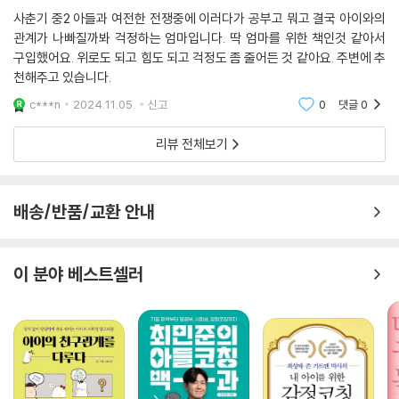
울 수 있는 마지막 시기이며, 사춘기 때 자주 나타나는 짜증과 분노는 유아
사춘기 중2 아들과 여전한 전쟁중에 이러다가 공부고 뭐고 결국 아이와의
우리 애는 공부 스트레스 없어요
기의 모습과 닮았기 때문이다. 다 컸는데 ‘왜 이런 기본적인 것도 모를
관계가 나빠질까봐 걱정하는 엄마입니다. 딱 엄마를 위한 책인것 같아서
내가 아들을 국제학교에 보낸 이유 | 피할 수 없었던 서열화와 의외의 복병
까?’라고 생각하면 아이와의 갈등은 깊어만 간다. “엄마, 저는 아직 몸과
구입했어요. 위로도 되고 힘도 되고 걱정도 좀 줄어든 것 같아요. 주변에 추
| 공부 스트레스를 해결하는 3가지 방법
마음이 자라고 있어요”, “저 좀 이해해주세요”, “저 괜찮은 아이예요”라고
천해주고 있습니다.
외치는 아이의 속마음을 들을 줄 알아야 한다. 아이의 정신적 성숙까지 엄
c***n
2024.11.05.
신고
0
댓글
0
늦은 밤 아파트 단지를 도는 엄마의 스트레스
마의 역할에 속한다는 사실을 인식하고, 여전히 애정과 인정을 갈구하는
아이와 대화가 잘될수록 스트레스가 적다 | 가감 없이 감정을 전달하는 연
사춘기 자녀에게 한결같은 사랑과 지지를 보내줄 때, 이 시기를 보다 편안
리뷰 전체보기
습
하게 헤쳐 나갈 수 있을 것이다.
엄마의 말이 잔소리가 되지 않으려면
또 한 가지 강조하는 엄마의 태도는 인내심이다. 아이의 문제행동을 참고
배송/반품/교환 안내
솔선수범, 어렵지만 해볼 만한 과제 | 집은 잔소리하는 공간이 아니다
기다리라는 한정된 의미가 아니라, 스스로 부족한 엄마임을 인정하고 성장
하려고 노력해야 한다는 확장된 뜻이 담겨 있다. 이를테면 “엄마도 힘들지
아들의 일기장을 훔쳐본 날
만 너를 기다려주려고 해”, “엄마는 네가 이렇게 행동하면 불안해”라고 진
이 분야 베스트셀러
“다 너 잘되라고 하는 이야기야” | 내 욕구를 강요하고 있는 건 아닌지 살
솔하게 감정을 표현해 소통의 물꼬를 트는 것이 중요하다. 소통이 빠진 일
펴야
방적인 인내는 자기희생이 되어 엄마의 마음에 상처로 남으며, 이후 부모
자녀 간 관계에 걸림돌이 되기 때문이다.
애착을 점검할 수 있는 마지막 시기
영유아기에 생긴 감정의 구멍 | 엄마의 양육이 잘못된 게 아니다
말 한마디와 다정한 마음으로 만드는
아이와의 더 나은 관계