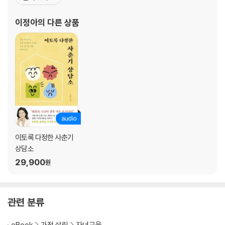
서 아이 양육에도 자신감이 넘쳤지만, 정작 아들의 사춘기 앞에서 그
견디기 힘든 사춘기? 이제 시선을 바꿔보자
자신감은 무너지고 말았다. 많은 엄마들이 겪는 막막함과 실망감을
이정아
의 다른 상품
다투며 대화해도 괜찮다 | 엄격한 잣대를 들이대지 말자 | 감정에 대응하지
동일하게 겪으며, 지금까지의 교육이 잘못되었다고 보여주
말고 반응하자
::: 이토록 다정한 엄마의 말 연습
2장 관계가 망가지면 아무것도 할 수 없다 _사춘기의 관계
사춘기의 강을 현명하게 건너는 법
‘너와 나’의 부족함을 인정하자 | 혼자 인내하지 말고 함께 인내하자 | 아이
를 관찰하는 시간을 늘리자
이토록 다정한 사춘기
상담소
도대체 왜 대화가 안 될까요?
29,900
원
관계가 좋아야 말이 먹힌다 | 타고난 기질을 인정하고 말하기 | 아이가 외
면받는 시간이 길어지지 않게
관련 분류
리더십이 있으면 좋겠어요
자기를 통제하는 데 어려움을 느끼는 시기 | 부모의 인정이 리더십의 출발
eBook
가정 살림
자녀교육