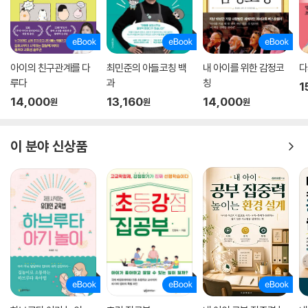
전문가 상담을 적절히 활용하자
아들보다 길어진 엄마의 심리상담 | 중이 제 머리 못 깎는다
이 책은 사춘기의 감정, 관계, 외모와 성, 꿈과 진로 등 35가지 테마로 나누
어 엄마가 꼭 알아야 할 마음가짐을 알려주고 있다. 각 장이 끝날 때는 ‘이
여행으로 아이의 마음을 읽자
토록 다정한 엄마의 말 연습’ 코너를 실어 사춘기 전용 엄마의 말을 구체적
아이의 친구관계를 다
최민준의 아들코칭 백
내 아이를 위한 감정코
다
여행지는 아이가 원하는 곳으로 | 닫힌 마음을 여는 데는 장소의 변화가 필
으로 지도한다.
루다
과
칭
1
요하다
사춘기 엄마의 말 원칙은 시시콜콜 캐묻지 않아야 하고, 이해되지 않아도
14,000
13,160
14,000
원
원
원
충분히 들어주고, 감정은 흘려보낼 수 있는 것임을 알려주는 것이다. 부록
::: 이토록 다정한 엄마의 말 연습
에는 저자가 그동안 해온 2,000여 건의 상담을 바탕으로 사춘기 엄마들이
이 분야 신상품
가장 많이 하는 질문을 추려 20가지 해법을 담았다. “좀 더 노력해달라고
5장 입시와 진로 사이, 엄마가 반드시 해야 할 일 _사춘기의 꿈과 진로
하면 열심히 하고 있다며 억울해합니다”, “연예인이 되고 싶다는 아이를
어떡할까요?” 등 요즘 엄마들의 생생한 고민과 실질적인 조언이 담겨 있
진로가 먼저일까? 입시가 먼저일까?
어 사춘기 아이와의 문제 상황을 해결할 때 곁에 두고 들추어볼 만하다.
빠르면 빠를수록 좋은 진로 대화 | 입시는 진로를 향해 가는 길일뿐
이제 저자의 아들은 격정의 사춘기를 지나고 고2가 되었다. 자신이 원하는
불안한 엄마 태평한 아이
미래를 그리며 꿈을 이루기 위해 입시에 매진하고 있다. 그리고 아들은 엄
나도 모르게 조급해지는 교육 환경 | 무엇이 더 소중한지 깊이 생각해보자
마의 따뜻한 사랑을 가슴 깊이 간직했다. “엄마 아빠, 지금까지 저에게 두
분이 얼마나 헌신하고 잘해주셨는지 알고 있고 정말 고맙게 생각하고 있어
사춘기일수록 실패를 경험하게 하자
요”라는 아들의 말은 이 책을 읽는 독자까지 울컥하게 만든다.