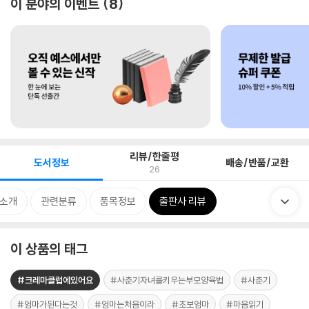
이 분야의 이벤트
8
리뷰/한줄평
도서정보
배송/반품/교환
26
 소개
관련분류
품목정보
출판사 리뷰
이 상품의 태그
#크레마클럽에있어요
#사춘기자녀를키우는부모양육법
#사춘기
#엄마가된다는것
#엄마는처음이라
#초보엄마
#마음읽기