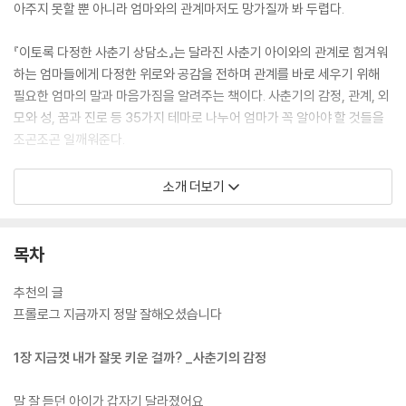
아주지 못할 뿐 아니라 엄마와의 관계마저도 망가질까 봐 두렵다.
『이토록 다정한 사춘기 상담소』는 달라진 사춘기 아이와의 관계로 힘겨워
하는 엄마들에게 다정한 위로와 공감을 전하며 관계를 바로 세우기 위해
필요한 엄마의 말과 마음가짐을 알려주는 책이다. 사춘기의 감정, 관계, 외
모와 성, 꿈과 진로 등 35가지 테마로 나누어 엄마가 꼭 알아야 할 것들을
조곤조곤 일깨워준다.
저자는 25년 동안 교육 전문가로 지내오면서 현장에서 수많은 엄마들을
소개 더보기
만나왔다. 그 속에서 발견한 사실은 엄마의 상처와 고충이 먼저 이해받아
야 아이도 비로소 변화시킬 수 있다는 것이다. 이 책은 사춘기 자녀의 거친
언행에 상처받은 엄마의 마음을 위로하며, 오랫동안 얼어붙은 관계에 새
목차
활력을 불어넣고, 흔들렸던 부모 역할에 대한 자신감을 회복시켜 줄 것이
다.
추천의 글
프롤로그 지금까지 정말 잘해오셨습니다
1장 지금껏 내가 잘못 키운 걸까? _사춘기의 감정
말 잘 듣던 아이가 갑자기 달라졌어요