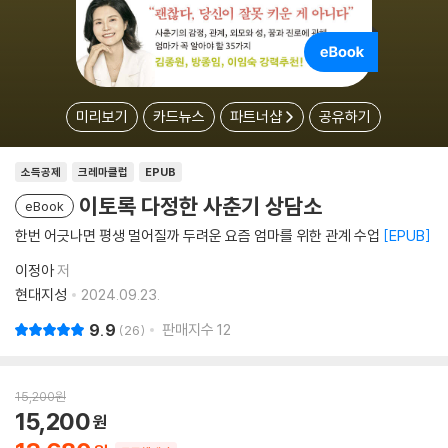
미리보기
카드뉴스
파트너샵
공유하기
소득공제
크레마클럽
EPUB
이토록 다정한 사춘기 상담소
eBook
한번 어긋나면 평생 멀어질까 두려운 요즘 엄마를 위한 관계 수업
EPUB
이정아
저
현대지성
2024.09.23.
9.9
판매지수
12
26
15,200
원
15,200