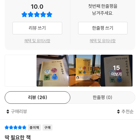
아들의 여자친구 이야기 | 잘못된 이성 교제의 현실을 명확하게 알려주기
25년 차 교육 전문가인 저자도 처음 겪는 아들의 사춘기 앞에서는 수많은
10.0
첫번째 한줄평을
시행착오를 겪었다. 그때 느꼈던 막막함과 실망감이 누구나 겪는 감정이라
남겨주세요.
아이의 ‘야동 검색 기록’을 발견했을 때
고 강조하며 자신의 양육경험과 더불어 그동안 상담해온 엄마와 아이들의
창피 주거나 죄책감을 느끼게 하지 말기 | 초등학생 때부터 성에 대해 말하
사례로 공감을 이끌어낸다. 마음대로 따라오지 않는 아이, 생각처럼 되지
리뷰 쓰기
한줄평 쓰기
기
않는 대화에 자책하며 오늘도 늦은 밤, 혼자서 아파트 단지를 도는 엄마들
이 이 책에서 위로를 얻고 관계의 해법을 찾길 바란다.
혜택 및 유의사항
혜택 및 유의사항
사춘기일수록 운동을 시켜야 하는 이유
보이는 힘에 민감한 시기 | 하기 싫은 운동을 시킬 때도 비교하는 말은 금물
제2의 유아기,
사춘기를 바라보는 새로운 관점
15
외모를 뛰어넘는 자신감을 만들어주자
더보기
재능을 찾아주는 엄마의 말 | “너는 충분히 가치 있는 아이야”
아무리 발달이론을 속속들이 알고 사춘기 아이를 대하는 실용적인 팁을 알
아도 실생활에서 아이를 변화시키는 것은 쉽지 않다. 엄마의 마음이 닫혀
2
다 키웠으니 육아가 끝났다고 생각하는 엄마들에게
있는 상태에서는 아이의 마음도 열 수 없기 때문이다. 이 책이 사춘기 엄마
리뷰
26
한줄평
0
아이의 몸집과 성장은 비례하지 않는다 | 정신적 성장까지가 엄마의 육아
의 마음을 먼저 위로하는 이유다.
영역
구매리뷰
추천순
그다음에는 사춘기 아이를 바라보는 시선을 바꿀 것을 제안한다. ‘다 큰 아
::: 이토록 다정한 엄마의 말 연습
이’라는 틀에서 벗어나 ‘여전히 작고 예쁜 내 아기’라는 관점을 지녀야 깊고
종이책
구매
넓은 사춘기의 강을 현명하게 건널 수 있다고 말한다. 다시 말해 “사춘기는
4장 사춘기는 제2의 유아기다 _사춘기의 스트레스
제2의 유아기”라는 시각이다. 사춘기는 유아기 때 생긴 애착의 구멍을 메
딱 필요한 책