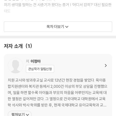
자기 생각을 말하는 건 사춘기가 왔다는 증거 | ‘어디서 감히?’ 대신 필요한
태도
별거 아닌 일에 불같이 화를 내요
목차 더보기
시시콜콜 캐묻지 말자 | 이해되지 않아도 충분히 들어주자 | 지나친 관심은
독이다 | 분노는 나쁜 게 아님을 알려주자
저자 소개
1
말대꾸는 기본, 버릇없이 굴어요
혼란스러운 아이의 마음을 상상하자 | 유아기에 쌓아놓은 안정감이 사춘
기를 좌우한다 | 아이에게 삶의 주도권을 조금씩 돌려주자
저
이정아
관심작가 알림신청
욕하는 아이가 정상이라고요?
왜 욕을 할까? 숨겨진 감정 파악하기 | 재미 혹은 소속감, 또래 집단의 언어
치원 교사와 방과후교실 교사로 12년간 현장 경험을 쌓았다. 육아종
| 부모의 양육 태도 점검하기
합지원센터와 복지관 등에서 2,000건 이상의 부모 상담을 진행했으
며, 일을 하면 할수록 아이들과 부모의 마음을 어루만지는 교육에 대
나를 무시하는 걸까? 엄마의 감정 다스리기
한 열정은 깊어져만 갔다. 그 열정으로 건국대학교 대학원에서 교육
부모들이 가장 미숙한 부분 | 잘 맞이하고 잘 보내주면 그만인 감정 | 아이
학 석사와 박사 학위를 받은 후, 현재 국제대학교 유아교육학과 교수
에게 진심을 전달하려면
로 재직 중이다. 이처럼 현장과 이론을 겸비한 25년 차 교육 전문가로
펼쳐보기