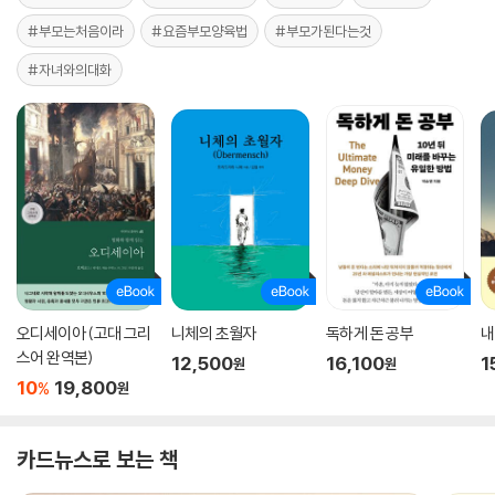
#부모는처음이라
#요즘부모양육법
#부모가된다는것
#자녀와의대화
오디세이아 (고대 그리
니체의 초월자
독하게 돈 공부
내
스어 완역본)
12,500
16,100
1
원
원
10
19,800
%
원
카드뉴스로 보는 책