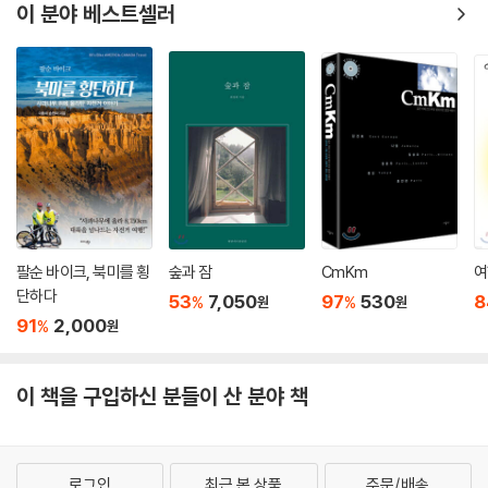
토크, 바이칼호수의 도시이자 시차로 인해 열차를 놓치게 된 이르쿠츠크,
이 분야 베스트셀러
안톤 체홉과 고골 등 예술가들의 혼을 만날 수 있는 모스크바, 극장과 미술
관이 살아 숨 쉬는 예술의 도시 상트페테르부르크까지의 30여 일은 시베
리아 횡단 열차 안에서 새롭게 태어났다.
하나면서, 둘이기도 한 여행기
이 책은 여행지에 대한 정확한 정보를 기대하긴 힘들다. 대신 성 바실리 성
당을 지은 건축가의 안위를 걱정하거나, 예카테리나 궁전의 바닥을 보면서
석굴암을 떠올리는 두 사람의 다른 이야기가 있다. 한 달여의 길고도 짧은
여행 기간 동안 같은 전공을 했고, 서로 잘 아는 친구라고 생각했지만 함께
팔순 바이크, 북미를 횡
숲과 잠
CmKm
여
본 것도 다르게 기억하고 다르게 느낄 수 있음을 알게 됐다. 혼자가 아니라,
단하다
53
7,050
97
530
8
%
%
원
원
둘이어서 완성할 수 있었던 여행을 만난다. 아무것도 아닐 것 같고 안 될 거
91
2,000
%
원
같은 스물아홉의 청춘이 러시아에서 완성한 그들만의 이야기.
이 책을 구입하신 분들이 산 분야 책
[작가의 말]
서른 전 마지막 이십대. 스물아홉, 우리는 러시아 시베리아 횡단 열차를 타
러 떠났다. 당연히 블라디보스토크행 편도 티켓을 손에 쥔 채로.
로그인
최근 본 상품
주문/배송