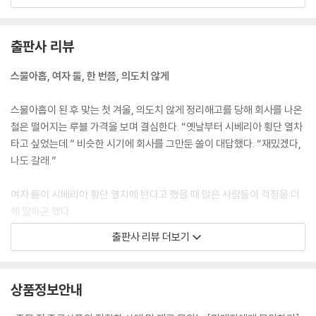
까지 닿을 것 같은 넓고도 넓은 눈밭이었다.
마린스키 극장 194
--- p.82.
출판사 리뷰
음식을 나르던 여자 종업원이 물었다. ‘이곳에는 무엇 때문에 왔습니까?’
딱딱한 단어와 말투였지만 목소리는 앳되고 부드러웠다. ‘여행하고 있어
스물아홉, 여자 둘, 한 번쯤, 의도치 않게
요.’ ‘몇 살이십니까?’ ‘스물 아홉이요.’ 대답을 듣고 수줍게 웃기만 할 뿐, 다
른 반응을 하지 않았고 우리는 그 종업원에게 되묻지 않았다. 그래야 할 것
스물아홉이 된 후 맞는 첫 겨울, 의도치 않게 정리해고를 당해 회사를 나온
같아서. 북한의 스물 아홉은 어떨까. 불안할까? 안정적일까? 말이 통하니
철은 떨어지는 루블 가격을 보며 결심한다. “옛날부터 시베리아 횡단 열차
막연하게 같은 것을 느끼지 않을까 싶었다.
타고 싶었는데.” 비슷한 시기에 회사를 그만둔 쏠이 대답했다. “재밌겠다,
--- p.95
나도 갈래.”
시베리아 횡단 열차를 타리라 결심했던 고등학교 때부터 열차 안에서 헤르
여자 둘이 시베리아 횡단 열차에 탄다고 했을 때 많은 사람들이 걱정을 더
만 헤세의 『데미안』을 읽는 건 로망 중의 로망이었다. 그래서 이번 열차 여
해 말하곤 했다.
행을 위해 준비한 첫 번째 책이기도 했다. 눈을 뜨고 열차의 불빛이 온전히
출판사 리뷰 더보기
사라지는 늦은 밤이 될 때까지 그 어느 때보다 집중해 책을 읽었다. 열 아홉
“러시아 위험하지 않아?”
의 내가 『데미안』 속 불완전하고 뜨겁던 싱클레어― 『데미안』의 주인공―
“모아둔 돈도 없잖아.”
에 감정 이입을 했던 그때로 돌아가, 열차 안 유일하게 허락된 나만의 공간
“이직 준비나 다시 해봐.”
상품정보안내
에서.
--- p.112
스물아홉이어야 하는 이유는 없었지만, 스물여덟의 과거에는 하지 못했고