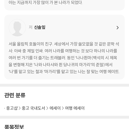
소년 워바 80
아는 지금까지 가장 많이 가 본 나라가 되었다.
안가라강 82
리스트뱐카 92
바냐 94
저
신솔잎
평양식당 96
노쇼(No-Show) 100
카잔 성당 102
서울 올림픽 호돌이의 친구. 세상에서 가장 쓸모없을 것 같은 문학 석
사. 아싸 중 제일 인싸. 여러 나라를 여행하는 것 보다 하나의 나라를
04 열차번호 069
여러 번 가기를 더 즐기는 트래블러. 동인 ‘나나흰마(백석의 시 제목
시차 110
을 변형해 지은 ’나와 나타샤와 흰 당나귀의 마가리‘의 준말)에서
2층 침대 114
‘나’를 맡고 있는 철과 ‘마가리’를 맡고 있는 나는 잘 맞는 여행 메이트.
러시아 문학 116
길리마 언니 120
마샤와 쌍둥이 122
관련 분류
러시아 비자 126
도난 사고 128
중고샵
중고 국내도서
에세이
여행 에세이
05 모스크바
야로슬라블역 134
품목정보