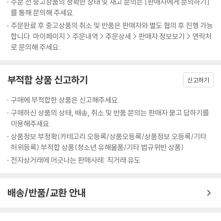
주문 전 중고상품의 정확한 상태 및 재고 문의는 [판매자에게 문의하기]
서른의 미래는 어떻게 될지 모르는 두 사람은 그렇게 무작정 여행을 떠나
를 통해 문의해 주세요.
붉은 광장에는 굼 백화점이 일자로 서 있었다. 실내는 마치 롯데월드에 온
게 된다.
주문완료 후 중고상품의 취소 및 반품은 판매자와 별도 협의 후 진행 가능
것처럼 화려하고 아기자기했다. 백화점 안은 이미 봄이었다. 붉은 광장에
합니다. 마이페이지 > 주문내역 > 주문상세 > 판매자 정보보기 > 연락처
있는 사람들의 표정도, 백화점 안 사람들의 표정도 모두 봄처럼 해사했다.
6박 7일, 9288km, 시베리아 횡단 열차와 러시아
로 문의해 주세요.
나는 고작 두꺼운 패딩 점퍼에서 조금 얇은 초록색 코트로 갈아입은 것이
전부였다. 마음은 아직 바이칼호의 두꺼운 얼음처럼 어떤 미동도 없었다.
세계에서 가장 큰 나라. 6박 7일 동안 열차를 타고 가야만 만날 수 있는 도
어떤 것을 크게 깨닫거나 얻으려 하지 말자는 다짐으로 시작한 여행이었
부적합 상품 신고하기
시가 있고, 그 열차 속에서 몇 번이나 시차가 바뀌는 나라. 거주지를 말하지
신고하기
다. 러시아에서 지나가는 시간은 즐거웠고, 행복했지만 큰 의미를 부여하
않는 외국인의 비자를 강제로 빼앗는다는 무서운 여행 괴담의 주인공이기
지 않으려 무던히 애썼다. 무언가에 기대하고 실망하는 일을 너무 많이 경
구매에 부적합한 상품은 신고해주세요.
도 한 나라, 러시아. 그 러시아를 관통하는 9288km 시베리아 횡단 열차의
험했던 탓이라 여겼다. 하지만 나 말고 모두 봄이었다. 춥고 어두운 겨울을
구매하신 상품의 상태, 배송, 취소 및 반품 문의는 판매자 묻고 답하기를
루트를 따라 그들만의 여행을 시작한다.
뚫고 러시아에도 막을 수 없이 봄이 오고 있었다.
이용해주세요.
상품정보 부정확(카테고리 오등록/상품오등록/상품정보 오등록/기타
--- p.143
시베리아 횡단 열차 안에서 이들은 삼시 세끼 즉석식품을 먹으며 데이터도
허위등록) 부적합 상품(청소년 유해물품/기타 법규위반 상품)
안 터지고, 화장실은 비좁은 화장실을 버텨야 했지만, 한편으로는 말은 안
전자상거래에 어긋나는 판매사례: 직거래 유도
통하지만 러시아 쌍둥이 자매부터 북한 사람들까지 다양한 사람들을 만나
게 된다. ‘보드카처럼 독하고 쓴 사람도 있었지만, 크바스(러시아 술)처럼
부드럽고 친절한’ 사람들이 가득했다.
배송/반품/교환 안내
술주정꾼에게 붙들려 숙소에 들어가지 못할 뻔한 위기를 겪은 블라디보스