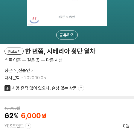
공유하기
한 번쯤, 시베리아 횡단 열차
중고도서
스물 아홉 ― 같은 곳 ― 다른 시선
정은주
,
신솔잎
저
다시문학
2020.10.05.
사용 흔적 많이 있으나, 손상 없는 상품
중
16,000
원
62
6,000
YES포인트
0원