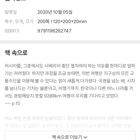
모스크바 지하철 138
붉은 광장 144
발행일
2020년 10월 05일
성 바실리 대성당 146
쪽수, 무게, 크기
200쪽 | 120*200*20mm
크렘린 궁전 152
ISBN13
9791196262747
아르바트 거리 154
모스크바 국립 대학교 158
레디슨 유람선 162
책 속으로
노보데비치 수도원 164
노보데비치 묘지 168
러시아를, 그중에서도 시베리아 횡단 열차여야 하는 이유를 한마디로 말하
기는 어려웠다. 하지만 과장을 조금 보태면, 이번 여행은 지구상의 모든 교
06 상트페테르부르크
통수단을 이용해 볼 수 있다는 점이 새롭게 다가왔다. 국경을 넘는 배, 시차
삽산(고속 열차) 174
를 넘나드는 기차는 물론이고, 비행기까지. 한국이나 다른 어느 나라를 가
넵스키 대로 176
서도 경험해보지 못할 9288km 여행이 우리를 기다리고 있었다.
예르미타시 박물관 178
--- p.10
예카테리나 궁전 180
피의 구원 성당 184
버스 밖은 온통 새하얀 눈밭이었다. 횡단 열차와 러시아의 다른 거리에서
러시아 음식 186
본 것과는 또 달랐다. 호수가 얼고, 그 위에 다시 눈이 쌓이기 시작한 모습
도스토옙스키 박물관 188
이 마치 원래 그 자리에 있던 눈밭처럼 광활하고 새하얘 보였다. 지평선 끝
책 속으로 더보기
페트로파블롭스크 요새 192