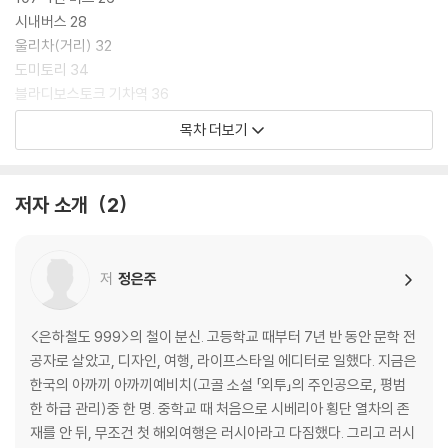
시내버스 28
울리차(거리) 32
도미토리 34
블라디보스토크 기차역 36
목차 더보기
02 열차번호 007
플라츠카르타(3등석) 42
원 카드 46
저자 소개
2
아자마르 아저씨와 니키타 48
삼시 세 끼 52
정차 역 54
저
정은주
다정씨와 북한 사람들 58
횡단 열차 쇼핑 62
<은하철도 999>의 철이 분신. 고등학교 때부터 7년 반 동안 문학 전
03 이르쿠츠크
공자로 살았고, 디자인, 여행, 라이프스타일 에디터로 일했다. 지금은
도스토옙스키 호스텔 68
한국의 아까끼 아까끼예비치(고골 소설 「외투」의 주인공으로, 평범
볼콘스키의 집 72
한 하급 관리)중 한 명. 중학교 때 처음으로 시베리아 횡단 열차의 존
키로프 광장 74
재를 안 뒤, 무조건 첫 해외여행은 러시아라고 다짐했다. 그리고 러시