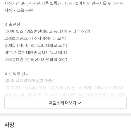
제작기간 3년, 진귀한 기록 필름과국내외 20여 명의 연구자를 토대로 역
사적 사실을 복원
3. 출연진
데이빗필즈 (위스콘신대학교 동아시아센터 부소장)
그렉브레진스키 (조지워싱턴대 교수)
송재윤 (캐나다 맥매스터대학교 교수)
이호(거룩한 대한민국 네트워크 대표)
마이클브린 (전 외신기자연합회 회장)
4. 김덕영 감독
리버티국제영화제 집행위원장.
2020년 다큐멘터리 영화 ‘김일성의 아이들', 전 세계 17개국주요 영화제
공식 경쟁작, 이탈리아 로마국제무비어워드, 동유럽국제영화 등 다큐멘터
리 최우수 작품상 수상
제품소개 더보기
5. 주요 내용
1) 북한에서 시작된 ‘이승만 지우기' 실체를 객관적 증거를 통해 규명
사양
2) 대한민국 경제 번영의 기초를 놓았던 ‘토지개혁'