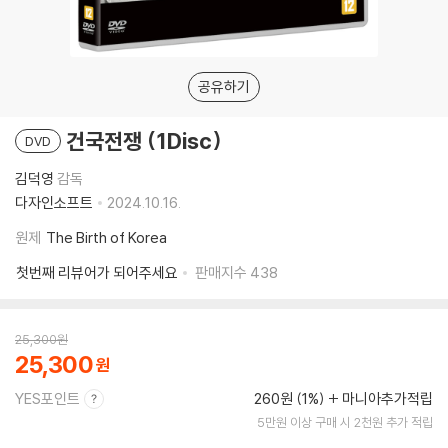
공유하기
건국전쟁 (1Disc)
DVD
김덕영
감독
다자인소프트
2024.10.16.
원제
The Birth of Korea
첫번째 리뷰어가 되어주세요
판매지수
438
25,300
원
25,300
YES포인트
260원 (1%)
마니아추가적립
5만원 이상 구매 시 2천원 추가 적립