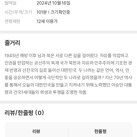
1) 제작/배송 과정에서 경미한 아웃케이스 주름, 모서리 눌림 및 갈라짐이
발매일
2024년 10월 16일
발생할 수 있습니다. 반품을 원하실 경우 미개봉 상태로 문의 부탁드립니
시간/무게/크기
101분 | 크기확인중
다.
연령제한
12세 이용가
2) 스틸북 케이스 제작 과정에서 기포 혹은 경미한 인쇄 오류가 발생할 수
있습니다.
3) 렌티큘러 스틸북의 경우, 보호필름이 붙어 판매되기도 합니다. 보호필
줄거리
름 손상에 의한 교환/반품은 불가합니다.
4) 본품 보호를 위해 노란색의 카톤 박스로 재포장한 경우, 카톤박스 손상
1945년 해방 이후 남과 북은 서로 다른 길을 걸어왔다. 자유를 억압하고
에 의한 교환/반품은 불가합니다.
인권을 탄압하는 공산주의 독재 국가 북한과 자유와 민주주의에 기초한 경
5) 아웃케이스/구성품/포장 상태 불량에 의한 교환/반품 신청시 불량 확
제 번영과 선진국의 길로 들어선 대한민국. 두 나라는 같은 언어, 역사, 인
인을 위해 개봉 시의 동영상을 요청할 수 있으며, 동영상이 없는 경우 교
종을 공유하면서 어떻게 극단적인 두 나라로 갈라졌을까? 지난 70년 역사
환/반품이 제한될 수 있습니다.
를 통해서 오늘의 대한민국을 만들고 지켜내기 위해 노력했던 이승만 대통
령과 건국1세대들의 희생과 투쟁을 조명한 작품.
※ 디스크 재생 불량
1) 기기 문제로 인해 발생하는 재생 불량 현상에 대해서는 반품/교환이 불
가하니 최신 소프트웨어로 업데이트된 DVD/BD 전용 기기에서 재생하실
리뷰/한줄평
0
것을 권유해 드립니다.
2) 정전기와 먼지로 인해 재생이 원활하지 않은 경우가 있습니다. 디스크
리뷰
한줄평
를 마른 천으로 닦으시거나, DVD 클리너 등 전용 제품을 이용하면 대부분