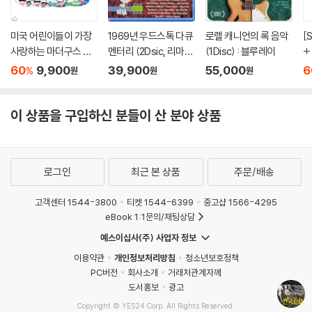
3) 스틸북 한정판, 초회 한정판의 경우 제작 수량이 한정되어 있고, 택배
이동 과정에서의 손상이 발생하면, 재 판매가 어려우므로 신중한 구매 선
미국 어린이들이 가장
1969년 우드스톡 다큐
로렐 캐니언의 록 음악
[
택을 부탁드립니다.
사랑하는 마더구스 영
멘터리 (2Dsic, 리마스
(1Disc) : 블루레이
+ 피터팬 10종 DVD증
4) 한정판 상품의 변심, 오구매로 인한 반품은 회송된 상품의 상태 확인 후
어동요 CD음반 (5Dis
터링 감독판) : 블루레
정
60
9,900
39,900
55,000
6
%
원
원
원
진행이 가능합니다. 택배 이동 중 파손이 발생하지 않도록 완충 포장을 부
c) / Mother Goose /
이
p
탁드립니다.
The Hokey Pokey S
7
hake 포함 총 128곡 수
이 상품을 구입하신 분들이 산 분야 상품
록
로그인
최근 본 상품
주문/배송
고객센터 1544-3800
티켓 1544-6399
중고샵 1566-4295
eBook 1:1문의/채팅상담
예스이십사(주) 사업자 정보
이용약관
개인정보처리방침
청소년보호정책
PC버전
회사소개
거래처관계자께
도서홍보
광고
Copyright © YES24 Corp. All Rights Reserved.