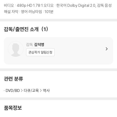
3) ‘한국전쟁을 미리 알고 있었던 김구’, 그는 진정 대한민국의 지도자가 맞
비디오 : 480p HD 1.78:1 오디오 : 한국어 Dolby Digital 2.0, 감독 음성
는가?
해설 자막 : 영어 러닝타임 : 101분
4) 한반도 평화의 시작, ‘한미상호방위조약’ 체결
5) 약자와 여성을 중시했던 이승만의 인권 정책
감독/출연진 소개
1
6) 건국 논쟁의 종지부를 찍는다
7) 1952년 평화선을 긋고 ‘독도’를 수호한 이승만
8) 원자력 발전의 기초를 다진 이승만 정부
감독
김덕영
관심작가 알림신청
DVD/ Blu-ray 구매시 참고 사항 안내드립니다.
※ 4K블루레이, 3D 블루레이 재생 관련 안내
1) 4K UHD 디스크는 대용량의 데이터 전송이 필요하므로 4K전용 플레
관련 분류
이어를 사용하셔야 합니다. 더불어 플레이어 소프트웨어 최신 버전의 업데
이트, 대용량 케이블 사용이 필수입니다.
DVD/BD
다큐/교육
역사
2) 3D 블루레이는 전용 플레이어와 3D 지원 TV를 통해서만 재생 가능합
니다.
품목정보
※ 아웃케이스/구성품/포장 상태