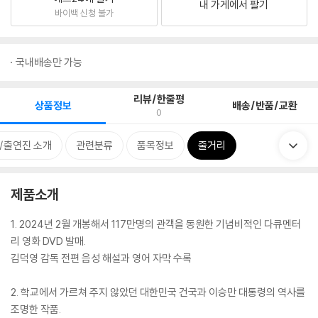
내 가게에서 팔기
바이백 신청 불가
국내배송만 가능
리뷰/한줄평
상품정보
배송/반품/교환
0
/출연진 소개
관련분류
품목정보
줄거리
제품소개
1. 2024년 2월 개봉해서 117만명의 관객을 동원한 기념비적인 다큐멘터
리 영화 DVD 발매.
김덕영 감독 전편 음성 해설과 영어 자막 수록
2. 학교에서 가르쳐 주지 않았던 대한민국 건국과 이승만 대통령의 역사를
조명한 작품.