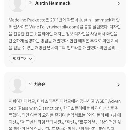
남아프리카공화국
저
Justin Hammack
스페인
미국
Madeline Puckette은 2011년에 파트너 Justin Hammack과 함
께 웹사이트 Wine Folly(winefolly.com)를 공동 설립했다. 디자인
Section 05 참고문헌&출처
을 전공한 전문 소믈리에인 저자는 정보 디자인을 사용해서 와인을
단순하게 설명하는 방법을 개발했다. 한편 해맥은 무료로 와인 지식
을 얻을 수 있는 개방된 웹사이트의 인프라를 개발했다. 와인 폴리는
인포그래픽, 기사, 그리고 동영상을 통해 순식간에 세계에서 가장 인
펼쳐보기
기 있는 블로그가 되었다. 푸켓과 해맥은 Wine of France와 The G
uild of Sommeliers 등 와인 전문가 협회를 위한 도구도 개
역
차승은
이화여자대학교, 미네소타주립대학교에서 공부하고 WSET Advan
ced (Pass with Distinction), 한국소믈리에 협회 라이선스를 취
득했다. 와인 여행과 요리를 즐기며 번역서로는 『와인 폴리 매그넘 에
디션』, 『어드벤처 타임 백과사전』, 『확산』, 『트루와 넬』, 『창의적인 삶
을 위한 과학의 역사』, 『장 프랑수아 밀레』, 『카라바조』 등이 있다.