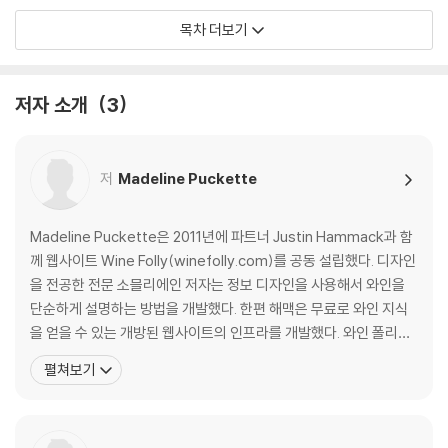
목차 더보기
Section 02 음식과 와인 조합
Section 03 포도와 와인
저자 소개
3
Section 04 와인 생산지
저
Madeline Puckette
아르헨티나
호주
오스트리아
Madeline Puckette은 2011년에 파트너 Justin Hammack과 함
칠레
께 웹사이트 Wine Folly(winefolly.com)를 공동 설립했다. 디자인
프랑스
을 전공한 전문 소믈리에인 저자는 정보 디자인을 사용해서 와인을
독일
단순하게 설명하는 방법을 개발했다. 한편 해맥은 무료로 와인 지식
그리스
을 얻을 수 있는 개방된 웹사이트의 인프라를 개발했다. 와인 폴리는
헝가리
인포그래픽, 기사, 그리고 동영상을 통해 순식간에 세계에서 가장 인
펼쳐보기
이탈리아
기 있는 블로그가 되었다. 푸켓과 해맥은 Wine of France와 The G
뉴질랜드
uild of Sommeliers 등 와인 전문가 협회를 위한 도구도 개발했
포르투갈