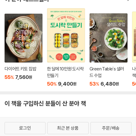
다이어트 키토 집밥
한 달에 10만원 도시락
Green Table's 샐러
나
만들기
드 수업
책
55
7,560
%
원
50
9,400
53
6,480
5
%
%
원
원
이 책을 구입하신 분들이 산 분야 책
로그인
최근 본 상품
주문/배송