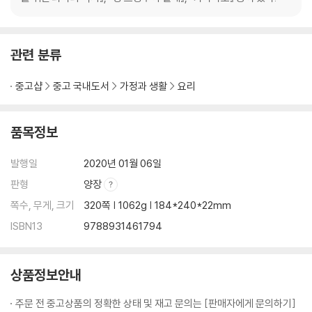
관련 분류
중고샵
중고 국내도서
가정과 생활
요리
품목정보
발행일
2020년 01월 06일
판형
양장
쪽수, 무게, 크기
320쪽 | 1062g | 184*240*22mm
ISBN13
9788931461794
상품정보안내
주문 전 중고상품의 정확한 상태 및 재고 문의는 [판매자에게 문의하기]