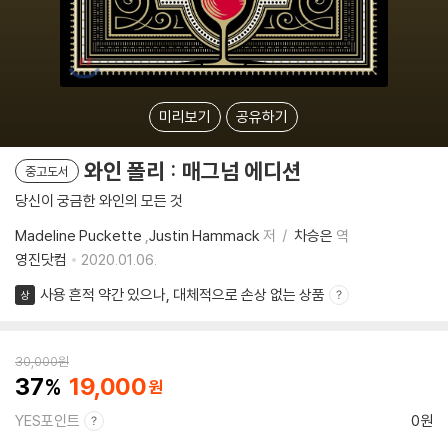
미리보기
공유하기
와인 폴리 : 매그넘 에디션
중고도서
당신이 궁금한 와인의 모든 것
Madeline Puckette
,
Justin Hammack
저
차승은
역
영진닷컴
2020.01.06.
사용 흔적 약간 있으나, 대체적으로 손상 없는 상품
상
30,000
원
37
19,000
YES포인트
0원