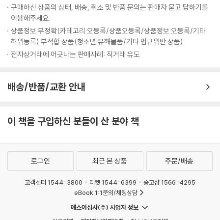
구매하신 상품의 상태, 배송, 취소 및 반품 문의는 판매자 묻고 답하기를
이용해주세요.
상품정보 부정확(카테고리 오등록/상품오등록/상품정보 오등록/기타
허위등록) 부적합 상품(청소년 유해물품/기타 법규위반 상품)
전자상거래에 어긋나는 판매사례: 직거래 유도
배송/반품/교환 안내
이 책을 구입하신 분들이 산 분야 책
로그인
최근 본 상품
주문/배송
고객센터 1544-3800
티켓 1544-6399
중고샵 1566-4295
eBook 1:1문의/채팅상담
예스이십사(주) 사업자 정보