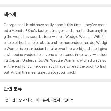
책소개
George and Harold have really done it this time... they've creat
ed a Monster! She's faster, stronger, and smarter than anythin
g the world has seen before -- she's Wedgie Woman! With th
e help of her horrible robots and her horrendous hairdo, Wedgi
e Woman is on a mission to take over the world, and she'll give
a whopping wedgie to anyone who stands in her way -- includi
ng Captain Underpants. Will Wedgie Woman's wicked ways sp
ell the end for our heroes? You'll have to read the book to find
out. And in the meantime...watch your back!
관련 분류
중고샵
중고 외국도서
유아/어린이
챕터북