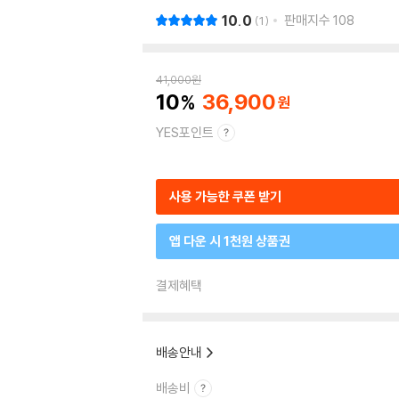
10.0
판매지수
108
1
41,000
원
10
36,900
YES포인트
사용 가능한 쿠폰 받기
앱 다운 시 1천원 상품권
결제혜택
배송안내
배송비