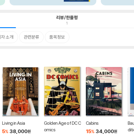
리뷰/한줄평
1
저자 소개
관련분류
품목정보
Living in Asia
Golden Age of DC C
Cabins
Bau
omics
dit
5
38,000
15
34,000
%
%
원
원