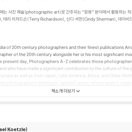
는 사진 예술(photographic art)로 간주되는 “응용” 분야에서 활동하는
, 테리 리처드슨(Terry Richardson), 신디 셔먼(Cindy Sherman), 데이비
 of 20th century photographers and their finest publications Arran
apher of the 20th century alongside her or his most significant mo
 the present day, Photographers A-Z celebrates those photographe
, and who have made a significant contribution to the culture of the
ope as well as from Japan, Latin America, Africa, and China. Richl
res photographers working in "applied" areas, whose work is regard
dy Sherman, and David LaChapelle.
책소개 더보기
l Koetzle)