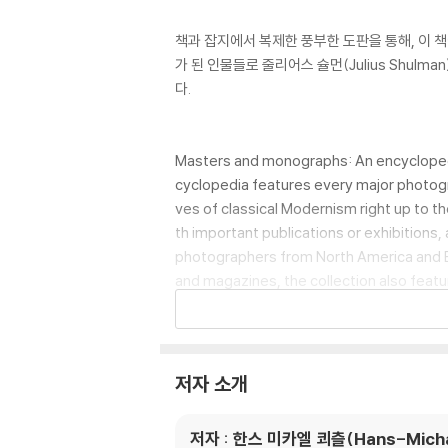
책과 잡지에서 복제한 풍부한 도판을 통해, 이 책에
가 된 인물들로 줄리어스 슐먼(Julius Shulman)
다.
Masters and monographs: An encyclopedia
cyclopedia features every major photogr
ves of classical Modernism right up to
th important publications or exhibitions
photographers from North America and Eur
and magazines, the collection also featu
e Julius Shulman, Terry Richardson, Cin
저자 소개
저자 : 한스 미카엘 쾨츨(Hans-Michae