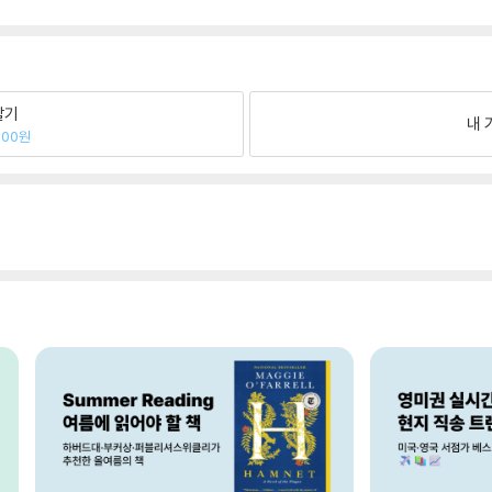
팔기
내 
300원