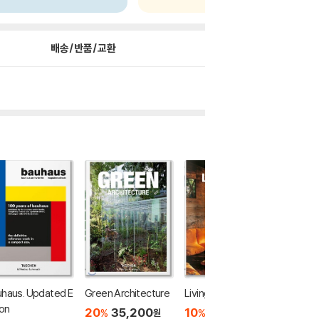
배송/반품/교환
haus. Updated E
Green Architecture
Living in Bali
The Dog
ion
aphy 1
20
35,200
10
36,000
%
%
원
원