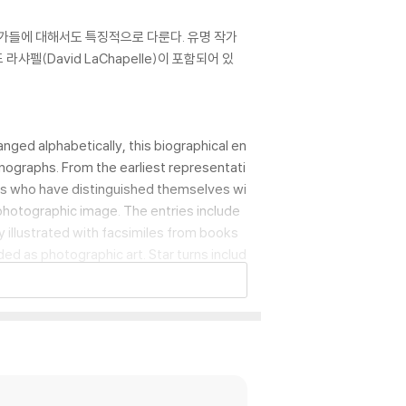
 작가들에 대해서도 특징적으로 다룬다. 유명 작가
드 라샤펠(David LaChapelle)이 포함되어 있
ged alphabetically, this biographical en
nographs. From the earliest representati
rs who have distinguished themselves wi
 photographic image. The entries include
y illustrated with facsimiles from books
ed as photographic art. Star turns includ