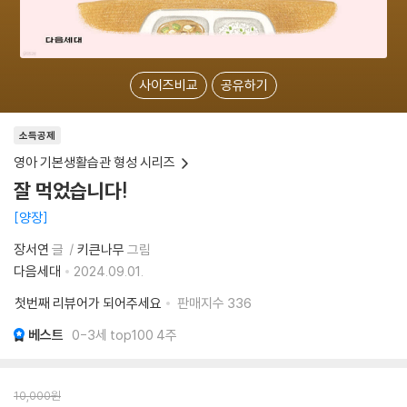
사이즈비교
공유하기
소득공제
영아 기본생활습관 형성 시리즈
잘 먹었습니다!
양장
장서연
글
키큰나무
그림
다음세대
2024.09.01.
첫번째 리뷰어가 되어주세요
판매지수
336
베스트
0-3세 top100 4주
10,000
원