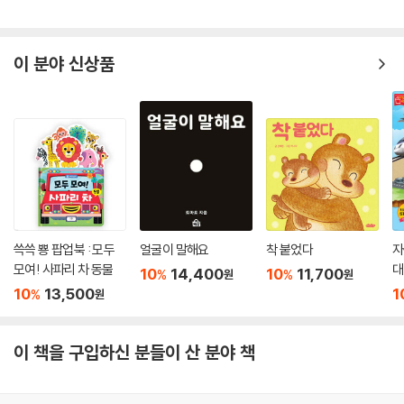
이 분야 신상품
쓱쓱 뿅 팝업북 : 모두
얼굴이 말해요
착 붙었다
자
모여! 사파리 차 동물
대
10
14,400
10
11,700
%
%
원
원
10
13,500
1
%
원
이 책을 구입하신 분들이 산 분야 책