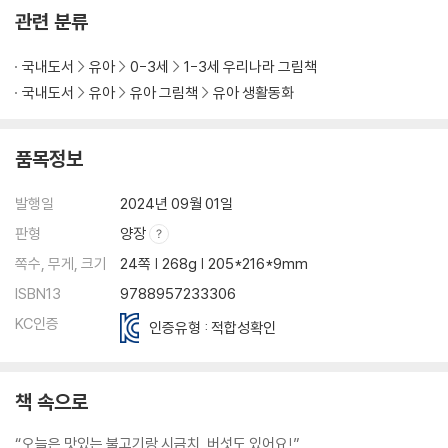
관련 분류
국내도서
유아
0-3세
1-3세 우리나라 그림책
국내도서
유아
유아 그림책
유아 생활동화
품목정보
발행일
2024년 09월 01일
판형
양장
쪽수, 무게, 크기
24쪽 | 268g | 205*216*9mm
ISBN13
9788957233306
KC인증
인증유형 : 적합성확인
책 속으로
“오늘은 맛있는 불고기랑 시금치, 버섯도 있어요!”