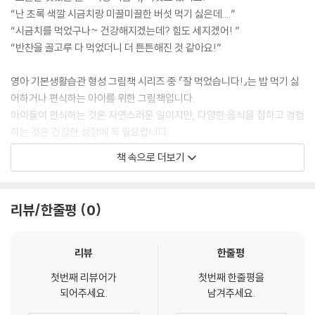
“난 초록 색깔 시금치랑 미끌미끌한 버섯 먹기 싫은데....”
“시금치를 먹었구나~ 건강해지겠는데? 힘도 세지겠어! ”
“반찬을 골고루 다 먹었더니 더 튼튼해진 것 같아요!”
영아 기본생활습관 형성 그림책 시리즈 중 『잘 먹었습니다!』는 밥 먹기 싫
어하거나 편식하는 아이를 위한 그림책입니다.
아이들이 편식하는 것은 자연스러운 일이지만, 다양한 음식을 접하고 경험
하는 것은 건강한 성장에 꼭 필요합니다.
편식을 하는 아이에게 먹기 싫은 음식을 강요하기보다는 선생님이 맛있게
책 속으로 더보기
먹는 모습, 친구들이 맛있게 먹는 모습을 볼 수 있도록 이야기해주며 친구
들이 음식을 먹고 건강해지는 모습, 선생님께 칭찬받는 모습을 통해 골고
루 먹어보려는 마음을 가질 수 있습니다.
리뷰/한줄평
0
그림책을 보며 아이가 새로운 음식을 시도하고, 다양한 음식에 대한 호기
심과 자신감을 가지며 건강한 식습관을 자연스럽게 배울 수 있습니다.
리뷰
한줄평
---본문 중에서
첫번째 리뷰어가
첫번째 한줄평을
되어주세요.
남겨주세요.