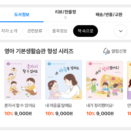
리뷰/한줄평
도서정보
배송/반품/교환
0
저자 소개
관련분류
품목정보
책 속으로
영아 기본생활습관 형성 시리즈
알림신청
혼자서 할 수 있어요
내 마음을 말해요
내가 정리했어요!
안
10
9,000
10
9,000
10
9,000
1
%
%
%
원
원
원