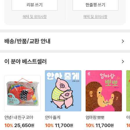
리뷰 쓰기
한줄평 쓰기
혜택 및 유의사항
혜택 및 유의사항
배송/반품/교환 안내
이 분야 베스트셀러
안녕! 내 친구 코야
안아 줄게
엄마랑 뽀뽀
아
10
25,650
10
11,700
10
11,700
1
%
%
%
원
원
원