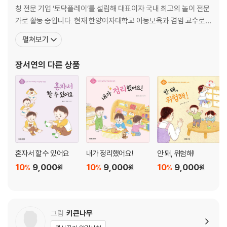
칭 전문 기업 ‘토닥플레이’를 설립해 대표이자 국내 최고의 놀이 전문
가로 활동 중입니다. 현재 한양여자대학교 아동보육과 겸임 교수로
미래의 교사들을 가르치면서 부모 교육과 교사 교육에도 매진하고 있
펼쳐보기
으며, 저서로는 《토닥토닥맘 놀이 육아 바이블》이 있습니다. 소규모
의 아이 및 부모들과 소통했던 교육 현장에서는 미처 온전히 느끼지
장서연
의 다른 상품
못했던 ‘놀이’의 절실함을 치열한 육아 현장에서 수많은 아이
혼자서 할 수 있어요
내가 정리했어요!
안 돼, 위험해!
10
9,000
10
9,000
10
9,000
%
%
%
원
원
원
그림
키큰나무