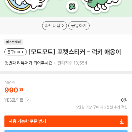
파트너샵
공유하기
베스트셀러
[모트모트] 포켓스티커 - 럭키 애옹이
문구/GIFT
첫번째 리뷰어가 되어주세요
판매지수
10,554
990
원
990
YES포인트
0원
5만원 이상 구매 시 2천원 추가 적립
사용 가능한 쿠폰 받기