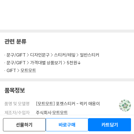
관련 분류
문구/GIFT
디자인문구
스티커/테잎
일반스티커
문구/GIFT
가격대별 상품보기
5천원↓
GIFT
모트모트
품목정보
품명 및 모델명
[모트모트] 포켓스티커 - 럭키 애옹이
제조자/수입자
주식회사 모트모트
제조국 또는
대한민국
선물하기
바로구매
카트담기
원산지