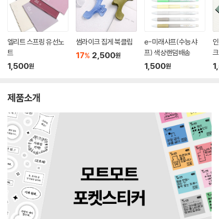
엘리트 스프링 유선노
썸라이크 집게 북클립
e-미래샤프(수능샤
인
트
프) 색상랜덤배송
크
17
2,500
%
원
1,500
1,500
1
원
원
제품소개