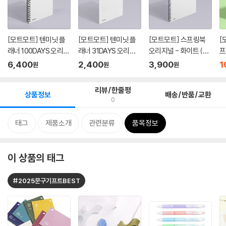
[모트모트] 텐미닛 플
[모트모트] 텐미닛 플
[모트모트] 스프링북
[
래너 100DAYS 오리지
래너 31DAYS 오리지
오리지널 - 화이트 (룰
프
널 - ...
널 - 화...
드)
코
6,400
2,400
3,900
1
원
원
원
리뷰/한줄평
상품정보
배송/반품/교환
0
태그
제품소개
관련분류
품목정보
이 상품의 태그
#2025문구기프트BEST