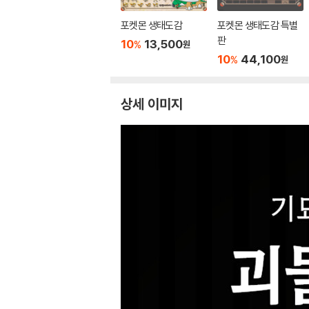
포켓몬 생태도감
포켓몬 생태도감 특별
판
10
13,500
%
원
10
44,100
%
원
상세 이미지