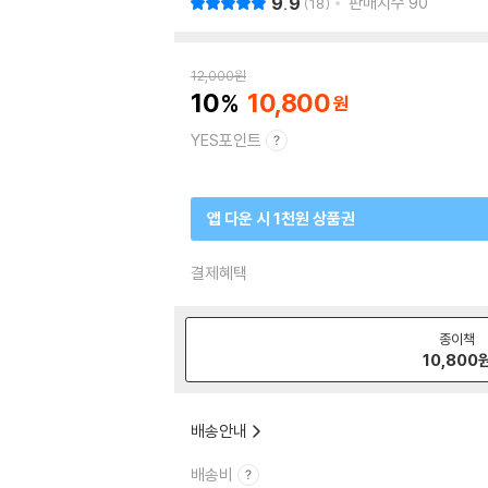
9.9
판매지수
90
18
12,000
원
10
10,800
YES포인트
앱 다운 시 1천원 상품권
결제혜택
종이책
10,800
배송안내
배송비