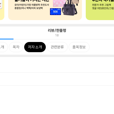
리뷰/한줄평
18
소개
목차
저자 소개
관련분류
품목정보