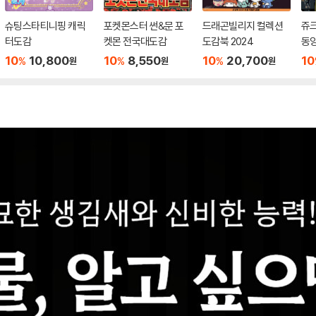
슈팅스타티니핑 캐릭
포켓몬스터 썬&문 포
드래곤빌리지 컬렉션
쥬크
터도감
켓몬 전국대도감
도감북 2024
동양
10
10,800
10
8,550
10
20,700
10
%
%
%
원
원
원