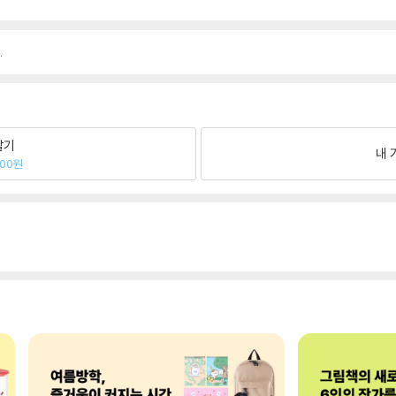
.
팔기
내 
500원