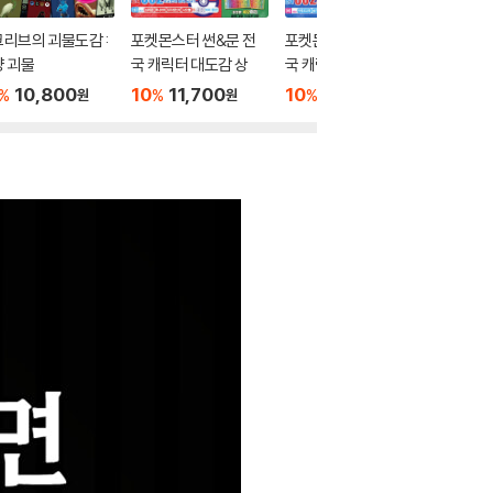
리브의 괴물도감 :
포켓몬스터 썬&문 전
포켓몬스터 썬&문 전
위시캣 
 괴물
국 캐릭터 대도감 상
국 캐릭터 대도감 하
10
1
%
10,800
10
11,700
10
11,700
%
%
%
원
원
원