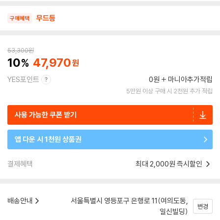
무드등
구매혜택
53,300
원
10
47,970
YES포인트
0원
마니아추가적립
5만원 이상 구매 시 2천원 추가 적립
사용 가능한 쿠폰 받기
앱 다운 시 1천원 상품권
결제혜택
최대 2,000원 즉시할인
배송안내
서울특별시 영등포구 은행로 11(여의도동,
변경
일신빌딩)