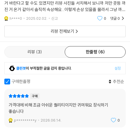
거 바란다고 할 수도 있겠지만 리뷰 사진들 서치해서 보니까 저만 콧등 까
진 거 온거 같아서 솔직히 속상해요...이렇게 손상 있을줄 몰라서 그냥 까서
교환도 안될거고 제가 덧칠하면 이상할텐데...하...
h****0
2025.02.02.
신고
0
댓글
0
리뷰 전체보기
리뷰
3
한줄평
6
클린봇
이 부적절한 글을 감지 중입니다.
설정
구매한줄평
추천순
구매
가격대에 비해 조금 아쉬운 퀄리티이지만 귀여워요 장식하기
좋습니다
p*********y
2026.06.14.
0