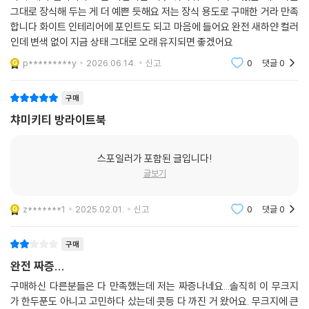
그대로 장식해 두는 게 더 예쁜 듯해요 저는 장식 용도로 구매한 거라 만족
합니다 화이트 인테리어에 포인트도 되고 마음에 들어요 완전 새하얀 컬러
인데 변색 없이 지금 상태 그대로 오래 유지되면 좋겠어요
p*********y
2026.06.14.
신고
0
댓글
0
구매
챠미키티 방라이트북
스포일러가 포함된 글입니다!
글보기
z*******1
2025.02.01.
신고
0
댓글
0
구매
완전 짜증...
구매하신 다른분들은 다 만족했는데 저는 짜증나네요...솔직히 이 무크지
가 한두푼도 아니고 고민하다 샀는데 콧등 다 까진 거 왔어요. 무크지에 큰