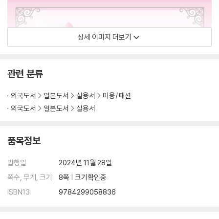
상세 이미지 더보기
관련 분류
외국도서
일본도서
실용서
미용/패션
외국도서
일본도서
실용서
품목정보
발행일
2024년 11월 28일
쪽수, 무게, 크기
8쪽 | 크기확인중
ISBN13
9784299058836