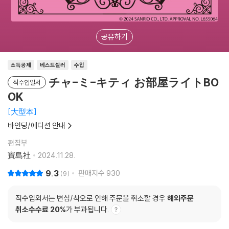
공유하기
소득공제
베스트셀러
수입
チャ-ミ-キティ お部屋ライトBO
직수입일서
OK
大型本
바인딩/에디션 안내
편집부
寶島社
2024.11.28.
9.3
판매지수
930
9
직수입외서는 변심/착오로 인해 주문을 취소할 경우
해외주문
취소수수료 20%
가 부과됩니다.