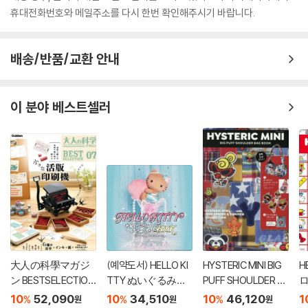
휴대전화번호와 메일주소를 다시 한번 확인해주시기 바랍니다.
배송/반품/교환 안내
이 분야 베스트셀러
大人の科學マガジ
(예약도서) HELLO KI
HYSTERIC MINI BIG
H
ン BESTSELECTION
TTY ぬいぐるみチ
PUFF SHOULDER B
07 小さな活版印刷
ャ-ムBOOK shell pe
AG BOOK
ボ
10
52,090
10
34,510
10
46,120
1
%
%
%
원
원
원