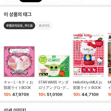
이 상품의 태그
#램프의요정_무드등
#산리오
チャ-ミ-キティ お
STAR WARS マンダ
Hello Kitty×MILK お
M
部屋ライトBOOK
ロリアン グロ-グ-
部屋ライト BOOK
イ
ル-ムライトBOOK
ミ
10
47,970
10
51,010
10
44,710
1
%
%
%
원
원
원
상세 이미지