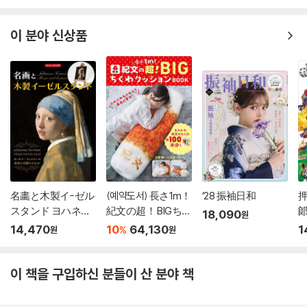
機
arl ver.
이 분야 신상품
名畵と木製イ-ゼル
(예약도서) 長さ1m！
’28 振袖日和
スタンド ヨハネス.
紀文の超！ BIGちく
18,090
원
フ
わクッションBOOK
14,470
10
64,130
1
%
원
원
이 책을 구입하신 분들이 산 분야 책