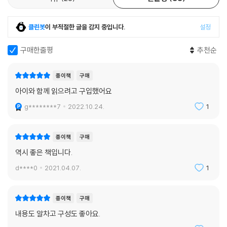
새기며 길 위의 또 다른 비참한 사람들에게 한없이 베풀기 시작한다. 비련
한 여인 팡틴의 딸 코제트를 거두고, 그를 끊임없이 뒤쫓는 형사 자베르에
클린봇
이 부적절한 글을 감지 중입니다.
설정
게도 결코 악의를 품지 않는다. 장 발장의 정체가 자베르에 의해 들통 나고,
코제트를 딸로 여기며 또 다른 비밀스러운 삶을 이어가는 장 발장의 여생
구매한줄평
추천순
을 통해, 비정하고 끝없이 악한 테나르디에 부부, 혁명을 꿈꾸는 정의로운
소년 가브로슈와 올바르고 열정적인 청년 마리우스 등 다양한 인물 군상들
종이책
구매
의 모습을 보여 준다.
아이와 함께 읽으려고 구입했어요
부자들에겐 분명히 없는 두 가지 재산을 주신 것을 신에게 감사드린다. 그
g********7
2022.10.24.
1
것은 그를 자유롭게 해 주는 일과, 그를 품위 있게 해 주는 생각이다. 바로
이런 일이 마리우스 안에서 일어났다. -249쪽
종이책
구매
그릇되게도 그들은 부르주아를 하나의 계급으로 만들려고 했다. 부르주아
역시 좋은 책입니다.
는 그저 만족해하는 민중의 일부일 따름이다. 브르주아는 이제 의자에 앉
d****0
2021.04.07.
1
을 겨를이 있는 사람들이다. 그렇다고 의자가 특권계급을 가리키는 건 아
니다. -309쪽
종이책
구매
장 발장의 희생적인 생애를 통해 우리는 인간의 위대함을 발견한다. 백여
내용도 알차고 구성도 좋아요.
년이 지난 작품이지만 가난과 생활에 힘겨워하는 젊은이들의 모습과 선과