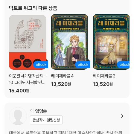
6. 두 별의 만남
선언서로서, 위고가 낭만주의 운동의 지도자로서 나아가는 계기를
빅토르 위고
의 다른 상품
7. 파트롱 미네트
마련했다. 7월 혁명의 해
8. 사악한 가난뱅이
4부 플뤼메 길의 서정시와 생드니 길의 서사시
1. 간추린 역사
2. 에포닌
3. 플뤼메 길의 집
4. 낮은 곳도 높은 곳에 도움을 줄 수 있다.
5. 끝은 시작을 닮지 않는다
6. 소년 가브로슈
이문열 세계명작산책 -
레 미제라블 4
레 미제라블 3
7. 은어
10. 그래도 사랑할 만한
13,520
13,520
원
원
8. 환희와 비탄
인간
15,400
원
9. 그들은 어디로 가나
10. 1832년 6월 5일
11. 티끌은 폭풍과 친하다
역
염명순
12. 코랭트
관심작가 알림신청
13. 어둠 속으로 들어간 마리우스
14. 위대한 절망
대학에서 불문학을 공부하고 파리 1대학 미술사학과에서 박사 학위