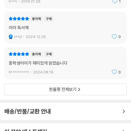
t***i
2018.01.28.
1
악, 행위에 대해 고민하는 사람들의 모습에선 지금 우리의 삶이 읽힌다.
“나는 이 책에서 인간의 불행한 운명을 물리치고, 노예 제도를 금지하고,
가난을 몰아내고, 무지한 자를 깨우치고, 병든 자를 고쳐 주고, 어둠을 밝
종이책
구매
히고, 증오를 증오하려 했다네.”라는 위고의 말처럼 『레 미제라블』은 인간
아이 독서책
삶에 대한 폭넓은 시야를 밝혀 줄 하나의 명작이다.
t**d
2024.12.25.
0
종이책
구매
중학생아이가 재미있게 읽었습니다
h********1
2024.08.18.
0
한줄평 전체보기
배송/반품/교환 안내