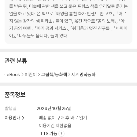
15. 옴므 아르메 길
를 받은 뒤, 미술에 관한 책을 쓰고 좋은 프랑스 책을 우리말로 옮기는
일을 하고 있다. 쓴 책으로 『태양을 훔친 화가 빈센트 반 고흐』, 『마르
5부 장 발장
지 않는 창작의 샘 피카소』 들이 있고, 옮긴 책으로 『곰의 노래』, 『아
1. 네 벽 안의 전쟁
기 곰의 여행』, 『아기 곰과 서커스』, 『쉬피옹과 멋진 친구들』, 『세쿼이
2. 레비아탄의 내장
아』, 『나무들도 웁니다』 들이 있다.
3. 진창, 그러나 영혼
4. 탈선한 자베르
5. 손자와 할아버지
관련 분류
6. 하얗게 지새운 밤
7. 성배의 마지막 한 모금
eBook
어린이
그림책/동화책
세계명작동화
8. 이운 저녁 햇살
9. 마지막 어둠, 마지막 새벽빛
품목정보
옮긴이의 말
작가 연보
발행일
2024년 10월 25일
비룡소 클래식을 펴내면서
이용안내
배송 없이 구매 후 바로 읽기
이용기간 제한없음
TTS 가능