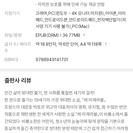
저작권 보호를 위해 인쇄 기능 제공 안함
지원기기
크레마,PC(윈도우 - 4K 모니터 미지원),아이폰,아이
패드,안드로이드폰,안드로이드패드,전자책단말기(저
사양 기기 사용 불가),PC(Mac)
파일/용량
EPUB(DRM) | 36.77MB
글자 수/ 페이지
약 18.8만자, 약 6만 단어, A4 약 118쪽
수
ISBN13
9788949141701
출판사 리뷰
인간 삶의 방대한 줄기, 한 사회를 통찰한 세기의 걸작!
한 권으로 즐기는 19세기의 가장 위대한 소설, 『레 미제라블』
프랑스의 대문호 빅토르 위고의 대표작이자 영화, 뮤지컬, 등 수많은 번안
작품으로 재탄생한 전 세계가 사랑한 소설 『레 미제라블』이 비룡소에서 출
간되었다. 비룡소판은 어린이, 청소년의 눈높이에 맞게 원작을 기본으로
충실하게 옮긴 축약판으로 방대한 분량 때문에 그간 쉽게 접근하기 어려웠