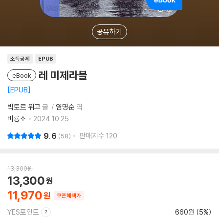
공유하기
소득공제
EPUB
레 미제라블
eBook
EPUB
빅토르 위고
글
염명순
역
비룡소
2024.10.25.
9.6
판매지수
120
58
13,300
원
13,300
11,970
쿠폰혜택가
YES포인트
660원 (5%)