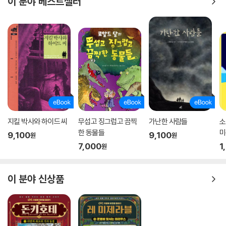
이 분야 베스트셀러
지킬 박사와 하이드 씨
무섭고 징그럽고 끔찍
가난한 사람들
소
한 동물들
미
9,100
9,100
원
원
7,000
1
원
이 분야 신상품