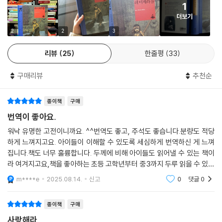
1
이 없을 것입니다. -「옮긴이의 말」 중에서
더보기
『레 미제라블』은 특히 프랑스에선 필독서로 손꼽히며 장대한 내용 때문에
2
2
3
학교에서도 축약판으로 많이 읽힌다. 비룡소판은 이 소설의 인물들이 이끌
리뷰
25
한줄평
33
어 가는 주요한 이야기 전개뿐 아니라, 빅토르 위고의 시선이 담긴 역사, 사
회, 종교, 철학의 면면도 원작을 바탕으로 충실히 옮겨 『레 미제라블』의 맛
구매리뷰
추천순
을 깊이 음미할 수 있을 것이다. 또한 형사 자베르의 초상을 그린 귀스타브
브리옹, 초판의 코제트 그림으로 잘 알려진 에밀 바야드 등 19세기의 삽화
종이책
구매
가들의 펜화가 어우러져 원작의 정취를 더욱 잘 느낄 수 있다.
번역이 좋아요.
불쌍한 사람들, 가련한 사람들을 노래하다
워낙 유명한 고전이니까요. ^^번역도 좋고, 주석도 좋습니다.분량도 적당
하게 느껴지고요. 아이들이 이해할 수 있도록 세심하게 번역하신 게 느껴
위대한 작가가 쓴 가장 낮고 위대한 사람들의 이야기
집니다.책도 너무 훌륭합니다. 두께에 비해 아이들도 읽어낼 수 있는 책이
라 여겨지고요,책을 좋아하는 초등 고학년부터 중3까지 두루 읽을 수 있겠
이 책의 배경이 된 19세기 초반, 프랑스 사회는 그 어느 때보다 가난한 사
습니다. 물론 어른에게도 좋았습니다.책에서 여러가지 주제를 논제로 정해
m****e
2025.08.14.
신고
0
댓글
0
생각해 볼 수 있
람들로 넘쳤습니다. 한 사학자의 연구에 따르면, 1815년과 1848년 사이
에 파리의 인구 가운데 65퍼센트에서 75퍼센트 정도가 빈민이었다고 합
종이책
구매
니다. 먹고살기 힘든 농민들이 일자리를 찾아 도시로 몰려들었으며, 이 소
사랑해라