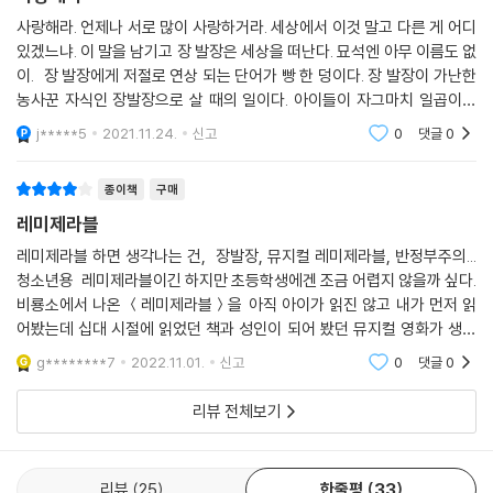
설 속의 팡틴처럼 도시 노동자에서 출발해 끝내 제 몸을 팔게 되는 비참한
처지로 내몰리기 일쑤였습니다. -「옮긴이의 말」 중에서
사랑해라. 언제나 서로 많이 사랑하거라. 세상에서 이것 말고 다른 게 어디
있겠느냐. 이 말을 남기고 장 발장은 세상을 떠난다. 묘석엔 아무 이름도 없
이. 장 발장에게 저절로 연상 되는 단어가 빵 한 덩이다. 장 발장이 가난한
빅토르 위고는 그의 대표작인 『레 미제라블』을 쓰기 이전에 이미 인정받은
농사꾼 자식인 장발장으로 살 때의 일이다. 아이들이 자그마치 일곱이나
시인이자, 사회문제에 거침없이 뛰어드는 정치인이자 사상가였다. 1848
딸린 누나와 함께 살 때, 1795년 어느 일요일 밤, 성당 광장에 자리잡은
년 프랑스 2월 혁명을 전후로 많은 예술가들이 약자들을 위한 목소리를 작
j*****5
2021.11.24.
신고
0
댓글
0
품을 통해 드러내었고, 빅토르 위고는 적극적인 목소리로 빈곤, 사형제도
폐지, 언론의 자유 등을 주장하였다. 위고는 그 후 예순의 나이에 고국이 아
종이책
구매
닌 망명지에서 이 소설을 세상에 발표하게 된다. 그가 그간의 생을 통해 바
레미제라블
라보았던 프랑스 사회의 모습, 낮은 곳에서 힘겹게 살아가는 사람들에 대
레미제라블 하면 생각나는 건, 장발장, 뮤지컬 레미제라블, 반정부주의...
한 통찰이 고스란히 담긴 셈이다.
청소년용 레미제라블이긴 하지만 초등학생에겐 조금 어렵지 않을까 싶다.
비룡소에서 나온 ＜레미제라블＞을 아직 아이가 읽진 않고 내가 먼저 읽
나는 삶에서 밀려난 사람이오. 예전엔 살기 위해 빵 하나를 훔쳤소. 그런데
어봤는데 십대 시절에 읽었던 책과 성인이 되어 봤던 뮤지컬 영화가 생각
오늘은 살기 위해 이름 하나를 훔치고 싶진 않소. -509쪽
나면서 그 감동이 더욱 커졌다. 코제트, 팡틴, 에포닌, 자베르, 마리우스...
g********7
2022.11.01.
신고
0
댓글
0
인물 하
장 발장은 어린 조카들의 굶주림 때문에 빵 한 덩이를 훔친 죄로 엄청난 시
리뷰 전체보기
간을 고통 받아야 했다. 세상이 그를 절망과 비참함에 빠트렸지만 미리엘
주교를 통해 그는 처음으로 따듯한 자비를 맛보게 되고, 과거를 뒤로하고
새로운 삶으로 나아가게 된다. 장 발장은 하지만 자신의 과거를 뼈아프게
리뷰
25
한줄평
33