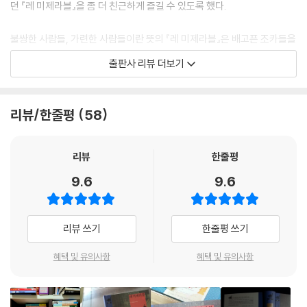
던 『레 미제라블』을 좀 더 친근하게 즐길 수 있도록 했다.
불쌍한 사람들, 가련한 사람들이란 뜻의 『레 미제라블』은 배고픈 조카들을
위해 빵 한 덩이를 훔친 죄로 무려 19년간 감옥살이를 한 장 발장의 이야기
출판사 리뷰 더보기
로부터 시작된다. 다시 세상으로 나온 장 발장은 은 식기를 훔치려다 미리
엘 주교로부터 한없는 자비를 배우게 되고, 거기서 얻은 깨달음으로 사랑
과 선의를 다시금 베풀며 진정한 인간으로서의 길을 보여 준다. 장 발장의
리뷰/한줄평
58
이야기뿐 아니라, 세상의 가혹함을 보여 주는 여러 인물들을 통해 위고는
당대 프랑스 역사와 사회의 비정함에 대해 낱낱이 파헤친다. 원래 원작은
역대 가장 길게 쓰인 소설 중 하나로 손꼽히며 근래의 프랑스판만 해도 무
리뷰
한줄평
려 1900쪽에 달하는 방대한 분량이다.
9.6
9.6
『레 미제라블』은 굵직한 줄거리 외에도, 인간의 양심, 정치, 역사, 풍습, 종
교 등 여러 방면에 걸친 작가의 여담이 곁들여진 방대한 책입니다. 그래서
리뷰 쓰기
한줄평 쓰기
때로는 재미가 더할 수도, 때로는 지루할 수도 있을뿐더러 나이 어린 독자
들이 이해하기 어려울 수도 있습니다. 이 책을 우리말로 옮기며, 저는 되도
혜택 및 유의사항
혜택 및 유의사항
록 쉬운 말로 뜻을 정확하게 전달하려 애를 쓰긴 했지만 원작을 마음대로
훼손할 수 없는 노릇이라 한계가 따랐습니다. 하지만 이 축약본은 방대한
원본에서 꼭 필요한 부분만 모아 놓았기에 원작의 감동을 맛보기엔 부족함