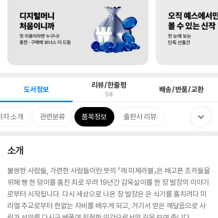
리뷰/한줄평
도서정보
배송/반품/교환
58
저자 소개
관련분류
품목정보
출판사 리뷰
소개
불쌍한 사람들, 가련한 사람들이란 뜻의 『레 미제라블』은 배고픈 조카들을
위해 빵 한 덩이를 훔친 죄로 무려 19년간 감옥살이를 한 장 발장의 이야기
로부터 시작됩니다. 다시 세상으로 나온 장 발장은 은 식기를 훔치려다 미
리엘 주교로부터 한없는 자비를 배우게 되고, 거기서 얻은 깨달음으로 사
랑과 선의를 다시금 베풀며 진정한 인간으로서의 길을 보여 줍니다.