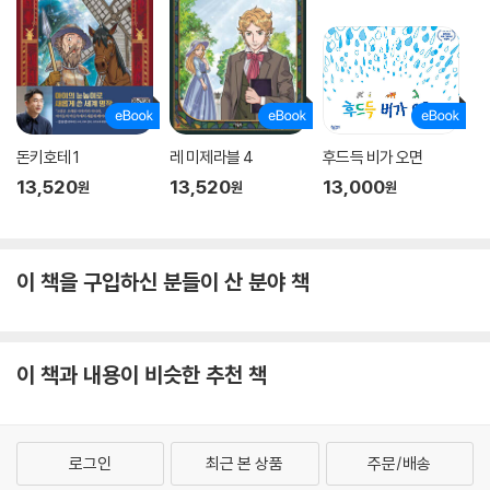
돈키호테 1
레 미제라블 4
후드득 비가 오면
13,520
13,520
13,000
원
원
원
이 책을 구입하신 분들이 산 분야 책
이 책과 내용이 비슷한 추천 책
로그인
최근 본 상품
주문/배송