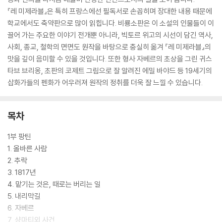
『레 미제라블』은 특히 프랑스에선 필독서로 손꼽히며 장대한 내용 때문에
학교에서도 축약판으로 많이 읽힙니다. 비룡소판은 이 소설의 인물들이 이
끌어 가는 주요한 이야기 전개뿐 아니라, 빅토르 위고의 시선이 담긴 역사,
사회, 종교, 철학의 면면도 원작을 바탕으로 충실히 옮겨 『레 미제라블』의
맛을 깊이 음미할 수 있을 것입니다. 또한 형사 자베르의 초상을 그린 귀스
타브 브리옹, 초판의 코제트 그림으로 잘 알려진 에밀 바야드 등 19세기의
삽화가들의 펜화가 어우러져 원작의 정취를 더욱 잘 느낄 수 있습니다.
목차
1부 팡틴
1. 올바른 사람
2. 추락
3. 1817년
4. 맡기는 것은, 때로는 버리는 일
5. 내리막길
6. 자베르
7. 샹마티외 사건