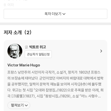
8. 여파
목차 더보기
2부 코제트
1. 워털루
2. 군함 오리옹호
저자 소개
2
3. 죽은 자와 한 약속을 지키다
4. 고르보의 오두막
5. 한밤의 추적에 숨죽인 사냥개 떼
글
빅토르 위고
6. 프티 픽퓌스
관심작가 알림신청
7. 덧붙이는 말
8. 묘지는 사람들이 주는 것을 받는다
Victor Marie Hugo
프랑스 낭만주의 시인이자 극작가, 소설가, 정치가. 1802년 프랑스
3부 마리우스
의 브장송에 태어났다. 군인이었던 아버지의 바람대로 대학에서 법학
1. 티끌을 통해 본 파리
을 공부했지만, 일찍이 문학적 재능을 보이며 시작(詩作)에 몰두했
2. 대단한 부르주아
다. 위고는 첫 시집 『오데와 잡영집』(1822)으로 주목을 받은 이래, 희
3. 할아버지와 손자
곡 [크롬웰](1827), 시집 『동방시집』(1829), 소설 『어느 사형수의
4. ABC의 벗
마지막 날』(1829) 등을 발표하며 문단의 총아로 떠올랐다. 특히 [크
펼쳐보기
5. 훌륭한 불행
롬웰]에 부친 서문은 고전주의 극 이론에 대항한 낭만주의 극 이론의