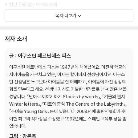
9. 빨간 옷을 입은 여자의 정체
10. 방향을 바꾸고
목차 더보기
11. 다시 돌아온 학교
어딘가에 진짜 살고 있는 책 속 인물들
저자 소개
곰곰편지 _ 세상을 바꾸는 힘, ‘상상’!
글 : 아구스틴 페르난데스 파스
아구스틴 페르난데스 파스는 1947년에 태어났어요. 여전히 학교에
서아이들을 가르치고 있는, 이제는 할아버지 선생님이지요. 아구스
틴 선생님은 누구보다 아이들을 잘 이해하고, 아이들이 가진 상상의
힘을 믿는다고 해요. 선생님 자신도 기발한 생각들로 넘쳐 많은 책을
썼답니다. 『단어로 이야기하기 Stories by words』, 『겨울의 편지
Winter letters』, 『미로의 중심 The Centre of the Labyrinth』,
『소녀들 Young Girls』 등이 있습니다. 2004년에 출판인협회가 수
여한 최고의 작가상을 수상했고 1992년에는 스페인 교육부 상을 받
았습니다.
그림 : 강은옥