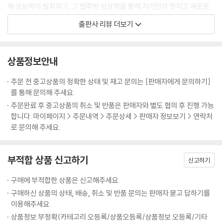
는 모험을 해 보리라 다짐한다.
해 상상력이 발휘되고, 그 발휘된 상상력을 통해 자기만의 멋지고 새로운
세계를 구축할 수 있기 때문이다. 그 세계 속에서 아이들은 누가 뭐래도 주
출판사 리뷰 더보기
인공이요, 창조자이다. 아이들은 자기 세계에서 스스로에게 부여한 권위로
세계를 호령하고 사물을 조작하고 새로운 걸 끊임없이 만들어낸다. 이 과
정에서 아이들은 자신감을 갖게 되고 잠재력을 키워나간다. 『얘들아, 학교
상품정보안내
를 부탁해』는 아이들이 가진 이러한 상상의 힘이 얼마나 대단하고 가치로
운지 약간은 황당한 사건을 통해 보여 준다. 아이들이 상상한 것이 아무 이
주문 전 중고상품의 정확한 상태 및 재고 문의는 [판매자에게 문의하기]
유 없이 그냥 일어나 버리는 것이다. 학교가 떠내려가는 상상을 하자 산꼭
를 통해 문의해 주세요.
대기에 있던 학교가 미끄러져 정말로 강물 위를 떠다니게 되고, 바다 위에
주문완료 후 중고상품의 취소 및 반품은 판매자와 별도 협의 후 진행 가능
서 사는 걸 꿈꾸자 이번에도 또 그렇게 된다. 책에서처럼 아이들에게 자유
합니다. 마이페이지 > 주문내역 > 주문상세 > 판매자 정보보기 > 연락처
롭게 상상할 수 있는 자유를 주자. 그러면 아이들은 어떤 어른도 하지 못했
로 문의해 주세요.
던 일, 이 세상을 좀 더 즐겁고 신나게 바꾸는 일을 해낼 것이다.
부적합 상품 신고하기
우리 교육에 영감을 불어넣는 스페인표 유쾌한 교육우화!
신고하기
구매에 부적합한 상품은 신고해주세요.
『얘들아, 학교를 부탁해』는 한 편의 훌륭한 교육우화이기도 하다. 특히 아
구매하신 상품의 상태, 배송, 취소 및 반품 문의는 판매자 묻고 답하기를
주 어린 아이들에게까지 틈만 나면 경쟁과 입시를 들먹이는 우리 교육에
이용해주세요.
전하는 메시지는 자못 강렬하기까지 하다. 책 속 교장선생님과 학습부장
상품정보 부정확(카테고리 오등록/상품오등록/상품정보 오등록/기타
선생님은 한국의 보통 선생님들과 학부모들처럼 수업 진도 나가는 것을 가