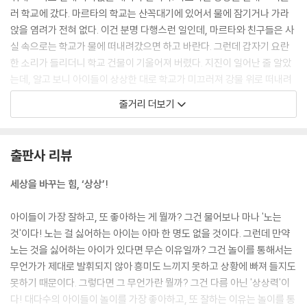
러 학교에 갔다. 마르타의 학교는 산꼭대기에 있어서 물에 잠기거나 가라
앉을 염려가 전혀 없다. 이건 분명 다행스런 일인데, 마르타와 친구들은 사
실 속으로는 학교가 물에 떠내려갔으면 하고 바란다. 그런데 갑자기 요란
한 소리가 들리더니 학교 건물이 기울어져 버렸다. 지진이 일어난 줄 알았
는데, 알고 보니 아이들이 상상한 대로 학교가 미끄러져 강물 위로 떠내려
가기 시작한 것이다. 아이들은 환호했다. 그리고 마침내 학교는 강을 지나
줄거리 더보기
바다에 이르렀다. 처음엔 이 상황을 받아들이지 못하고 잔뜩 겁을 내던 선
생님들도 즐거워하는 아이들에게 동참하여 상황을 즐기게 되었다. 함께 항
해 놀이를 하기도 하고, 늘 깔끔하고 모범적인 다미안 선생님은 해적으로
출판사 리뷰
변신해 아이들 앞에 나타나기도 한다. 사실 해적은 모범 다미안 선생님이
늘 마음에 품고 있던 꿈 중의 하나였다. 이제 학교 안에 있는 모든 사람들은
세상을 바꾸는 힘, ‘상상’!
맘껏 즐거운 시간을 보냈다. 물론 수업 진도를 나가는 걸 최고로 여기는 교
장선생님과 학습부장 선생님은 빼고 말이다. 그러다 진상을 조사하기 위해
아이들이 가장 잘하고, 또 좋아하는 게 뭘까? 그건 물어보나 마나 '노는
파견된 빌라리뇨 박사가 아이들의 힘으로 다시 학교를 돌려놓을 수 있다고
것'이다! 노는 걸 싫어하는 아이는 아마 한 명도 없을 것이다. 그런데 만약
말하고, 아이들은 학교가 다시 제자리로 돌아가는 상상을 함으로써 점점
노는 것을 싫어하는 아이가 있다면 무슨 이유일까? 그건 놀이를 통해서는
더 먼 바다로 향하던 방향을 돌려놓는다. 마르타는 이 일로 살면서 마법을
무언가가 제대로 발휘되지 않아 흥미도 느끼지 못하고 상황에 빠져 들지도
경험하게 된다는 것을, 그리고 마법에는 아직 발견해야 할 힘이 있다는 것
못하기 때문이다. 그렇다면 그 무언가란 뭘까? 그건 다름 아닌 '상상력'이
을 알게 되고, 마르타네 반 담임인 안나 선생님은 다음 학기에는 더 재미있
다! 대다수의 아이들이 놀이를 가장 좋아하고, 또 잘하는 이유는 놀이를 통