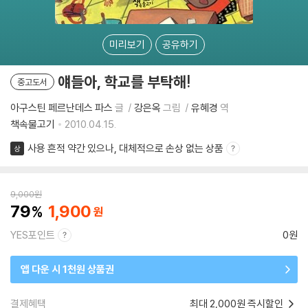
미리보기
공유하기
얘들아, 학교를 부탁해!
중고도서
아구스틴 페르난데스 파스
글
강은옥
그림
유혜경
역
책속물고기
2010.04.15.
사용 흔적 약간 있으나, 대체적으로 손상 없는 상품
상
9,000
원
79
1,900
YES포인트
0원
앱 다운 시 1천원 상품권
결제혜택
최대 2,000원 즉시할인