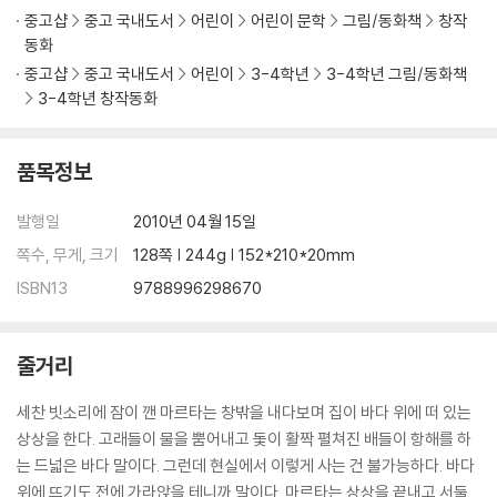
중고샵
중고 국내도서
어린이
어린이 문학
그림/동화책
창작
동화
중고샵
중고 국내도서
어린이
3-4학년
3-4학년 그림/동화책
3-4학년 창작동화
품목정보
발행일
2010년 04월 15일
쪽수, 무게, 크기
128쪽 | 244g | 152*210*20mm
ISBN13
9788996298670
줄거리
세찬 빗소리에 잠이 깬 마르타는 창밖을 내다보며 집이 바다 위에 떠 있는
상상을 한다. 고래들이 물을 뿜어내고 돛이 활짝 펼쳐진 배들이 항해를 하
는 드넓은 바다 말이다. 그런데 현실에서 이렇게 사는 건 불가능하다. 바다
위에 뜨기도 전에 가라앉을 테니까 말이다. 마르타는 상상을 끝내고 서둘