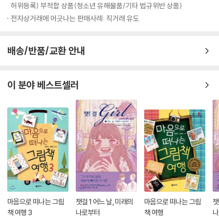
허위등록) 부적합 상품(청소년 유해물품/기타 법규위반 상품)
장 중요하게 여긴다. 그들에게 교육이란 오직 정해진 프로그램을 아이들에
전자상거래에 어긋나는 판매사례: 직거래 유도
게 주입시키는 것이다. 그것이 교육의 시작이자 끝이요, 유일한 목적이다.
하지만 이런 교육은 정작 위기에 순간에 아무런 힘도 발휘하지 못한다. 학
교가 떠내려가는 절체절명의 순간에 그 동안 배운 교육과정은 무용지물이
배송/반품/교환 안내
었다. 이렇게 전혀 예측하지 못했던 문제를 해결하려면 매우 창의적인 생
각을 해야 하는데, 틀 지워진 사고에 익숙한 다수의 아이들과 선생님들이
아무런 대안도 생각해 내지 못한 건 당연한 일이다. 그런데 안나 선생님과
이 분야 베스트셀러
그 반 아이들은 달랐다. 그 동안 진도에 맞는 수업 대신 선생님께 이야기를
들으며 자연스럽게 상상력과 창의력 훈련을 받아온 아이들은 순식간에 위
기를 놀이로 바꾸어 버리고 웃음과 여유로 그것을 극복하도록 주위 사람들
에게 영감을 불어넣는다. 이제 모든 걸 제자리로 돌려놓은 때가 되었다. 진
상을 조사하기 위해 파견된 빌라리뇨 박사는 아이들만이 학교의 방향을 바
꿀 수 있다고 한다. 그녀의 말대로 아이들이 학교가 돌아가는 상상을 하자
정말로 학교는 다시 산꼭대기로 거슬러 올라간다. 마지막 장에 이 책의 교
육적 메시지가 모두 함축되어 있다. 학교의 방향을 바꾸는 건 바로 아이들
만이 할 수 있는 일이라는 것, 우리 교육의 방향을 바꿀 수 있는 것도 바로
우리 아이들이라는 것, 그렇게 되었을 때 우리 학교와 교육은 절대로 전과
마음으로 떠나는 그림
챗걸 1 어느 날, 미래의
마음으로 떠나는 그림
챗
같지 않을 거라는 것!
책 여행 3
나로부터
책 여행
나