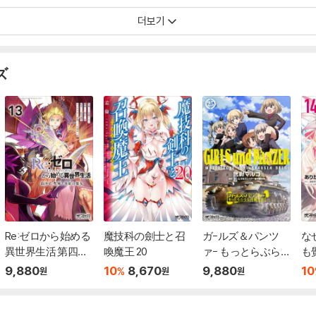
더보기
ズ
Re:ゼロから始める
魔技科の劍士と召
ガ-ルズ＆パンツ
な
異世界生活 第四章
喚魔王 20
ァ- もっとらぶらぶ
も
聖域と强欲の魔女 1
作戰です! 25
か?
9,880
10
8,670
9,880
10
%
원
원
원
3