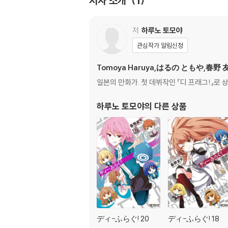
저자 소개
1
저
하루노 토모야
관심작가 알림신청
Tomoya Haruya,はるの ともや,春野 
일본의 만화가. 첫 데뷔작인 『디 프래그!』로 
하루노 토모야
의 다른 상품
ディ-ふらぐ! 20
ディ-ふらぐ! 18