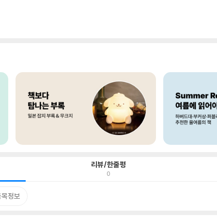
리뷰/한줄평
0
품목정보