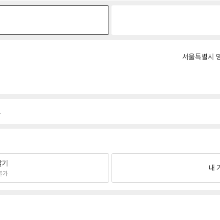
서울특별시 영
.
팔기
내 
불가