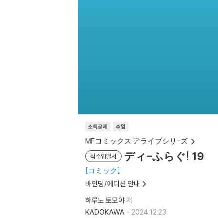
소득공제
수입
MFコミックス アライブシリ-ズ
ディ-ふらぐ! 19
직수입일서
コミック
바인딩/에디션 안내
하루노 토모야
저
KADOKAWA
2024.12.23.