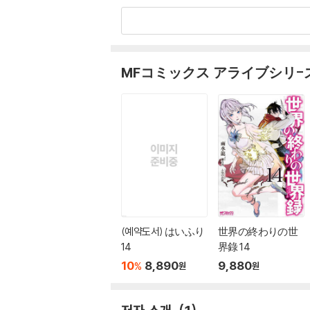
MFコミックス アライブシリ-
(예약도서) はいふり
世界の終わりの世
14
界錄 14
10
8,890
9,880
%
원
원