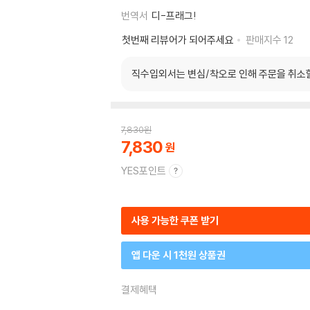
번역서
디-프래그!
첫번째 리뷰어가 되어주세요
판매지수
12
직수입외서는 변심/착오로 인해 주문을 취소
7,830
원
7,830
YES포인트
사용 가능한 쿠폰 받기
앱 다운 시 1천원 상품권
결제혜택