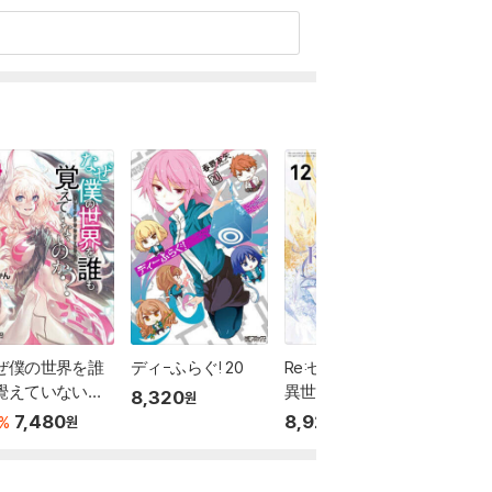
ぜ僕の世界を誰
ディ-ふらぐ! 20
Re:ゼロから始める
はいふり
覺えていないの
異世界生活 第四章
8,320
8,320
원
 14
聖域と强欲の魔女 1
7,480
8,920
%
원
원
2