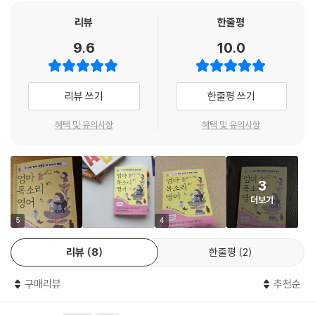
장 먼저 ‘엄마’라는 단어를 엄마 목소리를 통해 듣고 배워 입을 떼고 발음하
듯, 엄마표 영어 또한 ‘엄마 목소리’로 말해주기에 아이에게 극적인 효과가
리뷰
한줄평
있다.
9.6
10.0
더 주목할 것은 아이가 어릴 때 엄마 목소리에 훨씬 더 크게 반응한다는 사
실이다. 살아남기 위해 세팅된 아이의 뇌는 태어나서 취학 전까지 주 양육
리뷰 쓰기
한줄평 쓰기
자인 엄마 목소리에 귀를 기울인다. 점차 커가면서 사회적 관계를 맺게 되
고 또래 친구나 선생님 등의 목소리에 더 큰 영향을 받게 된다. 0~7세에
혜택 및 유의사항
혜택 및 유의사항
‘엄마 목소리 영어’를 실행하면 훨씬 효과적인 이유이다.
0~7세 ‘엄마 목소리 영어’ 환경 설정
3
우리말처럼 자연스럽고 따뜻해야 한다!
더보기
‘엄마 목소리 영어’의 가장 큰 장점은 아이와 밀착하여 따뜻한 온도로 말해
5
4
주기에 안정 애착을 형성한다는 것이다. 더없이 편안한 공간에서 가장 자
리뷰
8
한줄평
2
연스럽게 영어 표현을 익힐 수 있는 것도 장점이다. 저자는 취학 전의 영어
는 ‘강요된 학습’이 아니라 ‘자연스러운 습득’이 되어야 한다고 강조한다.
구매리뷰
추천순
엄마가 꾸준히 영어책을 선별하고 읽어주는 환경은 아이에게 최고의 영어
듣기 환경이자 훗날 사교육의 효율을 극대화하는 일등공신이 된다.