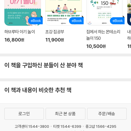
하브루타 아기 놀이
초강 집공부
집에서 하는 몬테소리
내
놀이 150
하
16,800
11,900
원
원
10,500
1
원
이 책을 구입하신 분들이 산 분야 책
이 책과 내용이 비슷한 추천 책
로그인
최근 본 상품
주문/배송
고객센터 1544-3800
티켓 1544-6399
중고샵 1566-4295