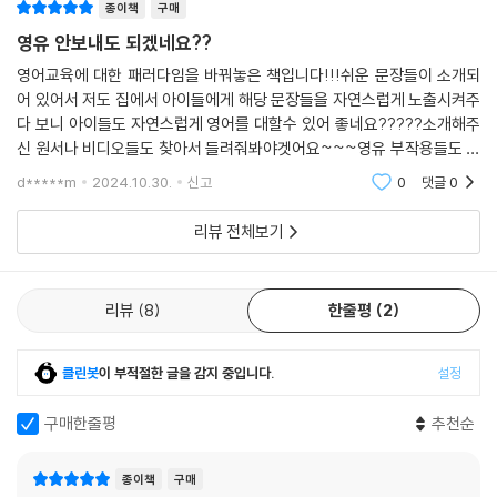
종이책
구매
언젠가부터 파닉스 완성이 영유아 엄마들의 숙제가 되어버렸다. 사실 영어
영유 안보내도 되겠네요??
환경에 꾸준히 노출되었다면, 파닉스는 학령기에 힘들이지 않고 뗄 수 있
영어교육에 대한 패러다임을 바꿔놓은 책입니다!!!쉬운 문장들이 소개되
는 경우가 많다. 학부모들은 파닉스 진도가 어디까지 나갔는지, 선행 학습
어 있어서 저도 집에서 아이들에게 해당 문장들을 자연스럽게 노출시켜주
이 어디까지 이뤄졌는지를 중요하게 여긴다. 하지만 오랜 기간 파닉스반을
다 보니 아이들도 자연스럽게 영어를 대할수 있어 좋네요?????소개해주
이끌어본 저자는 말한다. 파닉스는 취학 전에 강요된 학습으로 접근했을
신 원서나 비디오들도 찾아서 들려줘봐야겟어요~~~영유 부작용들도 많
때 시간도 오래 걸리고 가성비가 매우 떨어진다. 많이 접한 문자의 소리를
다해서 고민하고 있었는데 엄마목소리 영어로 앞으로 저도 공부하며 아이
d*****m
2024.10.30.
신고
0
댓글
0
들과 대화해보려구요??
적기에 학습했을 때 오히려 효율을 비약적으로 높일 수 있다.
리뷰 전체보기
0~7세에 우리말처럼 자연스럽게 영어에 노출하는 환경은 ‘영알못’ 엄마
여도 충분히 가능하다. 효과적인 첫 영어책 환경 설정, 새 영어책을 고르는
기준, 매일 영어 음원 듣는 루틴 만들기, 엄마가 먼저 소리 내어 읽기의 힘,
리뷰
8
한줄평
2
파닉스 완성에 효과적인 글자 놀이, 영어 성장판 자극하는 오감 영어 프로
젝트 등 모든 노하우가 이 책에 담겨 있다. 자주 쓰는 엄마 목소리 ‘영어 표
클린봇
이 부적절한 글을 감지 중입니다.
설정
현’ 100, 엄마 목소리로 읽기 좋은 ‘영어 그림책’ 100이 수록된 부록 역시
실용적이다.
구매한줄평
추천순
발음, 실력이 부족해도 가능할까?
종이책
구매
‘영어 이유식’ 만들 사람은 바로 엄마다!