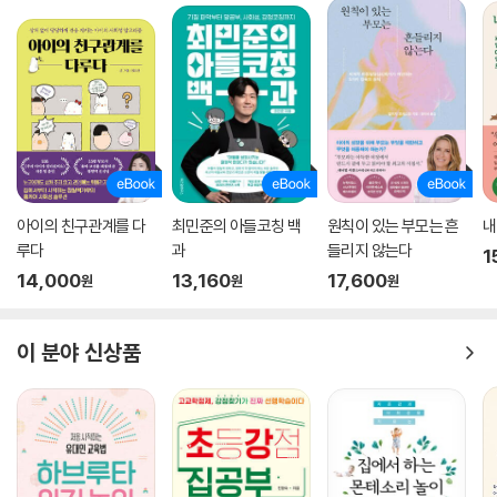
아이의 친구관계를 다
최민준의 아들코칭 백
원칙이 있는 부모는 흔
내
루다
과
들리지 않는다
1
14,000
13,160
17,600
원
원
원
이 분야 신상품