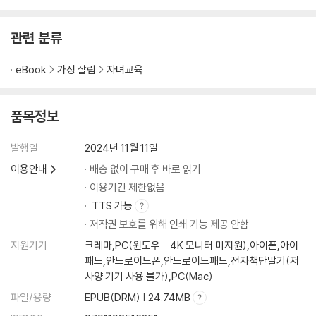
이는 무엇일까? 준비 안 된 아이를 학원에 밀어 넣고 닦달하는 엄마
세상 모든 장난감이 엄마표 영어 교구
가 되지 않으려면 무엇을 선행해야 할까
새 영어책을 고르는 기준
관련 분류
매일 영어 음원 듣는 루틴 만들기
열린 책장 VS 닫힌 책장
eBook
가정 살림
자녀교육
균형 잡힌 독서 식단을 위한 북 큐레이션
엄마가 먼저 소리 내어 읽기의 힘
품목정보
파닉스 완성에 효과적인 글자 놀이
발행일
2024년 11월 11일
4장. ‘영어 성장판’ 자극하는
오감 영어 프로젝트
이용안내
배송 없이 구매 후 바로 읽기
이용기간 제한없음
시각을 자극하는 영어 말놀이
TTS 가능
청각을 자극하는 영어 노래·낭독하기
저작권 보호를 위해 인쇄 기능 제공 안함
미각을 자극하는 요리 놀이
지원기기
크레마,PC(윈도우 - 4K 모니터 미지원),아이폰,아이
후각을 자극하는 향기 놀이
패드,안드로이드폰,안드로이드패드,전자책단말기(저
촉각을 자극하는 질감 놀이
사양 기기 사용 불가),PC(Mac)
파일/용량
EPUB(DRM) | 24.74MB
5장. 영알못 엄마의 말문 트는