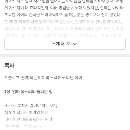
이 가르쳐도 실력 차가 점점 벌어지는 아이들을 안타깝게 마주했다. ‘어떻
게 가르쳐야 더 효과적일까’ 여러 방법을 시도해 보았지만, 잘하는 아이와
부족한 아이의 간극을 드라마틱하게 좁히는 것은 생각보다 쉽지 않았다.
한 해 한 해 데이터를 쌓아가며 깨달은 사실은 영어에도 성장판이 있다는
사실이다. 성장판이 열려 있는 적기에 키가 쑥쑥 자라듯 영어 또한 실력이
성장하는 적기가 있다. ‘성장판이 닫히기 전에’ ‘자연스러운 영어 노출’이
있었던 아이들은 거부감 없이 수업에 잘 따라오고, 잘하니까 흥미를 갖고
소개 더보기
노력하는 선순환이 시작된다. 한편, 생전 접하지 못하고 있다가 각 잡고 공
부를 시작한 아이들은 경직되고 긴장된 상태에서 수업을 듣게 된다. 출발
선이 다를 수밖에 없다.
목차
이 책은 0~7세 아이에게 가장 효과적인 ‘엄마 목소리’로 영어 환경을 조성
프롤로그. 쉽게 되는 아이와 노력해도 더딘 아이
하는 모든 방법을 담고 있다. 엄마 목소리는 아이의 청각을 자극하는 소리
자체에도 힘이 있지만, 표정과 숨결, 엄마의 품과 따스한 온도 등 아이의 시
1장. 엄마 목소리의 놀라운 힘
각과 촉각 등을 자극하는 비언어적 요소도 복합적인 영향력을 발휘한다.
엄마와 안정 애착을 형성하면서 가장 편안한 환경에서 언어 감각을 기르는
0~7세 놓치지 말아야 하는 이유
‘엄마 목소리 영어’는 훗날 사교육 효율 면에서도 최고의 대안이 된다. 우리
책 읽어달라는 아이의 본심
말처럼 자연스럽고 따뜻하게 영어가 스며드는 놀라운 과정을 이 책과 함께
아이가 언어를 습득하는 원리
경험할 수 있을 것이다.
세이펜보다 엄마 목소리