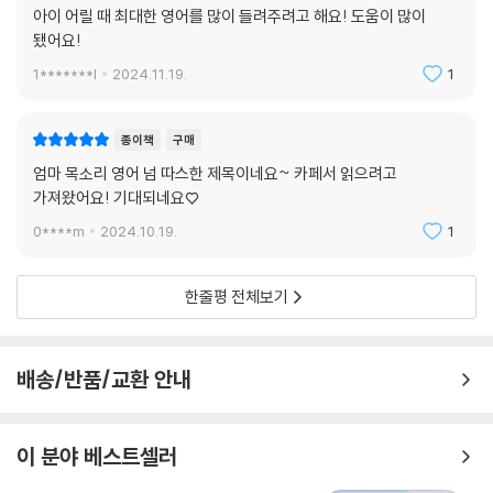
아이 어릴 때 최대한 영어를 많이 들려주려고 해요! 도움이 많이
됐어요!
영어 실력이 출중한 엄마여야 엄마 목소리 영어를 제대로 실천할 수 있을
까? 절대로 그렇지 않다. 아이에게 필요한 것은 유창한 발음, 뛰어난 실력
1*******l
2024.11.19.
1
이 결코 아니다. 물론 아이에게 처음 영어로 말해주기 시작할 때, 어색하고
부담이 될 수 있다. 자주 쓰지 않았으니 당연하다. 영어를 잘하기 위해서는
종이책
구매
말로 계속 뱉어보는 과정이 꼭 필요하다. 영어가 단순한 글자가 아닌 의미
엄마 목소리 영어 넘 따스한 제목이네요~ 카페서 읽으려고
있는 말이 되기 위해서는 자주 써봐야 한다. 그래야 맥락에 맞게 핑퐁처럼
가져왔어요! 기대되네요♡
말을 주고받으며 의미를 정확히 이해하고, 수정 보완이 이루어진다.
0****m
2024.10.19.
1
엄마 목소리 영어는 쉽게 말해 ‘영어 이유식’과 같은 과정이다. 급히 살을
찌우기 위해서 아이에게 영어를 흡입하게 해서는 안 된다. 꾸역꾸역 억지
한줄평 전체보기
로 삼키게 하는 것이 목적이 된다면, 아이는 영어를 거부하거나 혹은 체하
게 될 것이다. 이유식을 먹이듯 잘게 썰고 푹 익힌 후 호호 불어 아이가 먹
기 좋게 천천히 입에 넣어줄 사람은 그 누구도 아닌 바로 엄마다. ‘엄마 목
배송/반품/교환 안내
소리 영어’를 통해 아이와 소통하며 엄마의 실력까지 키우는 기회로 삼는
다면 더할 나위 없겠다.
이 분야 베스트셀러