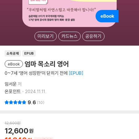
미리보기
카드뉴스
공유하기
소득공제
EPUB
엄마 목소리 영어
eBook
0~7세 ‘영어 성장판’이 닫히기 전에
EPUB
임서운
저
온포인트
2024.11.11.
9.6
10
12,600
원
12,600