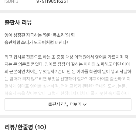
‘하루 15분’ 영어 습관
ISBN13
9791198516251
영알못 엄마의 말문 트기 3단계
출판사 리뷰
의성어·의태어, 아는 만큼 힘이 된다
아침·점심·저녁 엄마 목소리 영어 대본
영어 성장판 자극하는 ‘엄마 목소리’의 힘
놀아주며 말하기 ① 옷장놀이, 칭찬하기
습관처럼 쓰다가 모국어처럼 터진다!
놀아주며 말하기 ② 역할놀이, 숨바꼭질, 종이접기
놀아주며 말하기 ③ 스무고개 말놀이
외고 입시를 전문으로 하는 초·중등 대상 어학원에서 영어를 가르치며 저
자는 큰 의문을 품었다. 영어를 점점 더 잘하는 아이와 노력해도 더딘 아이
에필로그. 세상 최고의 ‘영어쌤’은 엄마다
의 근본적인 차이는 무엇일까? 준비 안 된 아이를 학원에 밀어 넣고 닦달하
는 엄마가 되지 않으려면 무엇을 선행해야 할까? 이후 아이를 출산하고 치
부록 1. 자주 쓰는 엄마 목소리 ‘영어 표현’ 100
열하게 엄마표 영어를 실천하며, 언어 교육과 관련한 국내외 도서, 논문,
부록 2. 엄마 목소리로 읽기 좋은 ‘영어 그림책’ 100
학술지 등을 찾아보았다. 그렇게 현장에서 미처 다 풀지 못한 숙제를 하나
씩 풀어나갔다.
출판사 리뷰 더보기
수많은 자료를 발견하고 인용하며 ‘엄마가 읽고 말해주는 언어의 힘이 대
단하구나’ 새삼 감탄했다. 무엇보다 놀라웠던 게 여러 논문과 도서가 이 한
리뷰/한줄평
10
가지 단어를 가리키고 있다는 사실이다. 바로 ‘엄마 목소리’였다. 아기가 가