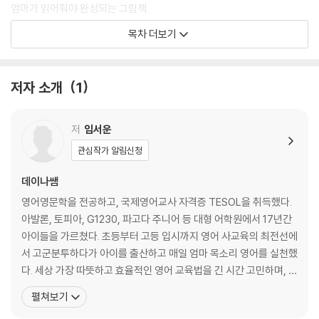
엄마가 읽어줘야 완성되는 그림책
엄마의 표정으로 말하는 영어
목차 더보기
2장. 17년 영어 강사는 왜
‘엄마 목소리 영어’를 추천할까
저자 소개
1
아직 한글도 모르는데, 영어 노출 괜찮을까
유아 영어, 글자 학습보다 중요한 것
저
임서운
두 가지 언어로 사고하는 아이
관심작가 알림신청
대형 어학원의 불편한 진실
“우리 아이가 영어 너무 재밌대요!”
데이나쌤
엄마 목소리 영어를 추천하는 진짜 이유
영어영문학을 전공하고, 국제영어교사 자격증 TESOL을 취득했다.
학원 보내는 최적기, 효율 끌어올리는 법
아발론, 토피아, G1230, 파고다 주니어 등 대형 어학원에서 17년간
아이들을 가르쳤다. 초등부터 고등 입시까지 영어 사교육의 최전선에
3장. 0~7세 ‘엄마 목소리 영어’
서 고군분투하다가 아이를 출산하고 매일 엄마 목소리 영어를 실천했
환경 설정
다. 세상 가장 따뜻하고 효율적인 영어 교육법을 긴 시간 고민하며, 해
외 논문과 서적, 자료 등에서 핵심적인 이론을 수집해 이 책을 썼다.
펼쳐보기
효과적인 첫 영어책 환경 설정
영어를 점점 더 잘하는 아이와 노력해도 안 되는 아이의 근본적인 차
영어 그림책 → 놀잇감이 되는 마법