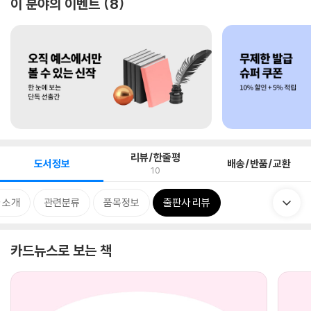
이 분야의 이벤트
8
리뷰/한줄평
도서정보
배송/반품/교환
10
 소개
관련분류
품목정보
출판사 리뷰
카드뉴스로 보는 책