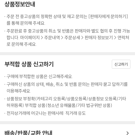
상품정보안내
앞에서 정리한 문법사항을 점검하고
문제와
를 풀기 전에 Warming up을
하는 단계입니다. 다양한 문제 유형을 제시하여 흥미를 가지고 접근할 수
주문 전 중고상품의 정확한 상태 및 재고 문의는 [판매자에게 문의하기]
있도록 구성하였습니다.
를 통해 문의해 주세요.
주문완료 후 중고상품의 취소 및 반품은 판매자와 별도 협의 후 진행 가능
합니다. 마이페이지 > 주문내역 > 주문상세 > 판매자 정보보기 > 연락처
해답 2문항 중 1문항을 선택하는 문제 유형으로 앞에서 정리한 문법 사항
로 문의해 주세요.
을 문제를 푸는 과정에서 다시 한 번 점검해 보고
에 적응할 수 있도록 하는
Training 단계입니다.
부적합 상품 신고하기
신고하기
구매에 부적합한 상품은 신고해주세요.
구매하신 상품의 상태, 배송, 취소 및 반품 문의는 판매자 묻고 답하기를
문법사항과
,
문제를 충분히 연습한 후 실제 기출 문제와 유사한 TEPS 문
이용해주세요.
제를 체득할 수 있도록 하였습니다. Part I(2문항), Part II(2문항), Part III
상품정보 부정확(카테고리 오등록/상품오등록/상품정보 오등록/기타
(1문항), Part IV(1문항)를 모두 연습할 수 있는 Mini Test 입니다.
허위등록) 부적합 상품(청소년 유해물품/기타 법규위반 상품)
전자상거래에 어긋나는 판매사례: 직거래 유도
실제 TEPS 시험지와 같은 형식으로 구성하여 시험장에서 시험을 보는 것
과 똑같은 Simulation 효과를 얻을 수 있는 단계입니다.
배송/반품/교환 안내