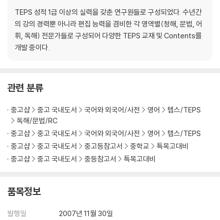
Unit 13 접속사
TEPS 성적 1급 이상의 실력을 갖춘 연구원들로 구성되었다. 수년간
Unit 14 관계대명사
의 강의 경력뿐 아니라 편집 능력을 겸비한 각 영역별(청해, 문법, 어
Unit 15 관계부사와 복합관계사
휘, 독해) 전문가들로 구성되어 다양한 TEPS 교재 및 Contents를
Unit 16 명사와 관사
개발 중이다.
Unit 17 대명사
Unit 18 형용사와 부사
Unit 19 비교
관련 분류
Unit 20 구어체 문장과 필수구문
중고샵
중고 국내도서
국어와 외국어/사전
영어
텝스/TEPS
*부록: 문법고수가 전하는 천기누설 100
독해/문법/RC
II . Actual Tests
중고샵
중고 국내도서
국어와 외국어/사전
영어
텝스/TEPS
Actual Test 1
중고샵
중고 국내도서
중고등참고서
중학교
특목고대비
Actual Test 2
중고샵
중고 국내도서
중등참고서
특목고대비
Actual Test 3
Actual Test 4
Actual Test 5
품목정보
책속의 책 - 정답 및 해설
발행일
2007년 11월 30일