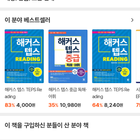
<정답 및 해설>
본문의 기출문제, Check up, Exercise, Practice Test, Actual Test
이 분야 베스트셀러
의 해석, 어구 및 자세한 해설을 수록하였습니다.
해커스 텝스 TEPS Re
해커스 텝스 중급 독해·
해커스 텝스 TEPS Re
시
ading
어휘
ading
E
83
4,000
35
10,980
64
8,240
7
%
%
%
원
원
원
이 책을 구입하신 분들이 산 분야 책