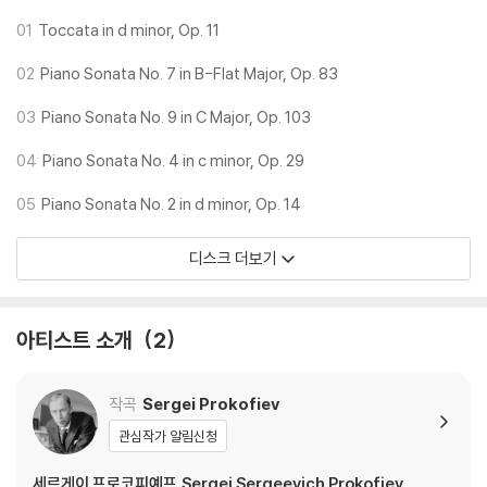
01
Toccata in d minor, Op. 11
02
Piano Sonata No. 7 in B-Flat Major, Op. 83
03
Piano Sonata No. 9 in C Major, Op. 103
04
Piano Sonata No. 4 in c minor, Op. 29
05
Piano Sonata No. 2 in d minor, Op. 14
디스크 더보기
아티스트 소개
2
작곡
Sergei Prokofiev
관심작가 알림신청
세르게이 프로코피예프,Sergei Sergeevich Prokofiev