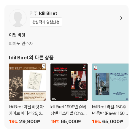
Of The Nightingale)
e: Richter at His Gre
[2LP]
atest)
연주
Idil Biret
관심작가 알림신청
이딜 비렛
피아노 연주자
Idil Biret
의 다른 상품
Idil Biret 이딜 비렛 아
Idil Biret 1999년 슈베
Idil Biret 라벨: 150주
카이브 에디션 25, 26
칭엔 페스티벌 (Chopi
년 음반 (Ravel: 150th
집 (Archive Edition V
n: Historic Recital At
Anniversary) [2LP]
19
29,900
19
65,000
19
65,000
%
%
%
원
원
원
ol 25, 26)
The Schwetzingen
Festival) [2LP]