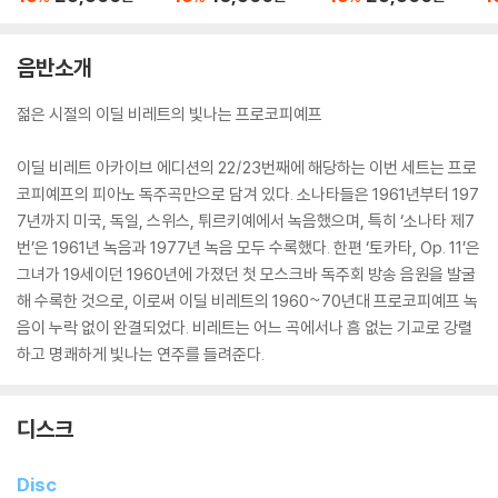
ol 25, 26)
3, 4 Keyboards)
occata)
타
(
es
음반소개
G
at
젊은 시절의 이딜 비레트의 빛나는 프로코피예프
이딜 비레트 아카이브 에디션의 22/23번째에 해당하는 이번 세트는 프로
코피예프의 피아노 독주곡만으로 담겨 있다. 소나타들은 1961년부터 197
7년까지 미국, 독일, 스위스, 튀르키예에서 녹음했으며, 특히 ‘소나타 제7
번’은 1961년 녹음과 1977년 녹음 모두 수록했다. 한편 ‘토카타, Op. 11’은
그녀가 19세이던 1960년에 가졌던 첫 모스크바 독주회 방송 음원을 발굴
해 수록한 것으로, 이로써 이딜 비레트의 1960~70년대 프로코피예프 녹
음이 누락 없이 완결되었다. 비레트는 어느 곡에서나 흠 없는 기교로 강렬
하고 명쾌하게 빛나는 연주를 들려준다.
디스크
Disc