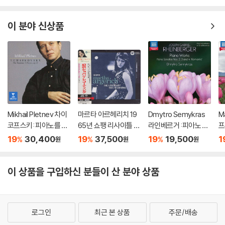
ano Works) [3LP]
곡 1번 / 스크리아빈: 소
o
품, 에튀드 - 에프게니
키신, 카라얀 (Tchaiko
이 분야 신상품
vsky: Piano Concert
o No.1)
Mikhail Pletnev 차이
마르타 아르헤리치 19
Dmytro Semykras
M
코프스키: 피아노를 위
65년 쇼팽 리사이틀 녹
라인베르거 :피아노 작
프
한 6개의 소품과 사계
음 (Martha Argerich
품 (Rheinberger: Pia
(
19
30,400
19
37,500
19
19,500
1
%
%
%
원
원
원
(Tchaikovsky: The
- The Legendary 19
no Works - Romanti
rk
Seasons, 6 Pieces
65 Chopin Recordin
c Piano Vol. 10)
o 
Op.21) [HQCD]
g) [SACD Hybrid]
이 상품을 구입하신 분들이 산 분야 상품
로그인
최근 본 상품
주문/배송