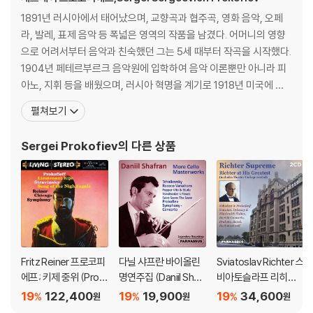
1891년 러시아에서 태어났으며, 교향곡과 협주곡, 영화 음악, 오페
라, 발레, 표제 음악 등 폭넓은 영역의 작품을 남겼다. 어머니의 영향
으로 어려서부터 음악과 친숙했던 그는 5세 때부터 작곡을 시작했다.
1904년 페테르부르크 음악원에 입학하여 음악 이론뿐만 아니라 피
아노, 지휘 등을 배웠으며, 러시아 혁명을 계기로 1918년 미국에 망
명하여 미국과 유럽에서 활발한 연주활동을 하면서 피아니스트로서
펼쳐보기
도 높은 평가를 받았다. 그 후 여러 차례 귀국 요청을 받은 그는 1934
년 조국으로 돌아가 당국의 비판을 받으면서도 작곡을 계속해 나갔
Sergei Prokofiev
의 다른 상품
다. 1936년 당국의 문화 방침에 의하여 음악
Fritz Reiner 프로코피
다닐 샤프란 바이올린
Sviatoslav Richter 스
에프; 키제 중위 (Prok
명연주집 (Daniil Shafr
비아토슬라프 리히테
ofiev: Lieutenant Kij
an More Cello Mast
르 라이브 레코딩 모음
19
122,400
19
19,900
19
34,600
%
%
%
원
원
원
e / Stravinsky: Song
erwork)
집 (Richter Suprem