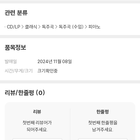
관련 분류
CD/LP
클래식
독주곡
독주곡 (수입)
피아노
품목정보
발매일
2024년 11월 08일
시간/무게/크기
크기확인중
리뷰/한줄평
0
리뷰
한줄평
첫번째 리뷰어가
첫번째 한줄평을
되어주세요.
남겨주세요.