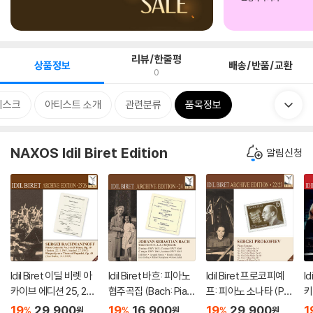
리뷰/한줄평
상품정보
배송/반품/교환
0
디스크
아티스트 소개
관련분류
품목정보
NAXOS Idil Biret Edition
알림신청
Idil Biret 이딜 비렛 아
Idil Biret 바흐: 피아노
Idil Biret 프로코피예
I
카이브 에디션 25, 26
협주곡집 (Bach: Pian
프: 피아노 소나타 (Pro
키
집 (Archive Edition V
o Concertos for 1, 2,
kofiev: Sonatas & T
라
19
29,900
19
16,900
19
29,900
1
%
%
%
원
원
원