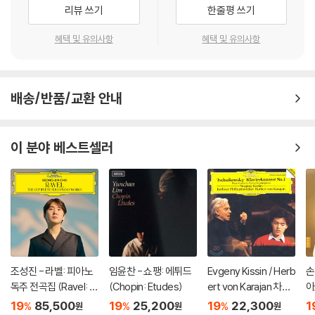
리뷰 쓰기
한줄평 쓰기
혜택 및 유의사항
혜택 및 유의사항
배송/반품/교환 안내
이 분야 베스트셀러
조성진 - 라벨: 피아노
임윤찬 - 쇼팽: 에튀드
Evgeny Kissin / Herb
손
독주 전곡집 (Ravel: T
(Chopin: Etudes)
ert von Karajan 차이
아
he Complete Solo Pi
코프스키: 피아노 협주
za
19
85,500
19
25,200
19
22,300
1
%
%
%
원
원
원