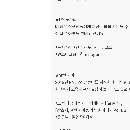
호흡기계 - Why Algorithm 알고리즘 사고력 
공통 간호사정 & 수행 49
상황별 간호사정 & 수행 51
★RN.노가리
1. 컨디션 저하 환자 입원 확인 사항 51
더 많은 선생님들에게 자신감 뿜뿜 기운을 주
2. 빈혈 & 출혈 위험 51
청 바쁜 하루를 보내고 있어요.
3. 발열과 감염 예방 53
4. 피부발진, 피부 소양감 54
*도서 : 신규간호사 노가리(포널스)
5. 근육, 신경 조절 54
*인스타그램 : @rn.nogari
6. 일혈(Extravasation) 55
호흡기내과 투약 58
1. Fluid(수액) 58
★알엔지야
2. Antibiotics(항생제) 58
2019년 RNJIYA 유튜버를 시작한 후 다
3. 항결핵약 59
학생이자 교육자로서 열심히 늘 배우고 있으며
4. COPD & 천식(Asthma) 조절제 60
5. 간질성폐질환 61
*도서 : [정맥주사 내비게이션](포널스),
6. 폐암(Lung Cancer) 62
[간호사, 알엔지야tv의 병원이야기 vol.1, 
7. 증상 조절 약물 62
*유튜브 : 알엔지야TV
호흡기내과 검사 & 시술 64
1. 동맥혈 가스분석 64