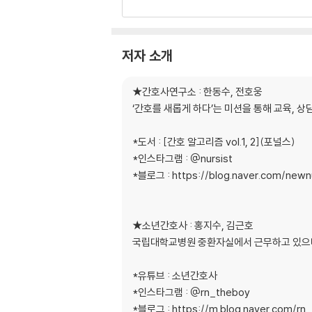
1. Pneumonia(폐렴) 26
2. Chronic Obstructive Pulmonary Di
3. Tuberculosis(Tb, 결핵) 32
저자 소개
처방에 따른 간호수행 35
1. 산소요법 35
★간호사연구소 : 한동수, 전호웅
2. 분무요법 38
‘간호를 새롭게 하다’는 미션을 통해 교육, 상
Lung Cancer(폐암) 40
*도서 : [간호 알고리즘 vol.1, 2](포널스)
호흡기계 - Why Algorithm 알고리즘 사고력 
*인스타그램 : @nursist
폐암 환자 필수 검사 42
*블로그 : https://blog.naver.com/newnu
1. 기관지내시경 검사 42
2. 경피적 생검 43
암 전이 검사 45
★소년간호사 : 홍지수, 김근호
1. Brain MRI 45
국립대학교병원 중환자실에서 근무하고 있으며 Yo
2. Bone scan 45
3. PET-CT(Positron emission tomog
*유튜브 : 소년간호사
*인스타그램 : @rn_theboy
Chemotherapy & Condition 저하 47
*블로그 : https://m.blog.naver.com/rn