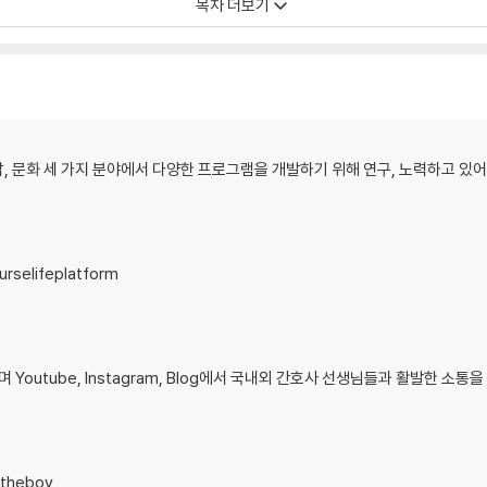
목차 더보기
sease(COPD, 만성 폐쇄성 폐질환) 29
담, 문화 세 가지 분야에서 다양한 프로그램을 개발하기 위해 연구, 노력하고 있어
기르기 41
rselifeplatform
utube, Instagram, Blog에서 국내외 간호사 선생님들과 활발한 소통
raphy-CT, 양전자 방출 컴퓨터 단층 촬영) 46
_theboy