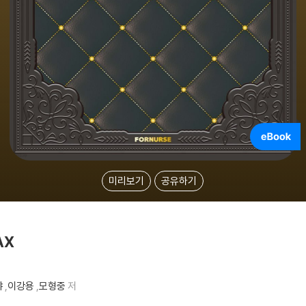
미리보기
공유하기
AX
야
,
이강용
,
모형중
저