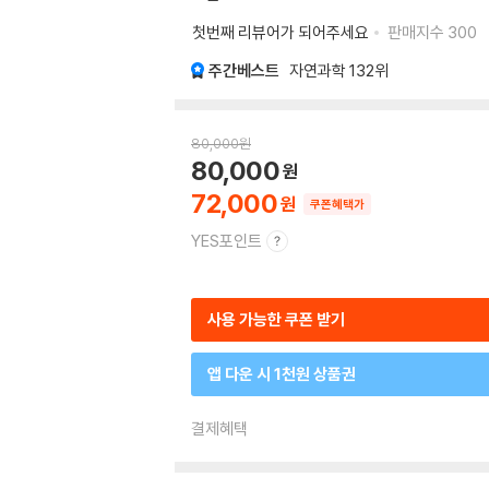
첫번째 리뷰어가 되어주세요
판매지수
300
주간베스트
자연과학
132위
80,000
원
80,000
72,000
쿠폰혜택가
YES포인트
사용 가능한 쿠폰 받기
앱 다운 시 1천원 상품권
결제혜택