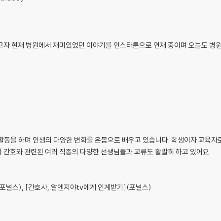
기르기 48
고자 현재 병원에서 재미있었던 이야기를 인스타툰으로 연재 중이며 오늘도 병
양한 활동을 하며 인생의 다양한 변화를 온몸으로 배우고 있습니다. 학생이자 교육자
 간호와 관련된 여러 직종의 다양한 선생님들과 교류도 활발히 하고 있어요.
2](포널스), [간호사, 알엔지야tv에게 인계받기](포널스)