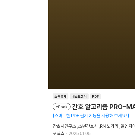
소득공제
베스트셀러
PDF
간호 알고리즘 PRO-M
eBook
스마트한 PDF 필기 기능을 사용해 보세요!
간호사연구소
,
소년간호사
,
RN.노가리
,
알엔지
포널스
2025.01.05.