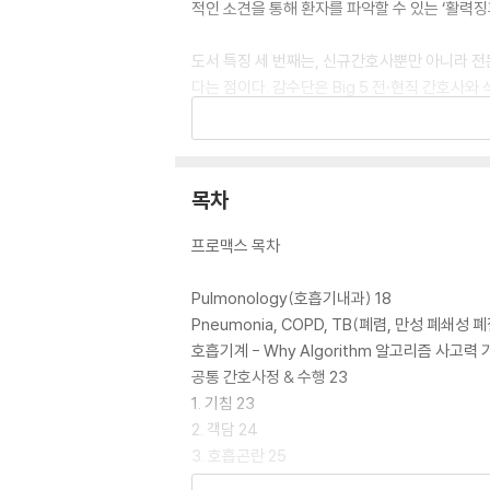
적인 소견을 통해 환자를 파악할 수 있는 ‘활력징
도서 특징 세 번째는, 신규간호사뿐만 아니라 전
다는 점이다. 감수단은 Big 5 전·현직 간호사
의 부담이 늘게 되었다. 제대로 된 교육 없이 
수행 도서가 탄생하게 되었다.
마지막으로 핸드북 사이즈의 도서에서 과감히 A4,
목차
의 책을 통해 공부와 필기를 모두 할 수 있다는 
프로맥스 목차
『간호 알고리즘 PRO-시리즈] 종이책은 2025년
Pulmonology(호흡기내과) 18
Pneumonia, COPD, TB(폐렴, 만성 폐쇄성 폐
호흡기계 - Why Algorithm 알고리즘 사고력 
공통 간호사정 & 수행 23
1. 기침 23
2. 객담 24
3. 호흡곤란 25
질환별 추가 간호사정 & 수행 26