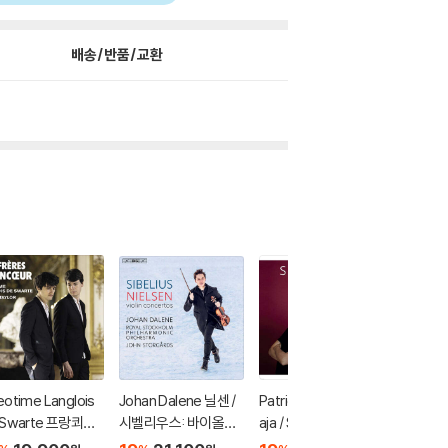
배송/반품/교환
otime Langlois
Johan Dalene 닐센 /
Patricia Kopatchinsk
박수예 (S
 Swarte 프랑쾨르 /
시벨리우스: 바이올린
aja / Sol Gabetta 파
- 망명의
: 바이올린과 하프
협주곡 - 유한 달레네
트리샤 코파친스카야,
es of E