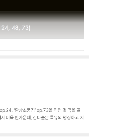
24, ‘환상소품집’ op.73을 직접 몇 곡을 골
해서 더욱 반가운데, 김다솔은 특유의 명징하고 지