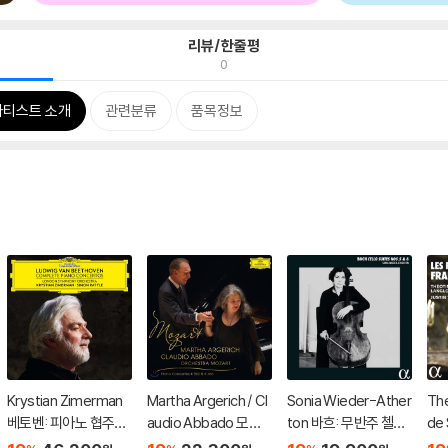
리뷰/한줄평
0
아티스트 소개
관련분류
품목정보
Krystian Zimerman
Martha Argerich / Cl
Sonia Wieder-Ather
The
베토벤: 피아노 협주곡
audio Abbado 모차
ton 바흐: 무반주 첼로
de
전곡 - 크리스티안 지
르트: 피아노 협주곡 2
모음곡 5, 6번 - 소니아
르벨