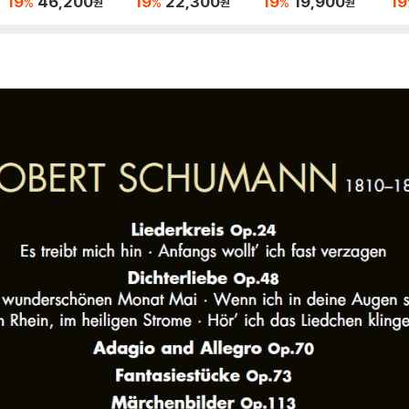
19
46,200
19
22,300
19
19,900
19
%
%
%
원
원
원
메르만 (Beethoven:
0번 25번 (Mozart: Pi
위더 아서톤 (Bach: C
시
Complete Piano Co
ano Concertos Nos.
ello Suites BWV 101
(Le
ncertos)
20, 25) 아바도 아르헤
1, 1012)
ur)
리치