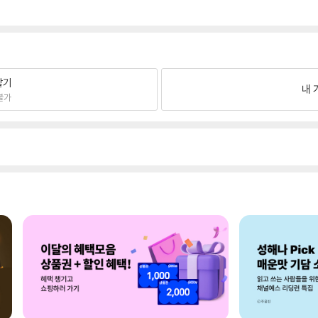
팔기
내 
불가