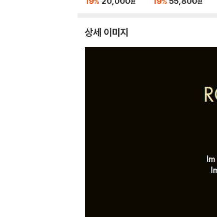
19
20,000
19
55,800
%
%
원
원
Hisaishi
P]
상세 이미지