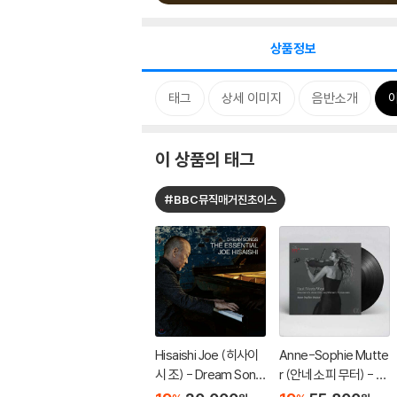
상품정보
태그
상세 이미지
음반소개
이 상품의 태그
#BBC뮤직매거진초이스
Hisaishi Joe (히사이
Anne-Sophie Mutte
시 조) - Dream Song
r (안네 소피 무터) - Ea
s: The Essential Joe
st Meets West [2L