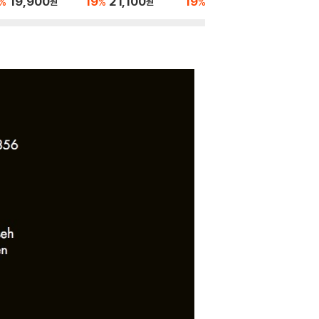
19,900
19
21,100
19
19,900
19
2
%
%
%
%
원
원
원
코드를 위한 작품집
(Carl Nielsen: Violin
솔 가베타 - 바이올린
ybrid]
s freres Francœ
Concerto Op.33 / Si
과 첼로 2중주
belius: Violin Concer
to Op.47)