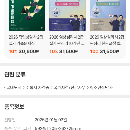
5회 실전문제 - 1교시
제1과목_청소년 상담의 이론과 실제(필수) 238
제2과목_상담연구방법론의 기초(필수) 248
제3과목_심리측정 평가의 활용(필수) 257
제4과목_이상심리(필수) 265
2026 직업상담사 2급
2026 임상심리사 2급
2026 임상심리사 2급
실기 기출문제집
실기 찐정리 10개년 기
찐정리 한권끝장 필기
출복원문제집
기출문제집
5회 실전문제 - 2교시
10
30,600
10
31,500
10
31,500
%
%
%
원
원
원
제1과목_집단상담(선택) 274
제2과목_가족상담(선택) 283
관련 분류
국내도서
수험서 자격증
국가자격/전문사무
청소년상담사
품목정보
발행일
2025년 01월 02일
쪽수, 무게, 크기
592쪽 | 205*262*25mm