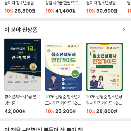
답이다 청소년상담사 3
상담사 2급 한권으로
답이다 청소년상담사 2
답
급 한권으로 끝내기
끝내기
급 한권으로 끝내기
급
10
28,800
10
41,400
10
30,600
1
%
%
%
원
원
원
이 분야 신상품
청소년지도사 1급 연구
2026 김형준 청소년지
2026 김형준 청소년상
방법론
도사 면접가이드 1·2·3
담사 면접가이드 1·2·3
급
급 사례질문 및 모범답
42,000
10
25,200
10
28,800
%
%
원
원
원
변
이 책을 구입하신 분들이 산 분야 책