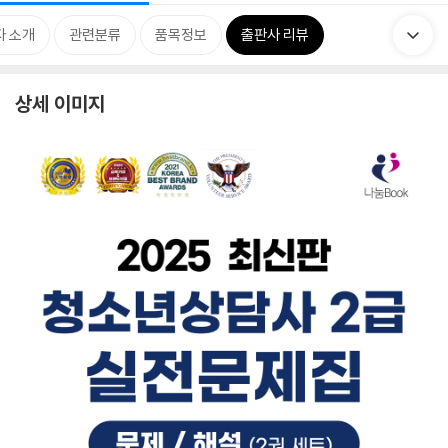
자 소개
관련분류
품목정보
출판사 리뷰
상세 이미지