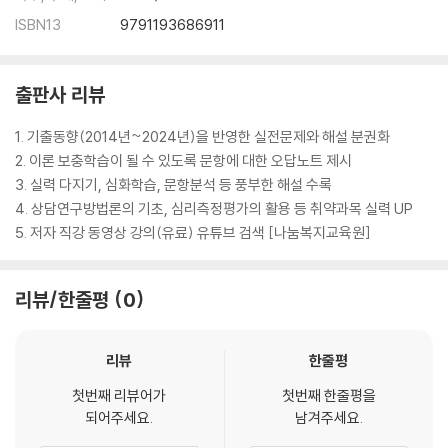
ISBN13
9791193686911
출판사 리뷰
1. 기출동향(2014년~2024년)을 반영한 실전문제와 해설 분권화
2. 이론 보충학습이 될 수 있도록 문항에 대한 오답노트 제시
3. 실력 다지기, 심화학습, 문항분석 등 풍부한 해설 수록
4. 상담연구방법론의 기초, 심리측정평가의 활용 등 취약과목 실력 UP
5. 저자 직강 동영상 강의(유료) 유튜브 검색 [나눔복지교육원]
리뷰/한줄평
0
리뷰
한줄평
첫번째 리뷰어가
첫번째 한줄평을
되어주세요.
남겨주세요.