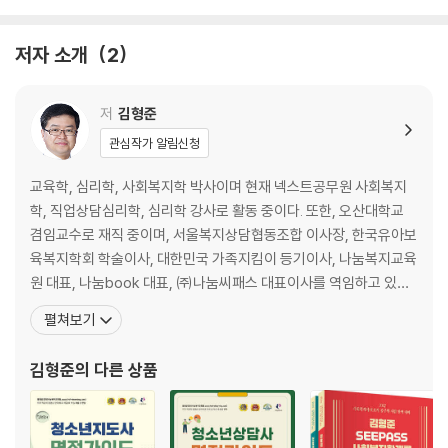
2회 실전문제 - 1교시
저자 소개
2
제1과목_청소년 상담의 이론과 실제(필수) 76
상담연구방법론의 기초(필수) 85
저
김형준
제3과목_심리측정 평가의 활용(필수) 94
관심작가 알림신청
제4과목_이상심리(필수) 102
교육학, 심리학, 사회복지학 박사이며 현재 넥스트공무원 사회복지
2회 실전문제 - 2교시
학, 직업상담심리학, 심리학 강사로 활동 중이다. 또한, 오산대학교
겸임교수로 재직 중이며, 서울복지상담협동조합 이사장, 한국유아보
제1과목_집단상담(선택) 111
육복지학회 학술이사, 대한민국 가족지킴이 등기이사, 나눔복지교육
제2과목_가족상담(선택) 121
원 대표, 나눔book 대표, ㈜나눔씨패스 대표이사를 역임하고 있다.
저서로는 『김형준 직업상담심리학개론 SEEPASS 이론+기출』, 『김
펼쳐보기
3회 실전문제 - 1교시
형준 직업상담심리학개론 영역&실전 문제집』, 『김형준 SEEPASS
사회복지학개론 공무원 기본이론서』, 『김형준 사회복지학개론 미라
김형준
의 다른 상품
제1과목_청소년 상담의 이론과 실제(필수) 130
클 필기노트』, 『김형준 사회복지학개론 뫼비우스 기출문제
제2과목_상담연구방법론의 기초(필수) 139
제3과목_심리측정 평가의 활용(필수) 148
제4과목_이상심리(필수) 155