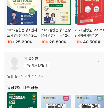
3회 실전문제 - 2교시
제1과목_집단상담(선택) 164
제2과목_가족상담(선택) 174
2026 김형준 청소년지
2026 김형준 청소년상
2027 김형준 SeePas
도사 면접가이드 1·2·3
담사 면접가이드 1·2·3
s 사회복지학개론
4회 실전문제 - 1교시
급
급 사례질문 및 모범답
10
25,200
10
28,800
10
40,500
%
%
%
원
원
원
변
제1과목_청소년 상담의 이론과 실제(필수) 184
제2과목_상담연구방법론의 기초(필수) 193
저
유상현
제3과목_심리측정 평가의 활용(필수) 202
관심작가 알림신청
제4과목_이상심리(필수) 210
임상 심리사 교재 저자이다.
4회 실전문제 - 2교시
유상현
의 다른 상품
제1과목_집단상담(선택) 219
제2과목_가족상담(선택) 228