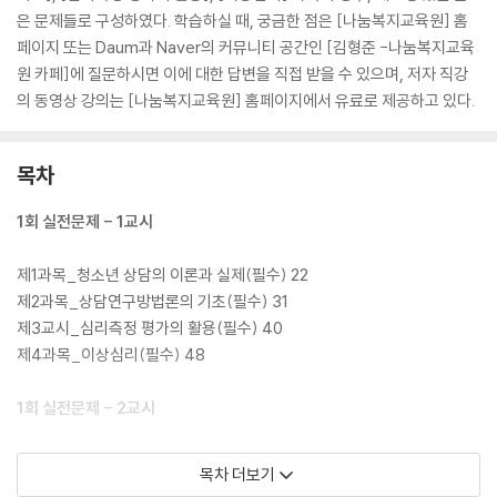
은 문제들로 구성하였다. 학습하실 때, 궁금한 점은 [나눔복지교육원] 홈
페이지 또는 Daum과 Naver의 커뮤니티 공간인 [김형준 -나눔복지교육
원 카페]에 질문하시면 이에 대한 답변을 직접 받을 수 있으며, 저자 직강
의 동영상 강의는 [나눔복지교육원] 홈페이지에서 유료로 제공하고 있다.
목차
1회 실전문제 - 1교시
제1과목_청소년 상담의 이론과 실제(필수) 22
제2과목_상담연구방법론의 기초(필수) 31
제3교시_심리측정 평가의 활용(필수) 40
제4과목_이상심리(필수) 48
1회 실전문제 - 2교시
제1과목_집단상담(선택) 56
목차 더보기
제2과목_가족상담(선택) 65