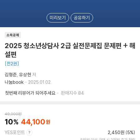
미리보기
공유하기
소득공제
2025 청소년상담사 2급 실전문제집 문제편 + 해
설편
전2권
김형준
유상현
저
나눔book
2025.01.02.
첫번째 리뷰어가 되어주세요
판매지수
84
49,000
원
10
44,100
YES포인트
2,450원 (5%)
5만원 이상 구매 시 2천원 추가 적립