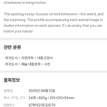
rd behavior in living motion.
The opening essay focuses on bird behaviors―the weird, and
the surprising. The profile accompanying each animal image in
cludes information on each species. It's an aviary that you can
hold in your hands!
관련 분류
외국도서
자연과학
대중교양서
외국도서
예술 대중문화
사진
품목정보
발행일
2025년 08월 12일
쪽수, 무게, 크기
24쪽 | 820g | 210*210*51mm
ISBN13
9781523532070