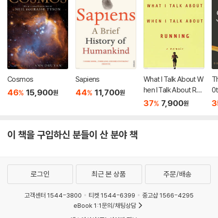
Cosmos
Sapiens
What I Talk About W
Th
hen I Talk About Run
0t
46
15,900
44
11,700
%
%
원
원
ning
io
37
7,900
3
%
원
이 책을 구입하신 분들이 산 분야 책
로그인
최근 본 상품
주문/배송
고객센터 1544-3800
티켓 1544-6399
중고샵 1566-4295
eBook 1:1문의/채팅상담