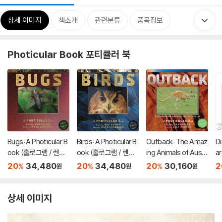
상세 이미지
책소개
관련분류
품목정보
Photicular Book 포티큘러 북
Bugs: A Photicular B
Birds: A Photicular B
Outback: The Amaz
Di
ook (홀로그램 / 렌티
ook (홀로그램 / 렌티
ing Animals of Austr
a
큘러 북)
큘러 북)
alia: A Photicular Bo
20
34,480
20
34,480
20
30,160
2
%
%
%
원
원
원
ok
상세 이미지