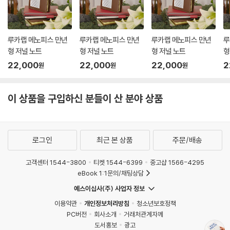
루카랩 메노피스 만년
루카랩 메노피스 만년
루카랩 메노피스 만년
루
형 저널 노트
형 저널 노트
형 저널 노트
형
22,000
22,000
22,000
2
원
원
원
이 상품을 구입하신 분들이 산 분야 상품
로그인
최근 본 상품
주문/배송
고객센터 1544-3800
티켓 1544-6399
중고샵 1566-4295
eBook 1:1문의/채팅상담
예스이십사(주) 사업자 정보
이용약관
개인정보처리방침
청소년보호정책
PC버전
회사소개
거래처관계자께
도서홍보
광고