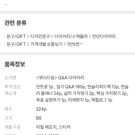
_
관련 분류
문구/GIFT
디자인문구
다이어리/스케줄러
만년다이어리
문구/GIFT
가격대별 상품보기
1만5천~
품목정보
도서명
<위시드림> Q&A 다이어리
목차 또는
인트로 1p , 일기 Q&A 180p, 먼슬리피드백 12p, 먼슬
책소개
리 플래너 24p, 삶의 가치찾기 2p, 핵심 가치찾기 2p,
목표 설정하기 1p, 미래편지 1p, 에필로그 1p
쪽수
224p
크기
B6
제품구성
리필 메모지, 스티커