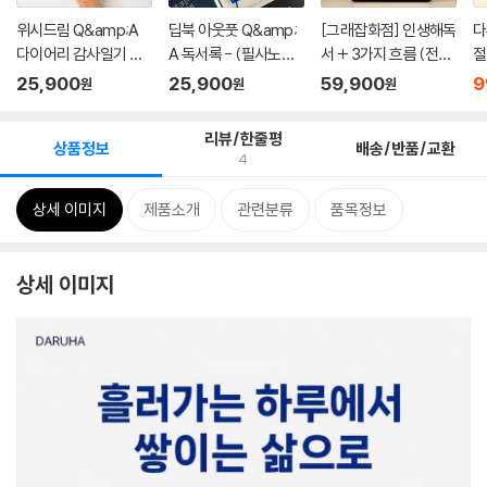
위시드림 Q&amp;A
딥북 아웃풋 Q&amp;
[그래잡화점] 인생해독
다
다이어리 감사일기 자
A 독서록 - (필사노트/
서 + 3가지 흐름 (전체
절
문자답 qna ...
독서노트/...
흐...
커.
25,900
25,900
59,900
9
원
원
원
리뷰/한줄평
상품정보
배송/반품/교환
4
상세 이미지
제품소개
관련분류
품목정보
상세 이미지