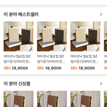
이 분야 베스트셀러
아이코닉 일상집 3년
아이코닉 일상집 3년
아이코닉 일상집 3년
아
일기장 다이어리 만년
일기장 다이어리 만년
일기장 다이어리 만년
일
감사일기
감사일기
감사일기
감
10
18,900
10
18,900
10
18,900
1
%
%
%
원
원
원
이 분야 신상품