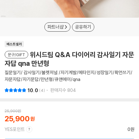
파트너샵
공유하기
베스트셀러
위시드림 Q&A 다이어리 감사일기 자문
문구/GIFT
자답 qna 만년형
질문일기/ 감사일기/불렛저널 /자기계발/메타인지/성장일기/확언쓰기/
자문자답/자기문답/만년형/큐앤에이/qna
10.0
판매지수
804
4
25,900
원
25,900
YES포인트
0원