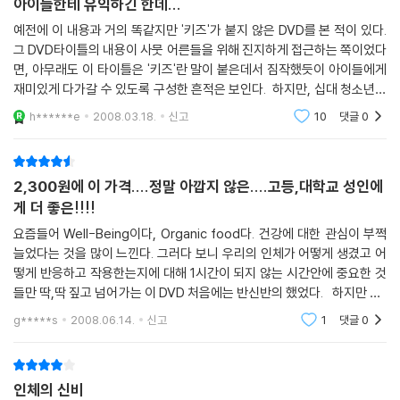
아이들한테 유익하긴 한데...
예전에 이 내용과 거의 똑같지만 '키즈'가 붙지 않은 DVD를 본 적이 있다.
그 DVD타이틀의 내용이 사뭇 어른들을 위해 진지하게 접근하는 쪽이었다
면, 아무래도 이 타이틀은 '키즈'란 말이 붙은데서 짐작했듯이 아이들에게
재미있게 다가갈 수 있도록 구성한 흔적은 보인다. 하지만, 십대 청소년이
나레이터 역할을 한다해도 여러 전문용어를 구사하는데다 말하는 속도가
h******e
2008.03.18.
신고
10
댓글
0
너무 빨라 초
2,300원에 이 가격....정말 아깝지 않은....고등,대학교 성인에
게 더 좋은!!!!
요즘들어 Well-Being이다, Organic food다. 건강에 대한 관심이 부쩍
늘었다는 것을 많이 느낀다. 그러다 보니 우리의 인체가 어떻게 생겼고 어
떻게 반응하고 작용한는지에 대해 1시간이 되지 않는 시간안에 중요한 것
들만 딱,딱 짚고 넘어가는 이 DVD 처음에는 반신반의 했었다. 하지만 DV
D가 도착한 후 틀어보니 그것은 기우였다. 일단 잘 만들어진 아주 세련된
g*****s
2008.06.14.
신고
1
댓글
0
화면의 전개
인체의 신비