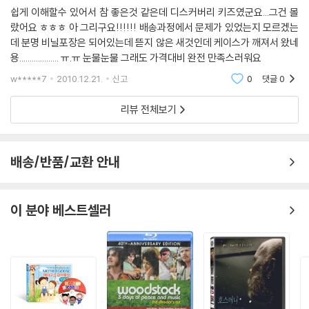
쉽게 이해할수 있어서 참 좋은것 같은데 디스커버리 키즈였군요...그건 몰
랐어요 ㅎㅎㅎ 아 그리구요!!!!!! 배송과정에서 문제가 있었는지 모르겠는
데 분명 비닐포장은 되어있는데 뜯지 않은 새것인데 케이스가 깨져서 왔네
용................... ㅠ.ㅠ 눈물눈물 그래도 가격대비 완전 만족스러워요
w*****7
2010.12.21.
신고
0
댓글
0
리뷰 전체보기
배송/반품/교환 안내
이 분야 베스트셀러