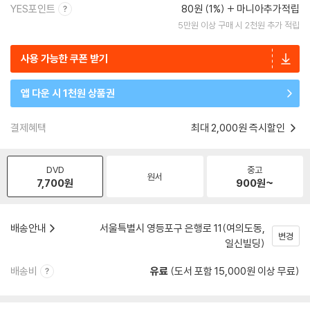
YES포인트
80원 (1%)
마니아추가적립
5만원 이상 구매 시 2천원 추가 적립
사용 가능한 쿠폰 받기
앱 다운 시 1천원 상품권
결제혜택
최대 2,000원 즉시할인
DVD
중고
원서
7,700
원
900
원~
배송안내
서울특별시 영등포구 은행로 11(여의도동,
변경
일신빌딩)
배송비
유료
(도서 포함 15,000원 이상 무료)