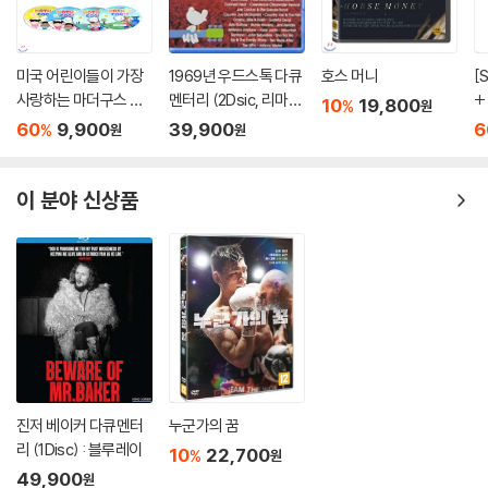
미국 어린이들이 가장
1969년 우드스톡 다큐
호스 머니
[
사랑하는 마더구스 영
멘터리 (2Dsic, 리마스
+ 피터팬 10종 DVD증
10
19,800
%
원
어동요 CD음반 (5Dis
터링 감독판) : 블루레
정
60
9,900
39,900
6
%
원
원
c) / Mother Goose /
이
p
The Hokey Pokey S
7
hake 포함 총 128곡 수
이 분야 신상품
록
진저 베이커 다큐멘터
누군가의 꿈
리 (1Disc) : 블루레이
10
22,700
%
원
49,900
원