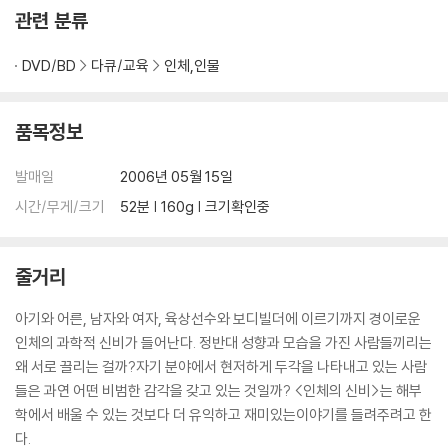
관련 분류
DVD/BD
다큐/교육
인체,인물
품목정보
발매일
2006년 05월 15일
시간/무게/크기
52분 | 160g | 크기확인중
줄거리
아기와 어른, 남자와 여자, 육상선수와 보디빌더에 이르기까지 경이로운
인체의 과학적 신비가 들어난다. 정반대 성향과 모습을 가진 사람들끼리는
왜 서로 끌리는 걸까?자기 분야에서 현저하게 두각을 나타내고 있는 사람
들은 과연 어떤 비범한 감각을 갖고 있는 것일까? <인체의 신비>는 해부
학에서 배울 수 있는 것보다 더 유익하고 재미있는이야기를 들려주려고 한
다.