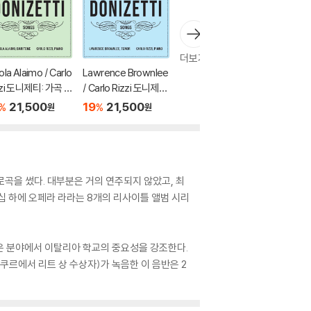
더보기
ola Alaimo / Carlo
Lawrence Brownlee
zzi 도니제티: 가곡 2
/ Carlo Rizzi 도니제
Donizetti: Songs
티: 가곡 1집 (Donizet
21,500
19
21,500
%
%
원
원
. 2)
ti: Songs Vol. 1)
곡을 썼다. 대부분은 거의 연주되지 않았고, 최
십 하에 오페라 라라는 8개의 리사이틀 앨범 시리
온 분야에서 이탈리아 학교의 중요성을 강조한다.
쿠르에서 리트 상 수상자)가 녹음한 이 음반은 2