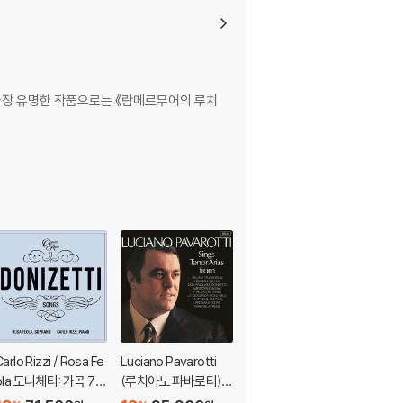
의 가장 유명한 작품으로는 《람메르무어의 루치
arlo Rizzi / Rosa Fe
Luciano Pavarotti
Luciano Pavarotti
ola 도니체티: 가곡 7집
(루치아노 파바로티) -
(루치아노 파바로티) -
(Donizetti: Songs V
이탈리아 오페라 리마
이탈리아 오페라 리마