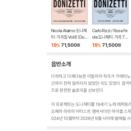
Nicola Alaimo 도니체
Carlo Rizzi / Rosa Fe
티: 가곡집 Vol.8 (Doni
ola 도니체티: 가곡 7집
zetti: Songs Vol. 8)
(Donizetti: Songs V
19
71,500
19
71,500
%
%
원
원
ol.7)
음반소개
다작하고 다재다능한 이탈리아 작곡가 가에타노 도
근까지 전혀 알려지지 않았던 곡도 있었다. 음악
즈로 완전한 솔로곡을 선보인다.
이 프로젝트는 도니제티를 19세기 노래 레퍼토
오페라 라라의 아티스트 앰버서더인 마이클 스파이
024년 10월부터 2026년 9월 사이에 발매될 