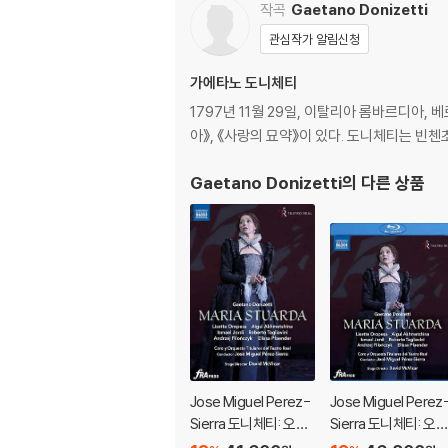
작곡
Gaetano Donizetti
관심작가 알림신청
가에타노 도니체티
1797년 11월 29일, 이탈리아 롬바르디아,
아》, 《사랑의 묘약》이 있다. 도니체티는 빈
Gaetano Donizetti
의 다른 상품
Jose Miguel Perez-
Jose Miguel Perez
Sierra 도니체티: 오페
Sierra 도니체티: 오페
라 `마리아 스투아르다`
라 `마리아 스투아르다