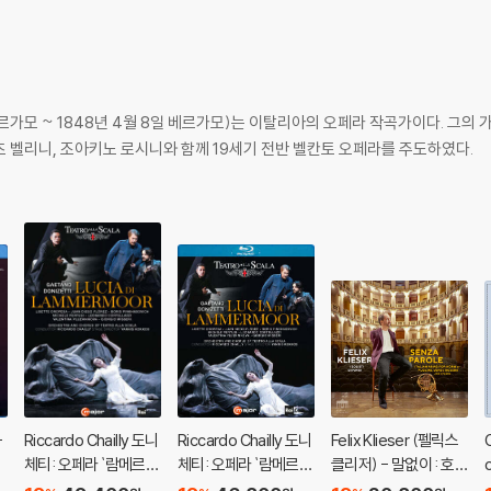
 베르가모 ~ 1848년 4월 8일 베르가모)는 이탈리아의 오페라 작곡가이다. 그
첸초 벨리니, 조아키노 로시니와 함께 19세기 전반 벨칸토 오페라를 주도하였다.
-
Riccardo Chailly 도니
Riccardo Chailly 도니
Felix Klieser (펠릭스
C
체티: 오페라 `람메르모
체티: 오페라 `람메르모
클리저) - 말없이 : 호른
`
르의 루치아` (Donizet
르의 루치아` (Donizet
으로 연주하는 이탈리