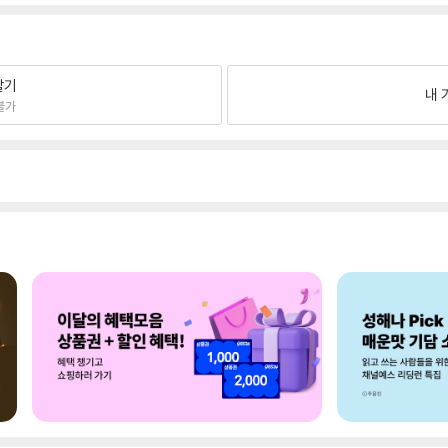
팔기
내 
불가