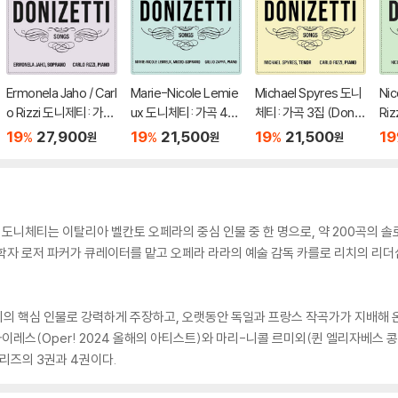
Ermonela Jaho / Carl
Marie-Nicole Lemie
Michael Spyres 도니
Nic
o Rizzi 도니제티: 가곡
ux 도니체티: 가곡 4집
체티: 가곡 3집 (Doniz
Ri
5 & 6집 (Donizetti: S
(Donizetti: Songs V
etti: Songs Vol.3)
집 (
19
27,900
19
21,500
19
21,500
19
%
%
%
원
원
원
ongs Vol. 5 & 6)
ol.4)
Vol
니체티는 이탈리아 벨칸토 오페라의 중심 인물 중 한 명으로, 약 200곡의 솔로
학자 로저 파커가 큐레이터를 맡고 오페라 라라의 예술 감독 카를로 리치의 리더
리의 핵심 인물로 강력하게 주장하고, 오랫동안 독일과 프랑스 작곡가가 지배해 
레스(Oper! 2024 올해의 아티스트)와 마리-니콜 르미외(퀸 엘리자베스 콩
시리즈의 3권과 4권이다.