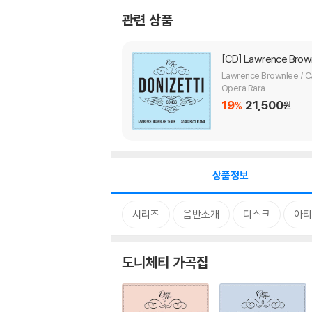
관련 상품
[CD]
Lawrence Brownl
Lawrence Brownlee / Ca
Opera Rara
19
21,500
%
원
상품정보
시리즈
음반소개
디스크
아티
도니체티 가곡집