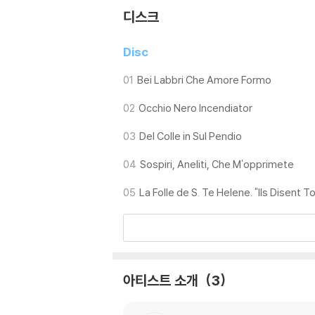
디스크
Disc
01
Bei Labbri Che Amore Formo
02
Occhio Nero Incendiator
03
Del Colle in Sul Pendio
04
Sospiri, Aneliti, Che M'opprimete
05
La Folle de S. Te Helene. "Ils Disent T
아티스트 소개
3