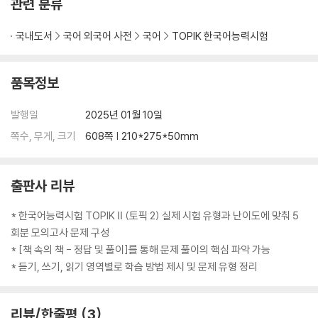
관련 분류
국내도서
국어 외국어 사전
국어
TOPIK 한국어능력시험
품목정보
발행일
2025년 01월 10일
쪽수, 무게, 크기
608쪽 | 210*275*50mm
출판사 리뷰
* 한국어능력시험 TOPIK Ⅱ (토픽 2) 실제 시험 유형과 난이도에 맞춰 5
회분 모의고사 문제 구성
* [책 속의 책 - 정답 및 풀이]를 통해 문제 풀이의 핵심 파악 가능
* 듣기, 쓰기, 읽기 영역별로 학습 방법 제시 및 문제 유형 정리
리뷰/한줄평
3