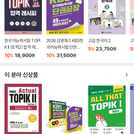
한국어능력시험 TOPI
2026 김영북스 KBS한
고급 한국어 2
고
K II (토픽2) 합격 레시
국어능력시험 단권끝
5
23,750
5
%
원
피
장
10
18,900
10
31,500
%
%
원
원
이 분야 신상품