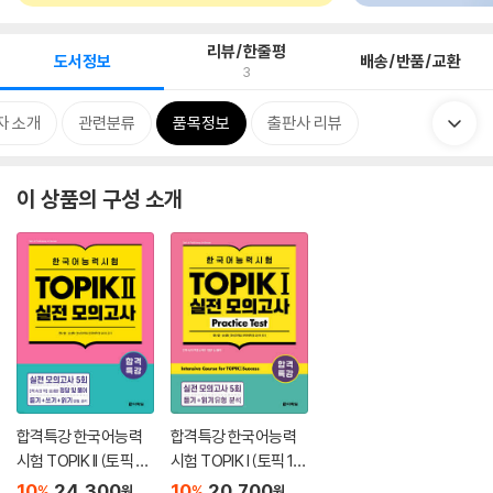
리뷰/한줄평
도서정보
배송/반품/교환
3
자 소개
관련분류
품목정보
출판사 리뷰
이 상품의 구성 소개
합격특강 한국어능력
합격특강 한국어능력
시험 TOPIK II (토픽 2)
시험 TOPIK I (토픽 1)
실전 모의고사
실전 모의고사 Practic
10
24,300
10
20,700
%
%
원
원