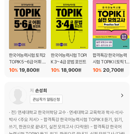
OMR 답안지
『합격특강 한국어능력시험 TOPIK I (토픽 1) 실전 모의고사 Practice Te
st』
머리말
이 책의 특징
TOPIK I 시험 안내
한국어능력시험 토픽2
한국어능력시험 TOPI
합격특강 한국어능력
PART 1 듣기·읽기 시험 분석
TOPIK 5~6급 어휘 포
K 3~4급 문법 포인트
시험 TOPIK I (토픽 1)
인트
실전 모의고사 Practic
10
19,800
10
18,900
10
20,700
%
%
%
원
원
원
듣기 시험 준비
e Test
읽기 시험 준비
저
손성희
PART 2 실전 모의고사
관심작가 알림신청
제1회 실전 모의고사
· 전) 연세대학교 한국어학당 교수 · 연세대학교 교육학과 학사·석사·
제2회 실전 모의고사
박사 <주요 저서> - 합격특강 한국어능력시험 TOPIK II 듣기, 읽기,
제3회 실전 모의고사
쓰기, 한권으로 끝내기, 실전 모의고사 (다락원) - 합격특강 한국어
제4회 실전 모의고사
능력시험 TOPIKⅠ 듣기, 읽기, 한권으로 끝내기, 실전 모의고사 (다락