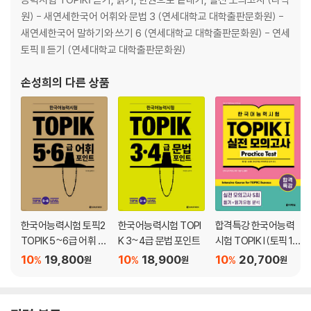
제5회 실전 모의고사
원) - 새연세한국어 어휘와 문법 3 (연세대학교 대학출판문화원) -
새연세한국어 말하기와 쓰기 6 (연세대학교 대학출판문화원) - 연세
[책 속의 책] 실전 모의고사 정답 및 풀이
토픽 II 듣기 (연세대학교 대학출판문화원)
제1회 실전 모의고사 정답 및 풀이
손성희
의 다른 상품
제2회 실전 모의고사 정답 및 풀이
제3회 실전 모의고사 정답 및 풀이
제4회 실전 모의고사 정답 및 풀이
제5회 실전 모의고사 정답 및 풀이
OMR 답안지
한국어능력시험 토픽2
한국어능력시험 TOPI
합격특강 한국어능력
TOPIK 5~6급 어휘 포
K 3~4급 문법 포인트
시험 TOPIK I (토픽 1)
인트
실전 모의고사 Practic
10
19,800
10
18,900
10
20,700
%
%
%
원
원
원
e Test