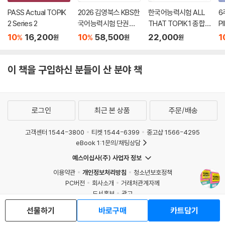
PASS Actual TOPIK
2026 김영북스 KBS한
한국어능력시험 ALL
6
2 Series 2
국어능력시험 단권끝
THAT TOPIK 1 종합
PI
장 + 2026 [상반기 공
서
10
16,200
10
58,500
22,000
1
%
%
원
원
원
식기출] KBS한국어능
력시험 공식기출문제
집 제91, 90, 89회+모
이 책을 구입하신 분들이 산 분야 책
의고사 2회+무료특강
세트
로그인
최근 본 상품
주문/배송
고객센터 1544-3800
티켓 1544-6399
중고샵 1566-4295
eBook 1:1문의/채팅상담
예스이십사(주) 사업자 정보
이용약관
개인정보처리방침
청소년보호정책
PC버전
회사소개
거래처관계자께
도서홍보
광고
Copyright © YES24 Corp. All Rights Reserved.
선물하기
바로구매
카트담기
MATOM15