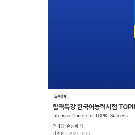
소득공제
합격특강 한국어능력시험 TOPIK I
Intensive Course for TOPIK I Success
전나영
손성희
저
다락원
2024.10.10.