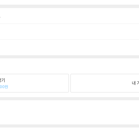
.
팔기
내 
300원