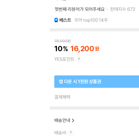
첫번째 리뷰어가 되어주세요
판매지수
672
베스트
국어 top100 14주
18,000
원
10
16,200
YES포인트
앱 다운 시 1천원 상품권
결제혜택
배송안내
배송비