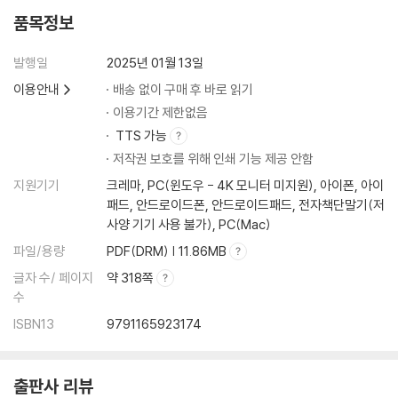
4 보조 라이브러리
품목정보
_4.1 Tokenizers 라이브러리
발행일
2025년 01월 13일
__4.1.1 Tokenizer 학습
이용안내
배송 없이 구매 후 바로 읽기
__4.1.2 모델 초기화 후 학습
_4.2 Evaluate 라이브러리
이용기간 제한없음
__4.2.1 Evaluate 평가
TTS 가능
__4.2.2 커스텀 메트릭 만들기
저작권 보호를 위해 인쇄 기능 제공 안함
__4.2.3 Trainer 적용
지원기기
크레마, PC(윈도우 - 4K 모니터 미지원), 아이폰, 아이
패드, 안드로이드폰, 안드로이드패드, 전자책단말기(저
5 언어 모델 구조 및 학습
사양 기기 사용 불가), PC(Mac)
파일/용량
PDF(DRM) | 11.86MB
_5.1 트랜스포머 모델
글자 수/ 페이지
약 318쪽
_5.2 인코더 기반 모델
수
__5.2.1 기본 구조
ISBN13
9791165923174
__5.2.2 Sequence Classification
__5.2.3 Multiple Choice
__5.2.4 Token Classification
출판사 리뷰
__5.2.5 Question Answering