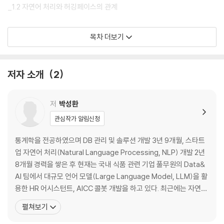
_1.2 자연어 처리와 허깅페이스의 관계
2 환경 구축
목차 더보기
_2.1 구글 코랩 환경 구축
__2.1.1 계정 생성
저자 소개
2
__2.1.2 새 노트북 만들기
__2.1.3 코드 실행
__2.1.4 파일 저장
저
박성환
__2.1.5 깃 코드 열기
관심작가 알림신청
_2.2 구글 드라이브 마운트
통계학을 전공하였으며 DB 관리 및 솔루션 개발 3년 9개월, 스타트
3 허깅페이스 주요 라이브러리
업 자연어 처리(Natural Language Processing, NLP) 개발 2년
8개월 경력을 쌓은 후 현재는 국내 식품 관련 기업 풀무원의 Data&
_3.1 Datasets 라이브러리
AI 팀에서 대규모 언어 모델(Large Language Model, LLM)을 활
__3.1.1 Datasets 설치
용한 HR 어시스턴트, AICC 콜봇 개발을 하고 있다. 최근에는 자연어
__3.1.2 Datasets 실습
처리 관련 모델과 LLM에 관해 주로 공부 중이며 항상 아는 지식을 공
펼쳐보기
_3.2 Transformers 라이브러리
유하고 모르는 지식은 배우려는 자세로 임하고 있다. 現) 풀무원 Dat
__3.2.1 Transformers 설치