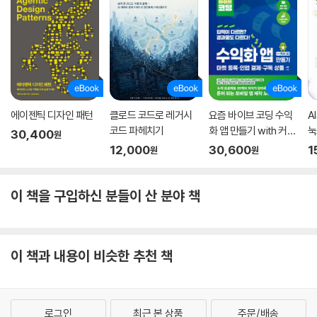
에이젠틱 디자인 패턴
클로드 코드로 레거시
요즘 바이브 코딩 수익
A
코드 파헤치기
화 앱 만들기 with 커서
눅
30,400
원
AI 마켓 등록·인앱 결제·
블
12,000
30,600
1
원
원
구독 상품
이 책을 구입하신 분들이 산 분야 책
이 책과 내용이 비슷한 추천 책
로그인
최근 본 상품
주문/배송