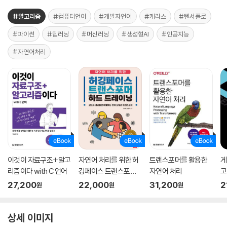
#알고리즘
#컴퓨터언어
#개발자언어
#케라스
#텐서플로
#파이썬
#딥러닝
#머신러닝
#생성형AI
#인공지능
#자연어처리
이것이 자료구조+알고
자연어 처리를 위한 허
트랜스포머를 활용한
게
리즘이다 with C 언어
깅페이스 트랜스포머
자연어 처리
고
하드 트레이닝
27,200
22,000
31,200
2
원
원
원
상세 이미지