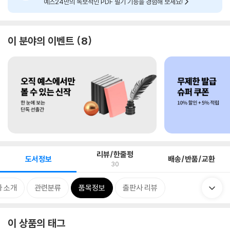
예스24만의 독보적인 PDF 필기 기능을 경험해 보세요!
이 분야의 이벤트
8
리뷰/한줄평
도서정보
배송/반품/교환
30
 소개
관련분류
품목정보
출판사 리뷰
이 상품의 태그