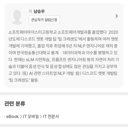
a&AI 팀 NLP 개발. 前) AI 관련 스타트업 NLP 개
__3.2.2 Tokenizer
저
남승우
__3.2.3 DataCollator
__3.2.4 Model
관심작가 알림신청
__3.2.5 AutoClass
소프트웨어마이스터고등학교 소프트웨어개발과를 졸업했다. 2020
__3.2.6 Trainer, TrainingArguments
년도에 디스코드 챗봇 개발 팀 ‘팀 크레센도’에서 활동하며 여러 챗봇
__3.2.7 Pipeline
개발에 기여했고, 졸업 직후 취업해 5년 차 NLP 엔지니어로 재직 중
_3.3 미세조정
이며 한국방송통신대학교 통계ㆍ데이터과학과 이수를 병행하고 있
__3.3.1 토크나이저와 모델 준비
다. 현재는 sLM 사전학습, 프롬프트 엔지니어링 등의 자연어 처리 기
__3.3.2 데이터 준비 및 전처리
술과 더불어 음성 인식 및 음성 합성에도 많은 관심을 가지고 공부하
__3.3.3 학습 파라미터 선정
고 있다. 現) AI 관련 스타트업 NLP 개발. 前) 디스코드 챗봇 개발팀
__3.3.4 학습 진행
‘팀 크레센도’ 활동.
__3.3.5 성능 평가
__3.3.6 모델 저장
_3.4 허깅페이스 허브 등록
__3.4.1 push_to_hub()
관련 분류
__3.4.2 CLI
__3.4.3 huggingface-hub
eBook
IT 모바일
IT 전문서