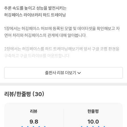
_5.3 디코더 기반 모델
추론 속도를 높이고 성능을 발전시키는
__5.3.1 기본 구조
허깅페이스 라이브러리 하드 트레이닝
__5.3.2 Causal LM
__5.3.3 Question Answering
1장에서는 허깅페이스 허브에 등록된 모델 및 데이터셋을 확인해보고 자
__5.3.4 Sequence Classification
연어 처리와 허깅페이스의 관계에 대해 알아봅니다.
_5.4 인코더-디코더 기반 모델
__5.4.1 기본 구조
2장에서는 허깅페이스를 하드 트레이닝해보기에 앞서 구글 코랩 환경을
__5.4.2 Conditional Generation
구축하고 구글 드라이브를 마운트합니다.
__5.4.3 Sequence Classification
__5.4.4 Question Answering
3장에서는 Datasets 라이브러리와 Transformers 라이브러리를 활용
출판사 리뷰 더보기
하여 토크나이저 및 모델 준비, KLUE 데이터셋 전처리, 학습 파라미터 선
6 모델 활용
정 및 학습 진행과 성능 평가를 실습해봅니다.
_6.1 모델 미세조정
리뷰/한줄평
30
4장에서는 사전학습 단계부터 직접 진행해야 하는 경우를 대비하여 Tok
__6.1.1 인코더 - Sequence Classification
enizers 라이브러리에 대해 살펴봅니다. 그리고 정확도, f1 스코어, 정밀
__6.1.2 디코더 - Causal LM
도, 재현율을 기준으로 모델을 평가하는 Evaluate 라이브러리에 대해 알
리뷰
한줄평
__6.1.3 인코더-디코더 - Conditional Generation
아봅니다.
__6.1.4 언어 모델 문장 생성
9.8
10.0
_6.2 모델 서빙