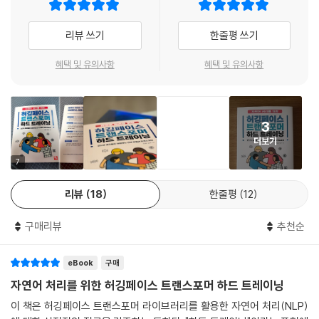
5장에서는 트랜스포머 모델, 인코더 기반 모델, 디코더 기반 모델, 인코
더-디코더 기반 모델의 기본 구조를 살펴보고 문장 분류, 다중 선택, 토큰
7 모델 경량화
리뷰 쓰기
한줄평 쓰기
분류, 질의 응답, 조건부 생성, 인과적 언어 모델(Causal LM) 태스크의 코
드와 결과를 확인해봅니다.
혜택 및 유의사항
혜택 및 유의사항
_7.1 모델 경량화 개요
_7.2 PEFT
6장에서는 모델 구조별 대표 태스크에 대해 미세조정(파인튜닝, fine-tu
_7.3 양자화
ning)을 진행합니다. 확률적 특징의 이해를 돕는 수식과 꼭 필요한 메서드
_7.4 QLoRA 미세조정
3
의 파라미터까지 함께 살펴볼 수 있습니다.
더보기
8 TRL
7장에서는 PEFT, 양자화, QLoRA 미세조정과 같이 모델의 메모리 사용
7
량은 줄이고 추론 속도는 높이는 경량화 기법에 대해 알아봅니다.
_8.1 TRL 라이브러리 개요
리뷰
18
한줄평
12
_8.2 RLHF
8장에서는 RLHF, SFT, PPO, DPO, KTO, CPO, ORPO, Best-of-N 샘
_8.3 보상 모델 트레이닝
구매리뷰
추천순
플링, 보상 모델 트레이닝 등 정렬 조정에 해당하는 최신 방법론과 이를 강
_8.4 SFT
화학습을 위한 트랜스포머(TRL)를 통해 활용하는 방식에 대해 알아봅니
_8.5 PPO
eBook
구매
다.
_8.6 Best-of-N 샘플링
자연어 처리를 위한 허깅페이스 트랜스포머 하드 트레이닝
_8.7 DPO
이 책이 필요한 독자
이 책은 허깅페이스 트랜스포머 라이브러리를 활용한 자연어 처리(NLP)
_8.8 KTO