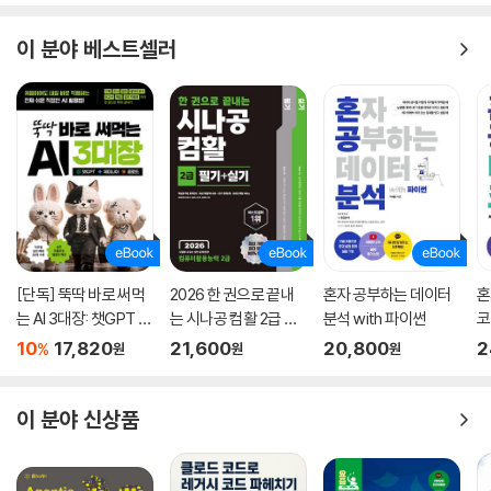
이 분야 베스트셀러
[단독] 뚝딱 바로 써먹
2026 한 권으로 끝내
혼자 공부하는 데이터
혼
는 AI 3대장: 챗GPT ·
는 시나공 컴활 2급 필
분석 with 파이썬
코
제미나이 · 클로드
기+실기
10
17,820
21,600
20,800
2
%
원
원
원
이 분야 신상품