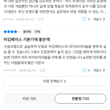
에 대한 실전적인 접근을 강조하는 듯하다. "하드 트레이닝"이라는 표현에
_8.9 CPO
- 자연어 처리 분야에서의 인공지능에 대해 알고 싶은 분
서 기본 개념뿐만 아니라 실제 모델 학습과 최적화까지 깊이 다룰 것으로
_8.10 ORPO
- 언어 모델을 처음 접하는 대학생 또는 대학원생
기대된다. 최신 트렌드를 따르면서도 실무에서 바로 적용할 수 있는 기술
- 허깅페이스 코드를 실습해보고 싶은 자연어 처리 초보자
을 익히기에 적합할 듯하다. 특히, 트랜스포머 모델을 직접 다뤄보고 싶은
j****s
2025.02.02.
신고
3
댓글
0
개발자나 데이터 사
- 언어 모델의 구조와 다양한 태스크를 샅샅이 살펴보고 싶은 분
- 허깅페이스에 대한 이해도는 있지만, 직접 부딪혀가며 코드로 기술을 레
종이책
구매
벨업하고 싶은 분
허깅페이스 기본기에 좋은책
- 경량화 기법과 강화학습을 위한 트랜스포머에 대해 궁금한 분
구글코랩으로 실습하여 무료로 허깅페이스의 라이브러리들을 편하게 실
습 할 수 있습니다.그래서 진입장벽이 높지 않고 그만큼 편하게 따라가다
보면 자연어 처리 라이브러리들을 이해 할 수 있었습니다.ai관련 직무를 꿈
꾸는 사람들에게 좋은 기본서
r*****0
2025.02.10.
신고
3
댓글
0
리뷰 전체보기
리뷰
18
한줄평
12