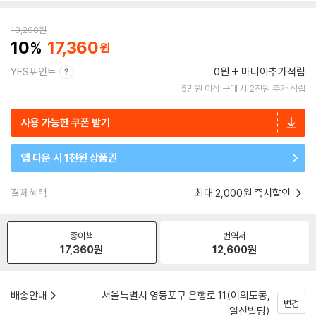
19,290
원
10
17,360
YES포인트
0원
마니아추가적립
5만원 이상 구매 시 2천원 추가 적립
사용 가능한 쿠폰 받기
앱 다운 시 1천원 상품권
결제혜택
최대 2,000원 즉시할인
종이책
번역서
17,360
원
12,600
원
배송안내
서울특별시 영등포구 은행로 11(여의도동,
변경
일신빌딩)