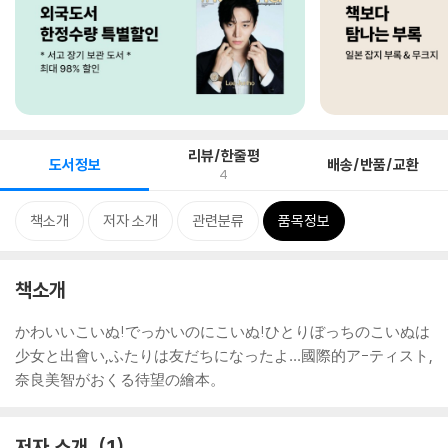
리뷰/한줄평
도서정보
배송/반품/교환
4
책소개
저자 소개
관련분류
품목정보
책소개
かわいいこいぬ!でっかいのにこいぬ!ひとりぼっちのこいぬは
少女と出會い,ふたりは友だちになったよ…國際的ア-ティスト,
奈良美智がおくる待望の繪本。
저자 소개
1