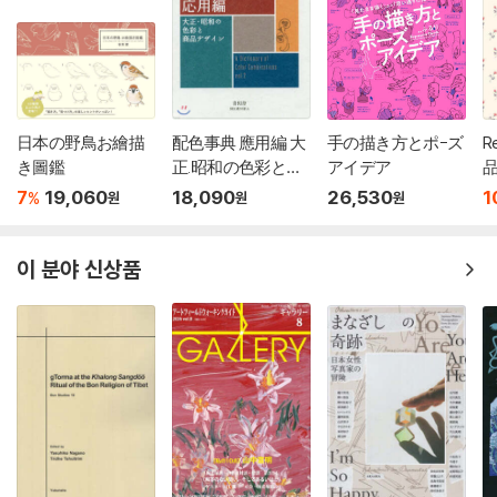
日本の野鳥お繪描
配色事典 應用編 大
手の描き方とポ-ズ
R
き圖鑑
正.昭和の色彩と商
アイデア
品
7
19,060
18,090
26,530
1
%
원
원
원
이 분야 신상품