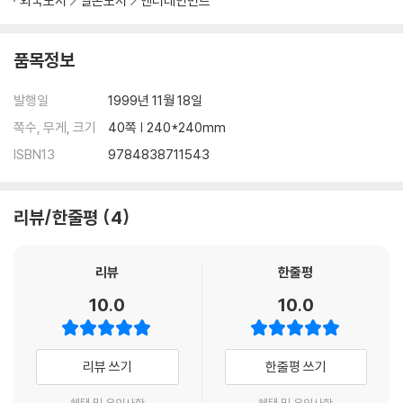
외국도서
일본도서
엔터테인먼트
품목정보
발행일
1999년 11월 18일
쪽수, 무게, 크기
40쪽 | 240*240mm
ISBN13
9784838711543
리뷰/한줄평
4
리뷰
한줄평
10.0
10.0
리뷰 쓰기
한줄평 쓰기