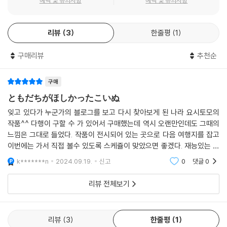
혜택 및 유의사항
혜택 및 유의사항
리뷰
3
한줄평
1
구매리뷰
추천순
구매
ともだちがほしかったこいぬ
잊고 있다가 누군가의 블로그를 보고 다시 찾아보게 된 나라 요시토모의
작품^^ 다행이 구할 수 가 있어서 구매했는데 역시 오랜만인데도 그때의
느낌은 그대로 들었다. 작품이 전시되어 있는 곳으로 다음 여행지를 잡고
이번에는 가서 직접 볼수 있도록 스케쥴이 맞았으면 좋겠다. 재능있는 사
람들은 언제나 그렇듯 부럽다^^
k*******n
2024.09.19.
신고
0
댓글
0
리뷰 전체보기
리뷰
3
한줄평
1