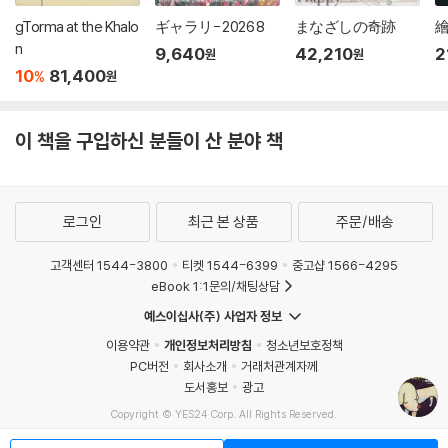
gTorma at the Khalo
ギャラリ- 2026 8
まなざしの奇跡
n
9,640
42,210
2
원
원
10
81,400
%
원
이 책을 구입하신 분들이 산 분야 책
로그인
최근 본 상품
주문/배송
고객센터 1544-3800
티켓 1544-6399
중고샵 1566-4295
eBook 1:1문의/채팅상담
예스이십사(주) 사업자 정보
이용약관
개인정보처리방침
청소년보호정책
PC버전
회사소개
거래처관계자께
도서홍보
광고
Copyright © YES24 Corp. All Rights Reserved.
MATOM11