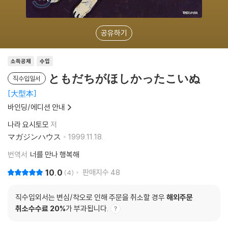
공유하기
소득공제
수입
ともだちがほしかったこいぬ
직수입일서
大型本
바인딩/에디션 안내
나라 요시토모
저
マガジンハウス
1999.11.18.
번역서
너를 만나 행복해
10.0
판매지수
48
4
직수입외서는 변심/착오로 인해 주문을 취소할 경우
해외주문
취소수수료 20%
가 부과됩니다.