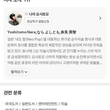
저
나라 요시토모
관심작가 알림신청
Yoshitomo Nara,なら よしとも,奈良 美智
일본 '네오 팝(Neo Pop)'을 대표하는 화가로 순수미술 형식과 대중
문화의 정서를 결합한 특유의 복합적인 양상을 보이며 커다란 주목을
받고 있다. 동시에 그는 미술시장에서도 큰 인기를 누리는 스타 작가
로 급성장하였다. 요시토모 나라의 작품에는 항상 순진해 보이면서도
악동 같은 표정의 어린 아이와 강아지나 고양이처럼 귀여운 동물들이
등장한다. 그 악동의 표정에서 그는 우리 내면에 감춰진 두려움과 고
펼쳐보기
독감, 반항심, 잔인함 등의 감정을 미묘하게 포착해내고 있다. 1959
년 아오모리현에서 태어나 1987년 아이치현립 예술대학원을 졸업
했고, 1988년부터 1993년까지 독일의 뒤
관련 분류
외국도서
일본도서
엔터테인먼트
미술