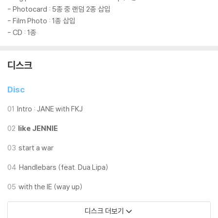
랙들로 구성되어 있으며, 피처링 아티스트가 포함되지 않은 버전입니다.
- Photocard : 5종 중 랜덤 2종 삽입
- Film Photo : 1종 삽입
The 1st Studio Album
- CD : 1종
Album packaging contains JENNIE Only Audio, Never-Before-
Seen Photos, & Premium Inclusions.
디스크
JENNIE Only Audio version contains all vocals performed by JE
Disc
NNIE. It does not include any featured artists.
01
Intro : JANE with FKJ
02
like JENNIE
03
start a war
04
Handlebars (feat. Dua Lipa)
05
with the IE (way up)
디스크 더보기