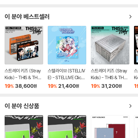
이 분야 베스트셀러
스트레이 키즈 (Stray
스텔라이브 (STELLIV
스트레이 키즈 (Stray
스
Kids) - THIS & THAT
E) - STELLIVE Cliche
Kids) - THIS & THAT
K
[2종 SET]
1st EP 「Colorful Stro
[TRUCK VER.]
[
19
38,600
19
21,400
19
31,200
1
%
%
%
원
원
원
kes」 - CD Ver.
이 분야 신상품