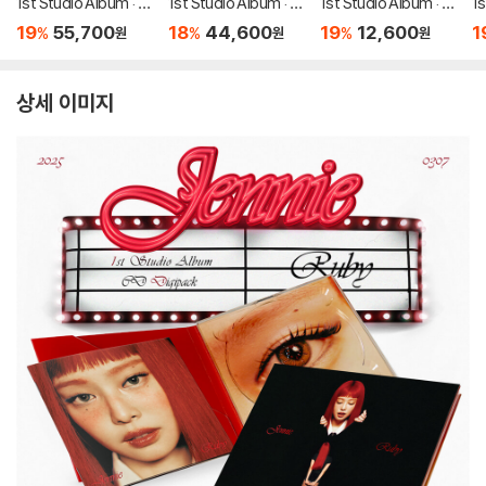
1st Studio Album : R
1st Studio Album : R
1st Studio Album : R
1s
uby (Unsigned) [레
uby [2종 SET]
uby [CD Digipack]
u
19
55,700
18
44,600
19
12,600
1
%
%
%
원
원
원
드 컬러 LP]
발
상세 이미지