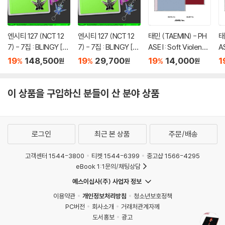
엔시티 127 (NCT 12
엔시티 127 (NCT 12
태민 (TAEMIN) - PH
태
7) - 7집 : BLINGY [JE
7) - 7집 : BLINGY [JE
ASE I : Soft Violence
AS
T Keychain Ver.](스
T Keychain Ver.](스
[JEWEL Ver.][2종 중
[
19
148,500
19
29,700
19
14,000
1
%
%
%
원
원
원
마트앨범) [5종 SET]
마트앨범) [5종 중 1종
1종 랜덤발송]
T
랜덤발송]
이 상품을 구입하신 분들이 산 분야 상품
로그인
최근 본 상품
주문/배송
고객센터 1544-3800
티켓 1544-6399
중고샵 1566-4295
eBook 1:1문의/채팅상담
예스이십사(주) 사업자 정보
이용약관
개인정보처리방침
청소년보호정책
PC버전
회사소개
거래처관계자께
도서홍보
광고