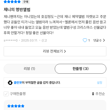
구매
제니의 명반앨범
제니팬까지는 아니었는데 호감정도~근데 제니 예약앨범 자켓보고 주문
했다 공들인 티가 나는 앨범이라 느껴져서~멜론에서 먼저 풀린 음반 듣고
너무 좋아 내내 들었고 오늘 음반 받았는데 앨범구성 크리스마스 선물같다
후회 안할거다! 정말 좋은 선물이다!
s******0
2025.03.11.
신고
1
댓글
0
리뷰 전체보기
리뷰
1
한줄평
3
클린봇
이 부적절한 글을 감지 중입니다.
설정
구매한줄평
추천순