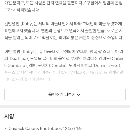
대일 뿐이고, 모든 사람은 단지 연극을 할뿐이다.)’ 구절에서 앨범의 콘셉
트가 시작되었습니다.
앨범명인 [Ruby]는 제니의 미들네임에서 따와 그녀만의 색을 뚜렷하게
표현하고자 했습니다. 앨범의 콘셉트가 연극에서 출발한 만큼, 새로운 시
작을 알리는 의미로 각 막을 여는 의미의 붉은 커튼이 상징으로 쓰입니다.
이번 앨범 [Ruby]는 총 15곡으로 구성되어 있으며, 영국 팝 스타 두아 리
파(Dua Lipa), 도널드 글로버의 음악적 부캐인 차일디쉬 감비노(Childis
h Gambino), 래퍼 도이치(Doechii), 도미닉 파이크(Dominic Fike),
프랑스 뮤지션 FKJ, 싱어송라이터 칼리 우치스(Kali Uchis) 등 세계적인
아티스트와 협업하였습니다.
음반소개 더보기
The 1st Studio Album
앨범 패키지에는 JENNIE Only Audio, 미공개 사진, 그리고 프리미엄 구
성품이 포함되어 있습니다.
사양
JENNIE Only Audio 버전은 모든 보컬을 JENNIE가 단독으로 소화한 트
- Digipack Case & Photobook : 24p / 1종