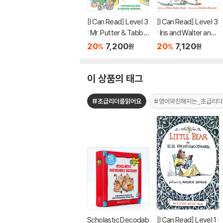
[I Can Read] Level 3
[I Can Read] Level 3
: Mr. Putter & Tabby
: Iris and Walter and t
Bake the Cake
he Field Trip
20
7,200
20
7,120
%
%
원
원
이 상품의 태그
#초급리더를읽어요
#영어와친해지는_초급리더
Scholastic Decodab
[I Can Read] Level 1 :