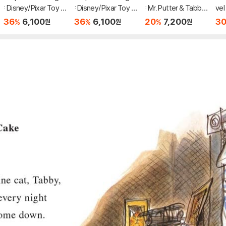
: Disney/Pixar Toy S
: Disney/Pixar Toy S
: Mr. Putter & Tabby
vel
tory 5 : Bonnie's Ne
tory 5 : Team Up!
Bake the Cake
dge
36
6,100
36
6,100
20
7,200
3
%
%
%
원
원
원
w Toy