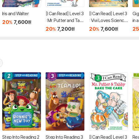
Iris and Walter
[I Can Read] Level 3
[I Can Read] Level 3
Gig
: Mr. Putter and Tab
: Vivi Loves Science
in 
20
7,600
%
원
by Walk the Dog
: Wind and Water
20
7,200
20
7,600
25
%
%
원
원
Step Into Reading 2
Step Into Reading 3
[I Can Read] Level 3
Re