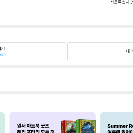
서울특별시 영
팔기
내 
00원