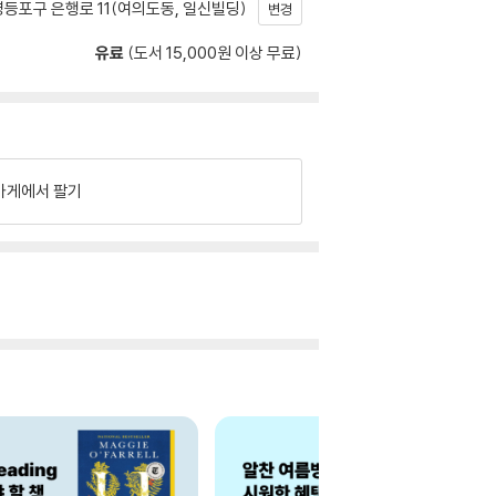
등포구 은행로 11(여의도동, 일신빌딩)
변경
유료
(도서 15,000원 이상 무료)
가게에서 팔기