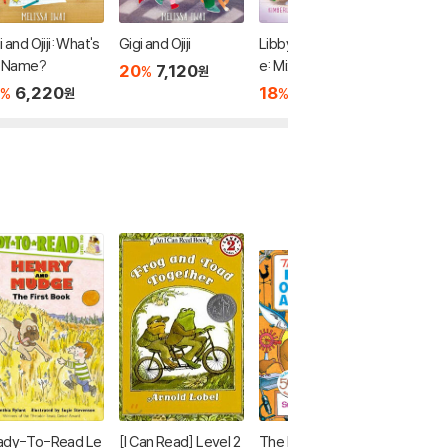
i and Ojiji: What's
Gigi and Ojiji
Libby Loves Scienc
Cece Lo
a Name?
e: Mix and Measure
e: Push 
20
7,120
%
원
6,220
18
8,770
20
7
%
%
%
원
원
ady-To-Read Le
[I Can Read] Level 2
The Berenstain Bea
[I Can R