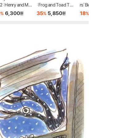
 2 : Henry and Mu
: Frog and Toad Tog
rs' Big Book of Scien
Mrs. Bri
 The First Book
ether
ce and Nature
0
6,300
35
5,850
18
23,430
20
6
%
%
%
%
원
원
원