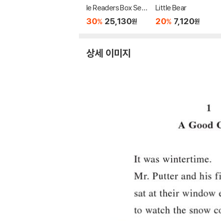
le Readers Box Set
Little Bear
Level A (StoryPlus
30
25,130
20
7,120
%
%
원
원
QR코드)
상세 이미지