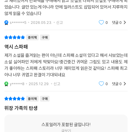
고 재미있어서 만화책을 구매해서 읽고 소설도 나와서 소설도 구매하게 되
었습니다. 글만 있는게 아니라 안에 일러스트도 삽입되어 있어서 지루하지
않게 읽을 수 있습니다
s******5
2026.05.23.
신고
0
댓글
0
종이책
구매
역시 스파패
제가 소설을 즐겨읽는 편이 아닌데 스파패 소설이 있다고 해서 사보았는데
소설 싫어파인 저에게 딱맞아요!중간중간 귀여운 그림도 있고 내용도 제
가 좋아하는 스파패 스토리라 너무 재미있게 읽은것 같아요! 스파패 최고
아냐 너무 귀엽고 완결이 기대되네요
y*****8
2025.12.29.
신고
0
댓글
0
종이책
구매
위장 가족의 탄생
스포일러가 포함된 글입니다!
글보기