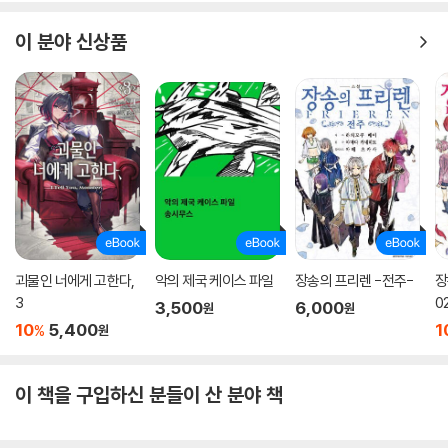
이 분야 신상품
괴물인 너에게 고한다,
악의 제국 케이스 파일
장송의 프리렌 -전주-
장
3
0
3,500
6,000
원
원
10
5,400
1
%
원
이 책을 구입하신 분들이 산 분야 책