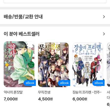
배송/반품/교환 안내
이 분야 베스트셀러
약사의 혼잣말
무직전생
장송의 프리렌 -전주-
사
다
7,000
4,500
6,000
원
원
원
6