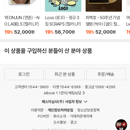
YEONJUN (연준) - N
Loco (로꼬) - 정규 3
최백호 - 50주년 기념
여
O LABELS [컬러 LP]
집 SCRAPS [컬러 LP]
앨범 〈박수〉 [골드 컬러
L
LP]
19
52,000
19
56,700
19
52,000
1
%
%
%
원
원
원
이 상품을 구입하신 분들이 산 분야 상품
로그인
최근 본 상품
주문/배송
고객센터 1544-3800
티켓 1544-6399
중고샵 1566-4295
eBook 1:1문의/채팅상담
예스이십사(주) 사업자 정보
이용약관
개인정보처리방침
청소년보호정책
PC버전
회사소개
거래처관계자께
도서홍보
광고
Copyright © YES24 Corp. All Rights Reserved.