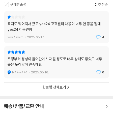
※ 디스크 외관 불량
구매한줄평
추천순
1) 열을 가하여 제작하는 바이닐 공정 특성상 디스크 표면이 미세하게 울
렁거리거나 휘어지는 경우가 있습니다.
재생이 불안정한 경우 스태빌라이저를 사용하시면 좀 더 안정적인 재생이
표지도 찢어져서 왔고 yes24 고객센터 대응이 너무 안 좋음 절대
가능합니다.
yes24 이용안함
2) 재생 음역의 왜곡을 최소화 하고 반복 재생시에도 최대한 일관되게 유
w******m
2025.05.17.
4
지되도록 디스크 센터 홀 구경이 작게 제작되는 경우가 있습니다. 턴테이
블 스핀들에 맞지 않는 경우에는 전용 제품 등을 이용하여 센터 홀을 조정
하시면 해결됩니다.
3) 디스크에 미세한 잔 흠집이 남아있거나 인쇄 면이 깨끗하지 않은 경우
포장부터 정성이 들어간게 느껴질 정도로 너무 상태도 좋았고 너무
가 있으며, 이는 상품의 불량이 아닙니다. 단, 재생에 이상이 있는 경우에는
좋은 노래많아 만족해요
불량으로 인한 반품/교환이 가능합니다
l*******4
2025.05.16.
0
※ 컬러 디스크
한줄평 전체보기
아래에 해당하는 경우는 불량이 아니므로 개봉 후 반품/교환이 불가합니
다.
1) 컬러 디스크는 웹 이미지와 실제 색상이 차이가 날 수 있습니다.
배송/반품/교환 안내
2) 컬러 디스크의 특성상 제작 공정시 앨범마다 색상 차이가 나는 경우도
있습니다.