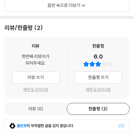
1) 제작/배송 과정에 따라 경미한 재킷 주름, 모서리 눌림, 갈라짐이 발생
음반 속으로 더보기
ROSE
할 수 있으며 속지(이너 슬리브)는 디스크와의 접촉으로 인해 갈라질 수
있습니다.
외관상 불량 확인되는 상품을 개봉 시엔 반품/교환 처리 불가합니다.
리뷰/한줄평
2
2) 디스크 라벨은 공정상 매끄럽게 부착되지 않을 수도 있으며 겉포장 비
닐은 품질보증대상이 아닙니다.
3) 일본 제작 LP는 대부분 겉비닐이 밀봉되어 있지 않습니다.
리뷰
한줄평
4) 디지털 다운로드 코드는 본사에서 공지 없이 증정 종료될 수 있습니다.
6.0
첫번째 리뷰어가
되어주세요.
※ 재생 불량
1) 침압 조절 기능이 없는 턴테이블을 사용하시는 경우, (주로 올인원 형태
리뷰 쓰기
한줄평 쓰기
모델) 다이내믹 사운드의 편차가 큰 트랙을 재생할 때 이상 현상이 발생할
수 있습니다.
혜택 및 유의사항
혜택 및 유의사항
기기 문제로 인해 발생하는 재생 불량 현상에 대해서는 반품/교환이 불가
하니 침압 조절이 가능한 기기에서 재생하실 것을 권유 드립니다.
리뷰
0
한줄평
2
2) 디스크는 정전기와 먼지로 인해 재생이 원활하지 않은 경우가 있습니
다. 전용 제품으로 이를 제거하면 대부분 해결됩니다.
3) 바늘에 먼지가 쌓이는 경우에도 재생이 원활하지 않을 수 있습니다.
클린봇
이 부적절한 글을 감지 중입니다.
설정