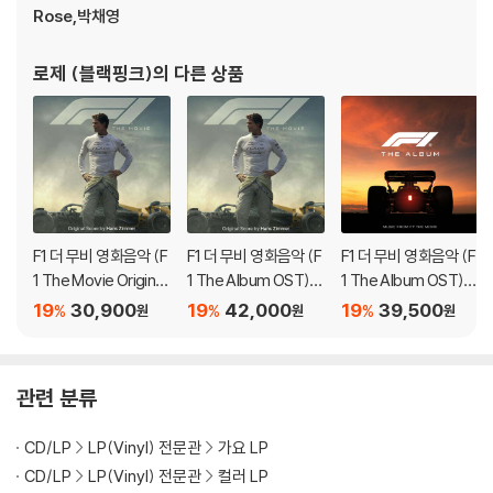
Rose,박채영
- written by. ROSE, Amy Allen, Christopher Brody Brown, Roge
t Chahayed, Omer Fedi, Philip Lawrence, Bruno Mars, Theron T
homas, Henry Walter, Michael Chapman, Nicholas Chinn
로제 (블랙핑크)
의 다른 상품
- produced by. Bruno Mars, Cirkut, Omer Fedi, Roget Chahaye
d
7. gameboy
- written by. ROSE, Amy Allen, Rob Bisel, Raul Cubina, Gregory
Aldae Hein, Dougie F. Mark Williams
- produced by. Ojivolta, Rob Bisel
F1 더 무비 영화음악 (F
F1 더 무비 영화음악 (F
F1 더 무비 영화음악 (F
1 The Movie Original
1 The Album OST)
1 The Album OST)
Score Album Music
[Cinematic Edition]
[골드 컬러 LP]
8. stay a little longer
19
30,900
19
42,000
19
39,500
%
%
%
원
원
원
by Hans Zimmer)
- written by. ROSE, Sarah Aarons, Andrew Wells
- produced by. Andrew Wells
관련 분류
9. not the same
- written by. ROSE, Amy Allen, Rob Bisel, Raul Cubina, Dougie
CD/LP
LP(Vinyl) 전문관
가요 LP
F. Mark Williams
CD/LP
LP(Vinyl) 전문관
컬러 LP
- produced by. Ojivolta, Rob Bisel