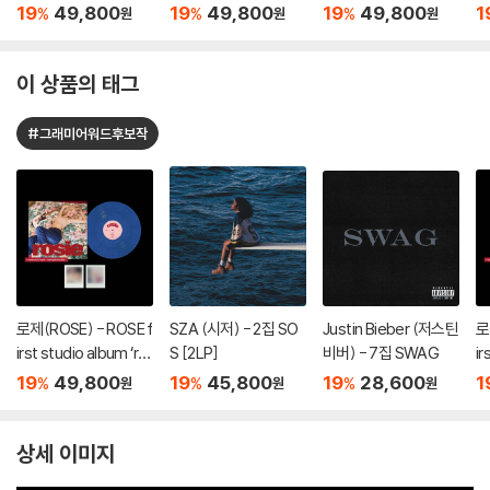
sie’ vinyl (vampireho
sie’ vinyl (vampireho
sie’ vinyl (vampireho
si
19
49,800
19
49,800
19
49,800
1
%
%
%
원
원
원
llie edition red) [레드
llie edition clear) [클
llie edition blue) [블
크
컬러 LP]
리어 컬러 LP]
루 컬러 LP]
이 상품의 태그
#그래미어워드후보작
로제(ROSE) - ROSE f
SZA (시저) - 2집 SO
Justin Bieber (저스틴
로
irst studio album ‘ro
S [2LP]
비버) - 7집 SWAG
ir
sie’ vinyl (vampireho
si
19
49,800
19
45,800
19
28,600
1
%
%
%
원
원
원
llie edition blue) [블
ll
루 컬러 LP]
컬
상세 이미지