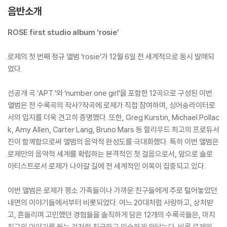
음반소개
ROSE first studio album ‘rosie’
로제의 첫 번째 정규 앨범 ‘rosie’가 12월 6일 전 세계적으로 동시 발매되
었다.
선공개 곡 ‘APT.’와 ‘number one girl’을 포함한 12곡으로 구성된 이번
앨범은 전 수록곡의 작사?작곡에 로제가 직접 참여하며, 싱어송라이터로
서의 입지를 더욱 견고히 증명했다. 또한, Greg Kurstin, Michael Pollac
k, Amy Allen, Carter Lang, Bruno Mars 등 할리우드 최고의 프로듀서
진이 함께함으로써 앨범의 음악적 완성도를 극대화했다. 특히 이번 앨범은
로제만의 음악적 세계를 확립하는 본격적인 첫 걸음으로서, 앞으로 솔로
아티스트로서 로제가 나아갈 길에 전 세계적인 이목이 집중되고 있다.
이번 앨범은 로제가 평소 가족들이나 가까운 친구들에게 주로 털어놓았던
내면의 이야기들에서부터 비롯되었다. 여느 20대처럼 사랑하고, 상처받
고, 흔들리며 고민했던 경험들을 솔직하게 담은 12개의 수록곡들은, 마치
친구의 이야기를 듣는 것처럼 친근하고 익숙하게 와닿는다. 비록 로제의