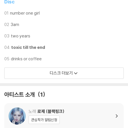
Disc
- produced by. Jake Weinberg
01
number one girl
3. two years
- written by. ROSE, Gregory Aldae Hein, Jordan K Johnson, Ste
02
3am
fan Johnson, Michael Pollack, Isaiah Tejada
03
two years
- produced by. The Monsters & Strangerz
04
toxic till the end
4. toxic till the end *title
- written by. ROSE, Evan Blair, Michael Pollack, Emily Warren Sc
05
drinks or coffee
hwartz
- produced by. Evan Blair
디스크 더보기
5. drinks or coffee
- written by. ROSE, Amy Allen, Omer Fedi, Carter Lang, Blake Sl
아티스트 소개
1
atkin, Dylan Wiggins
- produced by. Omer Fedi, Carter Lang, Dylan Wiggins, Blake Sl
노래
로제 (블랙핑크)
atkin
관심작가 알림신청
6. APT.