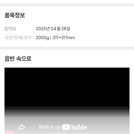
10. call it the end
품목정보
- written by. ROSE, Elof Loelv, Michael Pollack, Emily Warren Sc
hwartz, Griff Clawson
발매일
2025년 04월 28일
- produced by. Griff Clawson, Michael Pollack
시간/무게/크기
2000g | 311*311mm
11. too bad for us
- written by. ROSE, Jason Evigan, Wayne Hector, Gian Stone, F
음반 속으로
reddie Wexler, Ben Fielding, Dean Ussher
- produced by. Freddie Wexler
12. dance all night
- written by. ROSE, Greg Kurstin, Maureen ‘Mozella’ McDonald
- produced by. Greg Kurstin
LP 구매시 참고 사항 안내드립니다.
※ 재킷/구성품/포장 상태