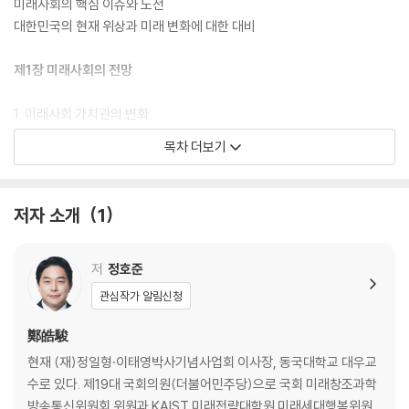
미래사회의 핵심 이슈와 도전
대한민국의 현재 위상과 미래 변화에 대한 대비
제1장 미래사회의 전망
1. 미래사회 가치관의 변화
현대 사회의 가치와 미래사회의 가치 차이
목차 더보기
세계화와 다문화주의의 영향
지속가능성과 사회적 책임
2. 기술 발전과 사회 구조의 변화
저자 소개
1
제4차 산업혁명의 영향과 상상의 미래
디지털화와 사회 관계망
기술의 발전과 일상생활의 변화
저
정호준
3. 인구 구조와 노동시장의 변화
관심작가 알림신청
고령화 사회와 그 영향
노동시장의 변화와 미래의 직업
鄭皓駿
기술의 발전과 노동시장
현재 (재)정일형·이태영박사기념사업회 이사장, 동국대학교 대우교
4. 환경 문제와 지속 가능한 발전
수로 있다. 제19대 국회의원(더불어민주당)으로 국회 미래창조과학
기후 변화와 그 영향
방송통신위원회 위원과 KAIST 미래전략대학원 미래세대행복위원