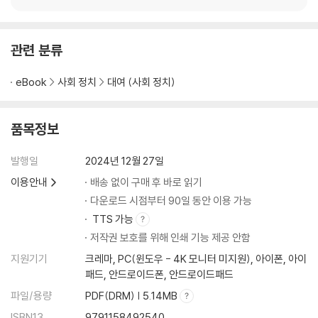
기후문제 해결을 위한 국제 협력
지속 가능한 국제 사회를 위한 노력
관련 분류
제3장 대한민국의 미래 변화 대응 전략
eBook
사회 정치
대여 (사회 정치)
1. 기술 혁신과 교육 개혁
대한민국의 기술 혁신 현황
품목정보
미래 기술 트렌드와 대한민국의 준비
교육의 개혁과 기술의 융합
발행일
2024년 12월 27일
2. 지속 가능한 경제 발전 전략
이용안내
배송 없이 구매 후 바로 읽기
대한민국의 경제 현황
다운로드 시점부터 90일 동안 이용 가능
지속 가능한 경제 발전의 중요성
녹색 경제와 환경 친화 전략
TTS 가능
3. 사회적 포용성 확대
저작권 보호를 위해 인쇄 기능 제공 안함
다양성 인정과 포용적 사회 구축
지원기기
크레마, PC(윈도우 - 4K 모니터 미지원), 아이폰, 아이
노동 시장의 포용성 확대
패드, 안드로이드폰, 안드로이드패드
사회적 약자 보호와 지원 방안
파일/용량
PDF(DRM) | 5.14MB
4. 국제 협력과 대외 정책
ISBN13
9791158492540