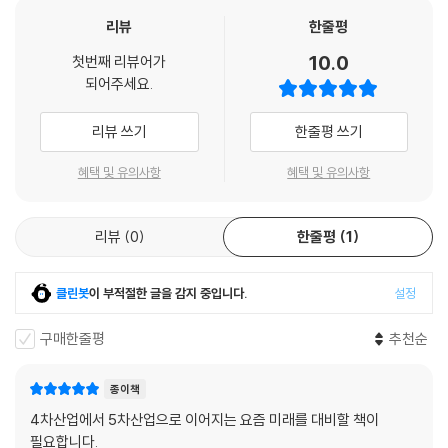
현행 교육 체계와 문제점
리뷰
한줄평
미래 세대의 교육 방향과 혁신
미래 사회를 전망한다는 것은 어떤 의미일까? 눈으로 보이는 변화의 모습
10.0
직업 교육과 평생 교육의 강화
첫번째 리뷰어가
을 짚어내는 데 그치지 않을 것이다. 현재를 분석하는 것과 마찬가지로, 미
되어주세요.
래 사회를 전망한다는 것은 사회 구조의 변화 속에서 공동체 인원들의 생
에필로그
각의 흐름, 욕망의 전환을 짚어내는 작업이기 때문이다. 하드웨어보다 소
리뷰 쓰기
한줄평 쓰기
미래를 예측하는 것보다 더 중요한 것은
프트웨어를 중점적으로 보아야 한다는 시각과 유사하다. 즉 미래사회를 전
우리가 원하는 미래를 만들어가는 것이다
망한다는 것은 가치관의 변화, 기술 발전과 사회 구조의 변화, 인구구조와
혜택 및 유의사항
혜택 및 유의사항
노동시장의 변화, 환경문제와 지속 가능한 발전의 모색으로 요약해볼 수
있다. 이것은 국가, 인종, 지역 등의 구분과 관계없이, 글로벌 시대에 지구
리뷰
0
한줄평
1
위에 사는 모든 구성원에게 적용되는 변화의 바람이기도 하다.
미래 사회의 가치관은 현대보다 더욱 다양성을 포용하고, 지속 가능하며,
클린봇
이 부적절한 글을 감지 중입니다.
설정
사회적 책임을 중시하는 방향으로 변화할 것이다. 세계화라는 가치가 현실
에서 공유됨에 따라 다문화의 영향으로 인해 전통적인 가치관이 쇠퇴하고
구매한줄평
추천순
개방적 가치관이 일상화될 것이며, 지속 가능성과 사회적 책임이 경제,사
회,문화 분야에서 핵심 가치로 자리 잡을 것이다.
종이책
4차산업에서 5차산업으로 이어지는 요즘 미래를 대비할 책이
4차 산업혁명으로 촉발된 기술발전이 극단적으로 심화되어 사회 구조와
필요합니다.