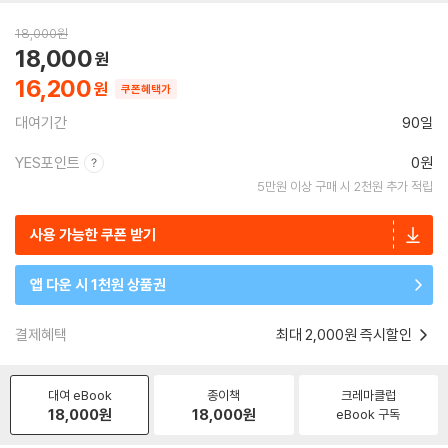
18,000
원
18,000
16,200
쿠폰혜택가
대여기간
90일
YES포인트
0원
5만원 이상 구매 시 2천원 추가 적립
사용 가능한 쿠폰 받기
앱 다운 시 1천원 상품권
결제혜택
최대 2,000원 즉시할인
대여 eBook
종이책
크레마클럽
18,000
원
18,000
원
eBook 구독