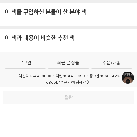
이 책을 구입하신 분들이 산 분야 책
한국, 또는 한국인이 다가올 미래에 해결해야 할 과제는 크게 4가지 주제
로 볼 수 있다. 즉 기술 혁신과 교육 개혁, 경제 발전 전략, 사회적 포용력 확
대, 대외 정책이다.
이 책과 내용이 비슷한 추천 책
대한민국은 기술 혁신을 통해 세계적인 산업경쟁력을 길러왔지만, 지속 가
능한 발전을 이루려면 교육 개혁이 뒷받침되어야 한다. 미래의 기술 변화
를 예측하고, 교육 개혁을 통해 변화에 대비해야 한다. 기술과 교육의 융합
로그인
최근 본 상품
주문/배송
은 미래 세대의 경쟁력을 높이는 핵심 요소가 될 것이다.
고객센터 1544-3800
티켓 1544-6399
중고샵 1566-4295
불평등을 해소하기 위한 정부의 재분배 기능은 그 자체가 초래하는 효율성
eBook 1:1문의/채팅상담
상실보다 더 큰 사회적 편익을 창출하고, 지속 가능한 경제 성장의 동력이
예스이십사(주) 사업자 정보
된다. 이를 확충하려면 복지와 사회 안전망 강화, 정부의 재분배 기능 강화,
절판
이용약관
개인정보처리방침
청소년보호정책
공정한 시장질서 확립이 긴급하다.
PC버전
회사소개
거래처관계자께
도서홍보
광고
사회적 포용성은 모든 시민이 사회의 일원으로서 존중받고 공정한 기회를
Copyright © YES24 Corp. All Rights Reserved.
누리는 것을 의미한다. 다양성을 인정하고 포용적인 사회를 이루기 위해서
MATOM7
는 무엇보다 노동시장의 포용성을 확대하는 동시에 사회적 약자를 적극적