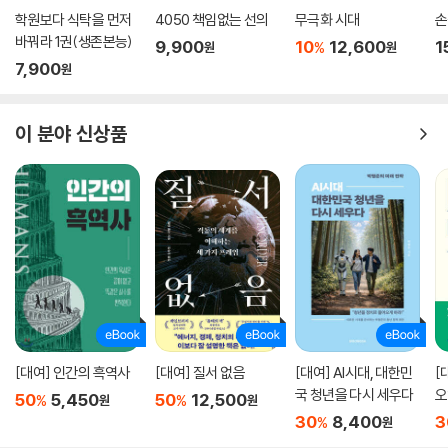
학원보다 식탁을 먼저
4050 책임없는 선의
무극화 시대
손
로봇과 인공지능으로 대표되는 디지털 기술의 급속한 발전은 경제 분야에
바꿔라 1권(생존본능)
9,900
10
12,600
1
%
원
원
서 새로운 기회를 제공하지만, 동시에 새로운 과제도 부여한다. 예컨대 디
7,900
원
지털 윤리 공유와 규제 장치 강화는 개인정보 보호와 공정한 데이터 관리
를 위해 더 중요해질 것이다.
이 분야 신상품
인공지능의 발전은 이미 노동시장에 큰 변화를 가져왔고, 앞으로 더 큰 영
향을 끼칠 것이다. 일부 일자리는 사라지거나 대체되고, 지금껏 본 적 없는
새로운 직업이 생겨날 것이다.
지구의 환경문제 앞에서는 전 세계가 하나로 엮인 공동운명체다. 선진국과
개발도상국이 함께 국가 간 격차를 줄이면서, 함께 지속 가능한 미래를 모
색해야 한다.
한국의 미래와 함께
우리 사회가 풀어야 할 핵심 주제들
[대여] 인간의 흑역사
[대여] 질서 없음
[대여] AI시대, 대한민
[
국 청년을 다시 세우다
오
글로벌 차원에서 미래에 해결해야 할 이슈와 그에 따른 대안을 모색했다면
50
5,450
50
12,500
%
%
원
원
30
8,400
3
이제 시선을 국내로 돌려 한국의 변화에 어떻게 대응해야 할지 진지하게
%
원
고민할 시간이다.