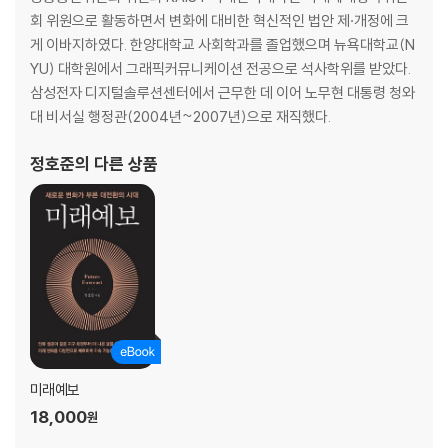
지속 가능한 발전
회 위원으로 활동하면서 변화에 대비한 혁신적인 법안 제·개정에 크
미래의 에너지 솔루션
게 이바지하였다. 한양대학교 사회학과를 졸업했으며 뉴욕대학교(N
YU) 대학원에서 그래픽커뮤니케이션 전공으로 석사학위를 받았다.
제2장 미래사회 핵심 이슈
삼성전자 디지털솔루션센터에서 근무한 데 이어 노무현 대통령 청와
대 비서실 행정관(2004년~2007년)으로 재직했다.
1. 기후 변화와 에너지 문제
기후 변화의 원인과 현황
정호준
의 다른 상품
기후 변화가 초래한 사회·경제적 영향
에너지 효율과 지속 가능한 에너지 자원
2. 디지털화와 정보 보호
디지털 환경의 급속한 확장
사이버 보안 위협과 그 영향
디지털 윤리와 개인정보보호
3. 인공지능과 미래의 일자리
인공지능의 발전과 그 영향
미래의 직업과 기술 교육
미래예보
인간과 기계의 협업
18,000
원
4. 세계화와 국제 협력
세계화의 현실과 그 의미