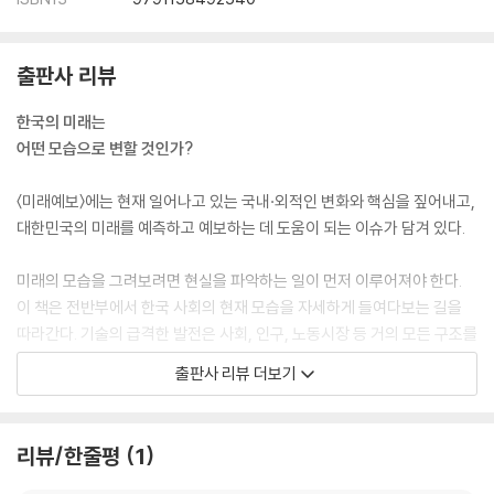
대한민국의 대외 정책 현황
국제 협력의 방향과 전략
글로벌 리더십 강화 전략
출판사 리뷰
제4장 미래를 위한 정책 제안
한국의 미래는
어떤 모습으로 변할 것인가?
1. 미래 발전을 위한 연구개발 지원
기술 변화 트렌드와 연구개발 전망
〈미래예보〉에는 현재 일어나고 있는 국내·외적인 변화와 핵심을 짚어내고,
정부의 기업 연구개발 촉진 전략
대한민국의 미래를 예측하고 예보하는 데 도움이 되는 이슈가 담겨 있다.
연구개발 인프라 및 투자 확대 전략
2. 사회 안전망 강화
미래의 모습을 그려보려면 현실을 파악하는 일이 먼저 이루어져야 한다.
대한민국 사회 안전망 현황과 과제
이 책은 전반부에서 한국 사회의 현재 모습을 자세하게 들여다보는 길을
사회적 약자보호를 위한 안전
따라간다. 기술의 급격한 발전은 사회, 인구, 노동시장 등 거의 모든 구조를
인구 절벽 위기에 대응하는 사회 안전망
바꾸어왔고 특히 사람들의 가치관을 변화시켰다. 최근에는 기후변화와 환
출판사 리뷰 더보기
3. 지역별 특화 전략 및 지원
경문제가 지구 생존의 문제로까지 심각해졌다. 한국 사회가 당면한 문제는
지역이 처한 현실과 과제
전 세계 다른 국가와 공유하는 것이기도 하다. 미래를 조금이라도 엿볼 수
지역경제 활성화 전략
있다면 해결책을 마련할 수 있을 것이다. 이 책에서 저자는 그런 시도를 하
리뷰/한줄평
1
지역 특화 산업 지원 방안
고 있다.
4. 미래 세대를 위한 교육 정책
미래예보의 의미와 가치