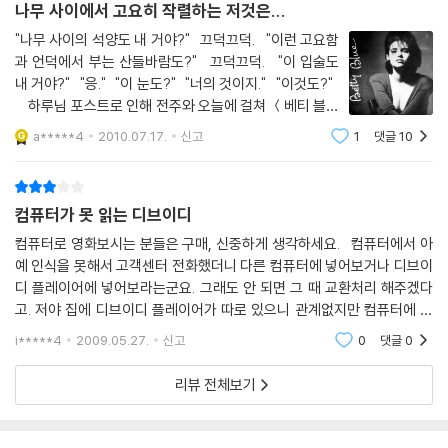
나무 사이에서 고요히 작렬하는 저것은...
"나무 사이의 석양도 내 거야?" 끄덕끄덕. "이런 고요함
과 언덕에서 부는 산들바람도?" 끄덕끄덕. "이 입술도
내 거야?" "응." "이 눈도?" "너의 것이지." "이것도?"
하루님 포스트로 인해 전주와 오늘에 걸쳐 ＜베티 블루
37.2＞를 DVD로 감상. 그냥 석양도 아니고, 나무 사이의
a*****4
2010.07.17.
신고
1
댓글
10
석양이라... 나무 사이로 바라보는 풍경은 이전의 풍경이
컴퓨터가 못 읽는 디브이디
컴퓨터로 영화보시는 분들은 구매, 신중하게 생각하세요. 컴퓨터에서 아
예 인식을 못해서 고객센터 전화했더니 다른 컴퓨터에 넣어보거나 디브이
디 플레이어에 넣어보라는군요. 그래도 안 되면 그 때 교환처리 해주겠다
고. 저야 집에 디브이디 플레이어가 따로 있으니 관계없지만 컴퓨터에 장
착된 디브이디 롬 이용해서 영화보실 분들은 인식 안 되는 게 있다는 거 유
i*****4
2009.05.27.
신고
0
댓글
0
념하고
리뷰 전체보기