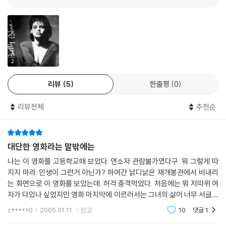
2
리뷰
5
한줄평
0
리뷰전체
추천순
대단한 영화라는 말밖에는
나는 이 영화를 고등학교때 보았다. 연소자 관람불가였다구. 뭐 그렇게 따
지지 마라. 인생이 그런거 아닌가? 하여간 낡디낡은 재개봉관에서 비내리
는 화면으로 이 영화를 보았는데. 허걱 충격먹었다. 처음에는 뭐 저따위 여
자가 다있나 싶었지만 영화 마지막에 이르러서는 그녀의 삶이 너무 서글퍼
저절로 눈물이 나왔다. 베티 블루는 그런 영화다. 눈물이 나오는. 그래서인
c*****0
2005.01.11.
신고
10
댓글
1
가? 그