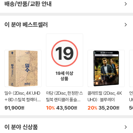
배송/반품/교환 안내
이 분야 베스트셀러
밀수 (2Disc, 4K UHD
야당 (2Disc, 한정판 스
콜래트럴 (2Disc, 4K
언
+ BD 스틸북 컬렉터스
틸북 렌티큘러 풀슬립
UHD) : 블루레이
U
에디션) : 블루레이
B) : 블루레이
정
91,900
10
43,500
20
35,200
5
%
%
원
원
원
이 분야 신상품