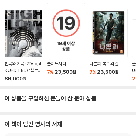
천국와 지옥 (2Disc, 4
블러드시티
나쁜피: 복수의 길
콜
K UHD + BD) : 블루레
U
7
23,500
7
23,500
%
%
원
원
이
86,000
2
원
이 상품을 구입하신 분들이 산 분야 상품
이 책이 담긴 명사의 서재