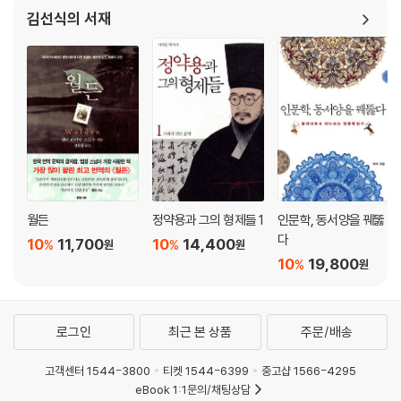
김선식의 서재
월든
정약용과 그의 형제들 1
인문학, 동서양을 꿰뚫
다
10
11,700
10
14,400
%
%
원
원
10
19,800
%
원
로그인
최근 본 상품
주문/배송
고객센터 1544-3800
티켓 1544-6399
중고샵 1566-4295
eBook 1:1문의/채팅상담