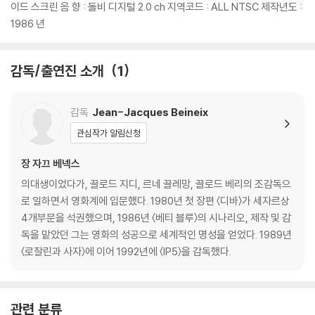
이드 스크린 음 향 : 돌비 디지털 2.0 ch 지역코드 : ALL NTSC 제작년도 :
5) 아웃케이스/구성품/포장 상태 불량에 의한 교환/반품 신청시 불량 확
1986 년
인을 위해 개봉 시의 동영상을 요청할 수 있으며, 동영상이 없는 경우 교
환/반품이 제한될 수 있습니다.
감독/출연진 소개
1
※ 디스크 재생 불량
1) 기기 문제로 인해 발생하는 재생 불량 현상에 대해서는 반품/교환이 불
감독
Jean-Jacques Beineix
가하니 최신 소프트웨어로 업데이트된 DVD/BD 전용 기기에서 재생하실
것을 권유해 드립니다.
관심작가 알림신청
2) 정전기와 먼지로 인해 재생이 원활하지 않은 경우가 있습니다. 디스크
장 자끄 베넥스
를 마른 천으로 닦으시거나, DVD 클리너 등 전용 제품을 이용하면 대부분
의대생이었다가, 끌로드 지디, 르네 끌레망, 끌로드 베리의 조감독으
해결됩니다.
로 일하면서 영화계에 입문했다. 1980년 첫 장편 〈디바〉가 세자르상
3) 일부 PC 연결형 ODD의 경우 호환 상의 문제로 정상적인 디스크도 재
4개부문을 석권했으며, 1986년 〈베티 블루〉의 시나리오, 제작 및 감
생이 불가능한 경우가 있습니다. 독립형 전용 플레이어 사용을 권장드리
독을 맡았던 그는 영화의 성공으로 세계적인 명성을 얻었다. 1989년
며, ODD 사용으로 인한 재생 불량의 경우 교환 시에도 동일한 오류가 발
〈로잘린과 사자〉에 이어 1992년에 〈IP5〉을 감독했다.
생할 수 있음을 알려드립니다.
※ 디스크 외관 불량
디스크에 미세한 잔 흠집이 남아있거나 인쇄 면이 깨끗하지 않은 경우가
관련 분류