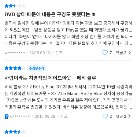
DVD 상태 때문에 내용은 구경도 못했다는 ㅎ
솔직히 말하면 앞에 분이 대단한 영화다 라는 평을 보고 궁금해서 구입하
게 되었는데요. 받은 상품을 받고 Play를 했을 때 화면과 소리가 끊기는
데다가, 화면이 앞으로 나가지를 않고 화면 조정 컨트롤 자체가 안 되니 -
내용은 구경도 못했다는...ㅋ 혹시나 다른 분들도 호기심에 구입하게 되었
다가 저 같은 낭패를 당하지 않도록 글 남기는 것임. Yes24 에서 그 동안
w*******e
2008.08.19.
신고
7
댓글
2
DVD 상품
주간우수작
사랑이라는 치명적인 페이드아웃 - 베티 블루
베티 블루 37.2 Betty Blue 37.2기타 제작사 | 2004년 10월 사랑이라
는 치명적인 페이드아웃 - 37.2 Le Matin, Betty Blue 정치적 몽상가들
자유를 상징하는 도시의 거리를 온종일 걸은 적이 있다. 거리 곳곳에서 대
혁명의 흔적을 발견할 수 있었다. 바스티유 광장에 이르렀을 때, 현재는 과
거와 이어져 있다는 당연한 진리가 새삼스
c********l
2015.08.28.
신고
2
댓글
2