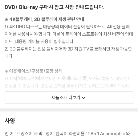
DVD/ Blu-ray 구매시 참고 사항 안내드립니다.
※ 4K블루레이, 3D 블루레이 재생 관련 안내
1) 4K UHD 디스크는 대용량의 데이터 전송이 필요하므로 4K전용 플레
이어를 사용하셔야 합니다. 더불어 플레이어 소프트웨어 최신 버전의 업데
이트, 대용량 케이블 사용이 필수입니다.
2) 3D 블루레이는 전용 플레이어와 3D 지원 TV를 통해서만 재생 가능합
니다.
※ 아웃케이스/구성품/포장 상태
1) 제작/배송 과정에서 경미한 아웃케이스 주름, 모서리 눌림 및 갈라짐이
발생할 수 있습니다. 반품을 원하실 경우 미개봉 상태로 문의 부탁드립니
다.
제품소개 더보기
2) 스틸북 케이스 제작 과정에서 기포 혹은 경미한 인쇄 오류가 발생할 수
있습니다.
3) 렌티큘러 스틸북의 경우, 보호필름이 붙어 판매되기도 합니다. 보호필
사양
름 손상에 의한 교환/반품은 불가합니다.
4) 본품 보호를 위해 노란색의 카톤 박스로 재포장한 경우, 카톤박스 손상
언 어 : 프랑스어 자 막 : 영어, 한국어 화면비율 : 1.85:1 Anamorphic 와
에 의한 교환/반품은 불가합니다.