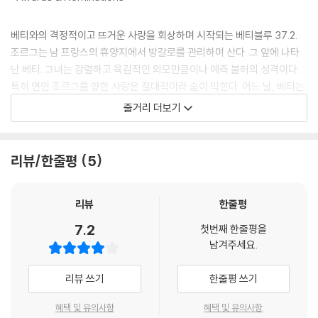
베티와의 격정적이고 뜨거운 사랑을 회상하며 시작되는 베티블루 37.2.
조르그는 남 프랑스의 휴양지에서 방갈로를 관리하며 산다. 그 앞에 나타
난 베티. 그녀는 강렬하고 육감적인 외모만큼이나 예측 불허의 성격이다.
특히 연인 조르그를 향한 사랑은 절대적이라 숨이 막힌다. 어느 날, 베티는
조르그가 쓴 글을 읽게 되고 그의 작가적 재능이 사장되는 것을 안타까워
줄거리 더보기
한다. 하지만 수차례 출판사로부터 퇴짜를 맞았던 조르그는 인생이 생각처
럼 쉽지 않음을 알고있다. 그래서 그의 글쓰기는 소극적이고 수동적이다.
그러나 통제불능이 아이 같은 베티에게 그런 현실이 남득될 리가 없다. 베
리뷰/한줄평
5
티는 그녀를 둘러싼 모든 상황을 견딜 수 없어하며 날이 갈수록 히스테릭
해지고, 점점 심각해져 현실적응이 불가능해진다. 자해까지 하며 스스로
리뷰
한줄평
파멸에 이르는 베티. 그런 그녀를 사랑하는 조르그의 모습도 눈물겹다.우
울한 블루와 세피아 톤의 화면, 그리고 단조의 경쾌한 피아노 음은 격정적
7.2
첫번째 한줄평을
인 그들 사랑과 대조되어 오히려 더욱 인상적이다.
남겨주세요.
리뷰 쓰기
한줄평 쓰기
혜택 및 유의사항
혜택 및 유의사항