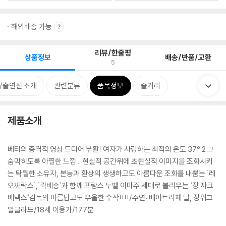
해외배송 가능
리뷰/한줄평
상품정보
배송/반품/교환
5
/출연진 소개
관련분류
품목정보
줄거리
제품소개
베티의 충격적 영상 드디어 부활! 여자가 사랑하는 최적의 온도 37° 2 그
숨막히도록 아찔한 느낌... 현실적 공간위에 초현실적 이미지를 조화시키
는 탁월한 소유자, 본능과 환상의 생생하고도 아름다운 조화를 내뿜는 `레
오까락스`,`뤽베송`과 함께 프랑스 누벨 이마주 세대로 불리우는 `장 자크
베넥스`감독의 아름답고도 우울한 수작!!!!/주연: 베아트리체 달, 장위그
알글라드/18세 이용가/177분