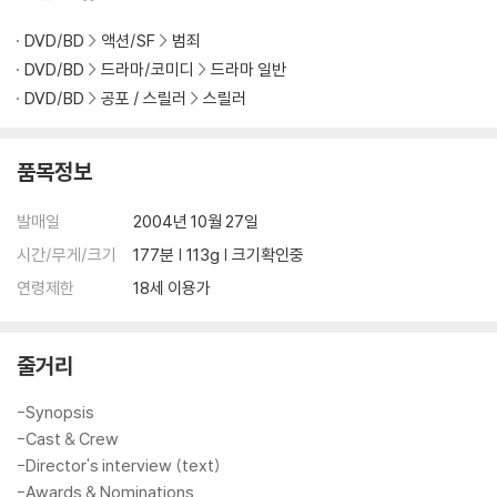
있으며, 상품의 불량이 아닙니다. 단, 재생에 이상이 있는 경우에는 불량으
로 인한 반품/교환이 가능합니다.
DVD/BD
액션/SF
범죄
DVD/BD
드라마/코미디
드라마 일반
※ 교환/반품 안내
DVD/BD
공포 / 스릴러
스릴러
1) 불량으로 인한 교환/반품 요청 시에는 불량 확인을 위해 개봉 시의 동영
상을 요청할 수 있으며, 동영상이 없는 경우 교환/반품이 제한될 수 있습니
다.
품목정보
관련 사진과 동영상 및 재생 기기 모델명을 첨부하여 첨부하여 고객센터에
문의 바랍니다.
발매일
2004년 10월 27일
2) 사양 오인지, 오 구매, 변심 사유로의 반품은 제품 개봉 전에만 운임비
시간/무게/크기
177분 | 113g | 크기확인중
부담 후 처리 가능합니다.
연령제한
18세 이용가
3) 스틸북 한정판, 초회 한정판의 경우 제작 수량이 한정되어 있고, 택배
이동 과정에서의 손상이 발생하면, 재 판매가 어려우므로 신중한 구매 선
택을 부탁드립니다.
줄거리
4) 한정판 상품의 변심, 오구매로 인한 반품은 회송된 상품의 상태 확인 후
진행이 가능합니다. 택배 이동 중 파손이 발생하지 않도록 완충 포장을 부
-Synopsis
탁드립니다.
-Cast & Crew
-Director's interview (text)
-Awards & Nominations