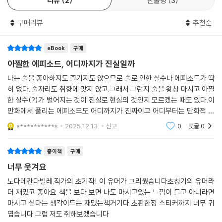
리뷰
2
한줄평
3
보자.
구매리뷰
추천순
eBook
구매
아찔한 에피소드, 어디까지가 진실일까
나는 술을 좋아하지도 즐기지도 않으므로 술로 인한 실수나 에피소드가 딱
히 없다. 술자리도 취향에 맞지 않고.그래서 그런지 술을 왕창 마시고 아찔
한 실수(?)가 벌어지는 것이 진실로 현실의 것인지 모르겠는 때도 있다.이
만화에서 풀리는 에피소드도 어디까지가 진짜이고 어디부터는 만화적 허
용이려나.그러나 현실이 드라마보다 더하다고 했으니 영 없는 이야기만도
a**********s
2025.12.13.
신고
0
댓글
0
아니기야 하겠지
종이책
구매
너무 웃겨요
노다메칸다빌레.작가의 초기작! 이 유머가 그리웠습니다초창기의 유머라
더 재밌고 좋아요 책을 보다 보면 나도 마시고있는 느낌이 들고 아니라면
마시고 싶다는 생각이드는 재밌는책거기다 초판한정 스티커까지 너무 귀
엽습니다 그럼 저도 취해보겠습니다