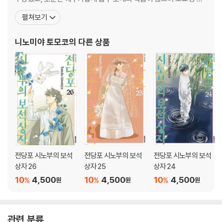
보고서 파일 24 소장 vs 과장
재 기업가의 이야기를 다룬『주식회사 천재 패밀리』가 일본 굴지 기업
펼쳐보기
보고서 파일 25 마지막 불꽃을 피우다
사장의 애독서로 뽑혀 화제가 되었다. 클래식을 소재로 한『노다메 칸
타빌레』를 계기로 도쿄교향악단 상임 지휘자와 대담을 나누기도 하
니노미야 토모코
의 다른 상품
File #2 한 잔하러 가자! Vol.1, 한 잔하러 가자! Vol.2
였다. 주요작품으로 『OUT』『술 마시러 가자!』『음
File #3 세토 마을의 새신랑 Vol. 1, 세토 마을의 새신랑 Vol. 2
File #4 꼬꼬마와의 대결 소동
File #5 구사일생투성이 인생
File #6 저자후기 Vol. 1, 저자후기 Vol. 2
전당포 시노부의 보석
전당포 시노부의 보석
전당포 시노부의 보석
상자 26
상자 25
상자 24
10
4,500
10
4,500
10
4,500
%
%
%
원
원
원
관련 분류