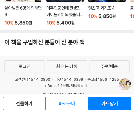
살아남은 6명에 의하면
여주인공인데 잘생긴
렛츠고 괴기조 4
돌
6
아이돌♂이 되었습니
10
5,850
1
%
원
다?! 3
10
5,850
10
5,400
%
%
원
원
이 책을 구입하신 분들이 산 분야 책
로그인
최근 본 상품
주문/배송
고객센터 1544-3800
티켓 1544-6399
중고샵 1566-4295
eBook 1:1문의/채팅상담
예스이십사(주) 사업자 정보
선물하기
바로구매
카트담기
이용약관
개인정보처리방침
청소년보호정책
PC버전
회사소개
거래처관계자께
도서홍보
광고
Copyright © YES24 Corp. All Rights Reserved.
MATOM11