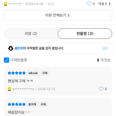
s*****0
2025.04.08.
신고
0
댓글
0
리뷰 전체보기
리뷰
2
한줄평
3
클린봇
이 부적절한 글을 감지 중입니다.
설정
구매한줄평
추천순
eBook
구매
팬심에 구매 ㅋㅋ
a**********s
2025.12.13.
0
종이책
구매
배꼽잡아요~~