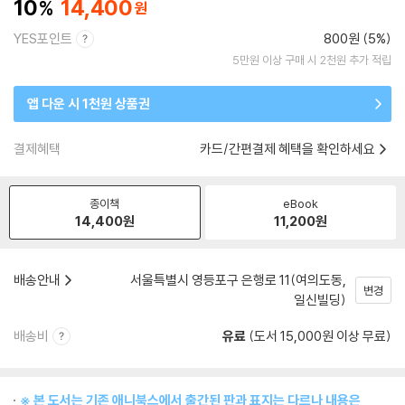
10
14,400
YES포인트
800원 (5%)
5만원 이상 구매 시 2천원 추가 적립
앱 다운 시 1천원 상품권
결제혜택
카드/간편결제 혜택을 확인하세요
종이책
eBook
14,400
원
11,200
원
배송안내
서울특별시 영등포구 은행로 11(여의도동,
변경
일신빌딩)
배송비
유료
(도서 15,000원 이상 무료)
※ 본 도서는 기존 애니북스에서 출간된 판과 표지는 다르나 내용은