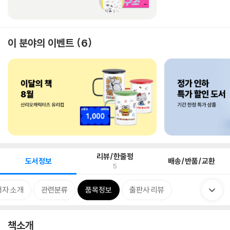
이 분야의 이벤트
6
리뷰/한줄평
도서정보
배송/반품/교환
5
저자 소개
관련분류
품목정보
출판사 리뷰
책소개