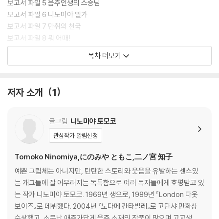
보고서 파일 5 음주인생의 스승님
보고서 파일 6 니노미야 일가
보고서 파일 7 만취의 천국
보고서 파일 8 뭐 어때!
보고서 파일 9 우울한 날
목차 더보기
보고서 파일 10 음주인간 진화론
보고서 파일 11 공포의 흑마녀
보고서 파일 12 신주쿠 독극물 사건
저자 소개
1
보고서 파일 13 사랑과 평화
보고서 파일 14 웃기는 여인네들
보고서 파일 15 사장님에게 경례!
글그림
니노미야 토모코
보고서 파일 16 폭주하는 베로니타
관심작가 알림신청
보고서 파일 17 금주하다
보고서 파일 18 막무가내 음주
Tomoko Ninomiya,にのみや ともこ,二ノ宮 知子
보고서 파일 19 아저씨 증후군
예쁜 그림체는 아니지만, 탄탄한 스토리와 웃음을 유발하는 센스있
보고서 파일 20 아저씨의 길
는 개그들에 잘 어우러지는 독특함으로 여러 독자들에게 호평받고 있
보고서 파일 21 필살세균 파이로리균
는 작가 니노미야 토모코. 1969년 생으로, 1989년 『London 다웃
보고서 파일 22 평범한 여성으로의 복귀
보이즈』로 데뷔했다. 2004년 『노다메 칸타빌레』로 고단샤 만화상
보고서 파일 23 연구소 동아리 소동
수상했고, 소문난 애주가답게 음주 소재의 작품이 많으며 고교생 천