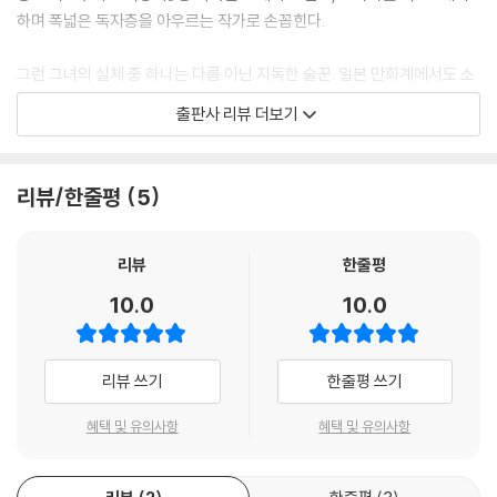
하며 폭넓은 독자층을 아우르는 작가로 손꼽힌다.
그런 그녀의 실체 중 하나는 다름 아닌 지독한 술꾼. 일본 만화계에서도 소
문난 애주가인 그녀는 소싯적부터 진하게 술을 즐겼다. 『음주가무연구소』
출판사 리뷰 더보기
는 그 일화들을 그러모은 초기작으로, 웃기다 못해 엽기적이기까지 한 술
주정과 도무지 믿을 수 없어 괴담 같기도 한 에피소드들, 약 15초 정도로
추정되는 후회와 자아성찰로 가득 차 있다.
리뷰/한줄평
5
또한 한국어판 『음주가무연구소』는 술 마시기 위해 일하는 회사원들의 이
야기를 그린 단편 「술 마시러 가자!」와 작가 자신의 연애 · 결혼사가 담긴
리뷰
한줄평
단편 「세토 마을의 새신랑」등 여러 단편이 합쳐진 완전판이다. 단순히 술
10.0
10.0
이야기뿐만 아니라 작가가 살아온 길과 인생관에 대해서도 엿볼 수 있어,
읽고 나면 마치 니노미야 토모코와 왁자한 술자리 한판을 가진 것 같은 묘
한 기분이 든다.
리뷰 쓰기
한줄평 쓰기
술을 사랑하는 사람, 술을 못 먹는 사람, 니노미야 토모코의 작품을 좋아하
혜택 및 유의사항
혜택 및 유의사항
는 사람, 작가를 모르지만 친해지고 싶은 사람! 모두 모두 대환영이다. 타
인의 시선과 내면의 부끄러움은 잠시 내려놓고 음주가무연구소에 입소해