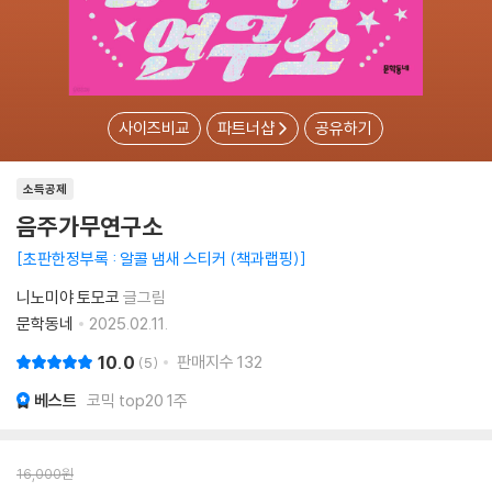
사이즈비교
파트너샵
공유하기
소득공제
음주가무연구소
초판한정부록 : 알콜 냄새 스티커 (책과랩핑)
니노미야 토모코
글그림
문학동네
2025.02.11.
10.0
판매지수
132
5
베스트
코믹 top20 1주
16,000
원