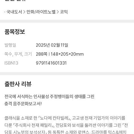
국내도서
만화/라이트노벨
코믹
품목정보
발행일
2025년 02월 11일
쪽수, 무게, 크기
288쪽 | 148*205*20mm
ISBN13
9791141601331
출판사 리뷰
전국에 서식하는 인사불성 주정뱅이들의 생태를 그린
충격 음주문화보고서!
클래식을 소재로 한 『노다메 칸타빌레』, 고교생 천재 기업가의 이야기를
다룬 『주식회사 천재 패밀리』, 전당포와 보석을 둘러싼 이야기를 그린 『전
당포 시노부의 보석상자』 등 독특한 소재와 로맨스, 드라마를 믹스&매치