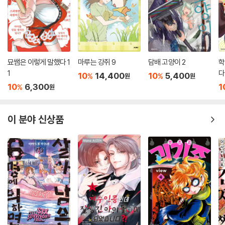
묘쌤은 이렇게 말했다 1
마루는 강쥐 9
담배 고양이 2
학
1
다!
10
14,400
10
5,400
%
%
원
원
10
6,300
1
%
원
이 분야 신상품