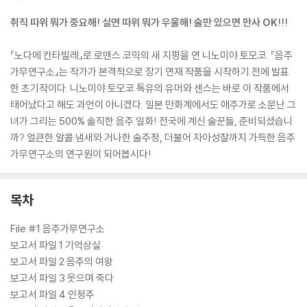
취직 따위 뭐가 중요해! 실연 따위 뭐가 우울해! 술만 있으면 만사 OK!!!
『노다메 칸타빌레』로 로맨스 코믹의 새 지평을 연 니노미야 토모코. 『음주
가무연구소』는 작가가 본격적으로 장기 연재 작품을 시작하기 전에 발표
한 초기작이다. 니노미야 토모코 특유의 유머와 센스는 바로 이 작품에서
태어났다고 해도 과언이 아니겠다. 일본 만화계에서도 애주가로 소문난 그
녀가 그리는 500% 솔직한 음주 일화! 전국에 계신 술꾼들, 준비되셨습니
까? 얼큰한 알콜 냄새와 거나한 술주정, 더불어 자아성찰까지 가득한 음주
가무연구소의 연구원이 되어봅시다!
목차
File #1 음주가무연구소
보고서 파일 1 기억상실
보고서 파일 2 음주의 여왕
보고서 파일 3 웃으며 죽다
보고서 파일 4 인정주