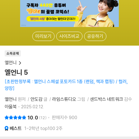
미리보기
사이즈비교
공유하기
소득공제
옐언니
옐언니 5
초판한정부록 : 옐언니 스페셜 포토카드 1종 (랜덤, 책과 랩핑) / 컬러,
양장
옐언니
원저
안도감
글
라임스튜디오
그림
샌드박스 네트워크
감수
아울북
2025.02.12.
10.0
판매지수
900
12
베스트
1-2학년 top100 2주