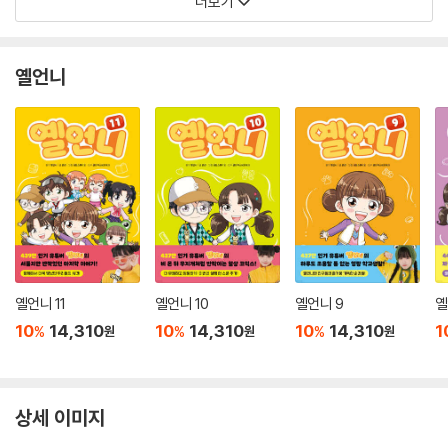
더보기
옐언니
옐언니 11
옐언니 10
옐언니 9
옐
10
14,310
10
14,310
10
14,310
1
%
%
%
원
원
원
상세 이미지