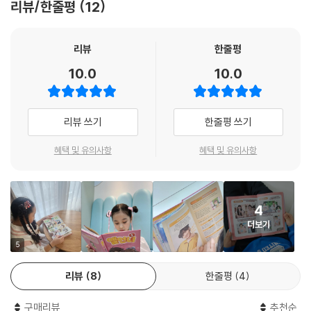
리뷰/한줄평
12
그중 가장 재미있는 요소를 뽑아 학교생활과 더욱 밀접한 에피소드로 재구
성하였습니다.
리뷰
한줄평
옐린초 패션왕 선발 대회, 세상에서 하나뿐인 상장 수여식, 예서와 민준이
10.0
10.0
의 알콩달콩 데이트 에피소드, 예서네 가족들의 특별한 설날 풍경과 드디
어 진심에서 우러나온 수지의 사과까지! 개성 만점 친구들과 함께 눈물 나
게 웃기는 학교생활 만화를 만나 보세요!
리뷰 쓰기
한줄평 쓰기
온라인 안전 가이드, 추운 겨울 추천 코디, 오~래 가는 올해 목표 세우는
혜택 및 유의사항
혜택 및 유의사항
법, 헷갈리는 친척 호칭 가이드 등 초등학생을 위한 고민 해결 밀착 꿀팁으
로 알찬 볼거리 제공!
4
초등 공감 만화 「옐언니」는 초등학생의 고민에 대한 구체적인 해결법이 활
더보기
동과 함께 부록으로 구성되어 있습니다. 온라인에서 일어나는 각종 범죄를
예방하기 위한 ‘온라인 안전 가이드’, 추운 겨울을 100% 즐길 수 있는 ‘유형
5
별 겨울 추천 코디’와 친척들 호칭이 헷갈리는 친구들을 위한 ‘친척 호칭 가
리뷰
8
한줄평
4
이드’ 등 다양한 활동을 따라가다 보면 어느새 학교생활 고민이 휘리릭~
날아가 버릴 거예요.
구매리뷰
추천순