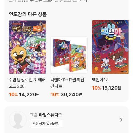
스레 몰입할 수 있는 스토리를 만들고 있습니다.
안도감
의 다른 상품
수염 탐정 로빈 3 : 에러
백앤아 11~12권 최신
백앤아 12
코드 300
간 세트
10
15,120
%
원
10
14,220
10
30,240
%
%
원
원
그림
라임스튜디오
관심작가 알림신청