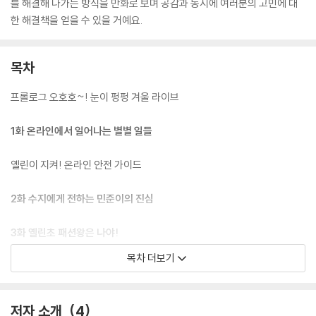
를 해결해 나가는 방식을 만화로 보며 공감과 동시에 여러분의 고민에 대
한 해결책을 얻을 수 있을 거예요.
목차
프롤로그 오호호~! 눈이 펑펑 겨울 라이브
1화 온라인에서 일어나는 별별 일들
옐린이 지켜! 온라인 안전 가이드
2화 수지에게 전하는 민준이의 진심
3화 옐린초 패션왕은 나야!
목차 더보기
4화 세상에서 하나뿐인 특별한 상장 수여식
추운 겨울 100% 즐기는 법, 나의 겨울나기 스타일은?
저자 소개
4