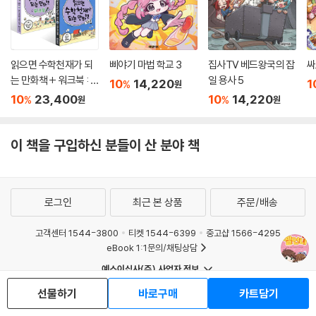
읽으면 수학천재가 되
삐야기 마법 학교 3
집사TV 베드왕국의 잡
싸
는 만화책 + 워크북 : 초
일 용사 5
10
14,220
1
%
원
등 B 세트
10
23,400
10
14,220
%
%
원
원
이 책을 구입하신 분들이 산 분야 책
로그인
최근 본 상품
주문/배송
고객센터 1544-3800
티켓 1544-6399
중고샵 1566-4295
eBook 1:1문의/채팅상담
예스이십사(주) 사업자 정보
이용약관
개인정보처리방침
청소년보호정책
선물하기
바로구매
카트담기
PC버전
회사소개
거래처관계자께