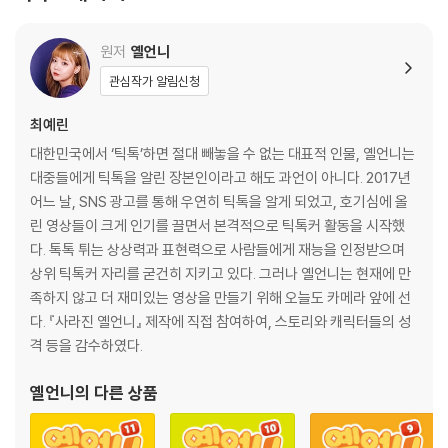
5화 예서의 새해 결심
원저
옐언니
숨은 추억 찾기! 키워드로 돌아보는 지난해
관심작가 알림신청
6화 예서와 민준의 알콩달콩 주말 데이트
최예린
대한민국에서 ‘틱톡’하면 절대 빼놓을 수 없는 대표적 인물, 옐언니는
7화 예서네 가족의 특별한 차례 지내기
대중들에게 틱톡을 알린 장본인이라고 해도 과언이 아니다. 2017년
어느 날, SNS 광고를 통해 우연히 틱톡을 알게 되었고, 호기심에 올
알아 두면 쓸모 있는 설날 꿀팁
린 영상들이 크게 인기를 끌면서 본격적으로 틱톡커 활동을 시작했
다. 톡톡 튀는 상상력과 표현력으로 사람들에게 재능을 인정받으며
8화 우리 수지가 달라졌어요
상위 틱톡커 자리를 굳건히 지키고 있다. 그러나 옐언니는 현재에 만
족하지 않고 더 재미있는 영상을 만들기 위해 오늘도 카메라 앞에 선
에필로그 함께라면 개학 준비 끝! 옐언니 라이브
다. 『사라진 옐언니』 제작에 직접 참여하여, 스토리와 캐릭터들의 성
6권 미리 보기
격 등을 감수하였다.
옐언니
의 다른 상품