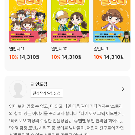
옐언니 11
옐언니 10
옐언니 9
10
14,310
10
14,310
10
14,310
%
%
%
원
원
원
글
안도감
관심작가 알림신청
읽다 보면 멈출 수 없고, 다 읽고 나면 다음 권이 기다려지는 ‘스토리
의 힘’이 있는 이야기를 꾸리고자 합니다. 『타키포오 코믹 어드벤처』,
『타키포오 허징의 수상한 만물상점』, 『슈뻘맨 무인 편의점 히어로』,
『수염 탐정 로빈』 시리즈 등 분야를 넘나들며, 어린이 친구들이 자연