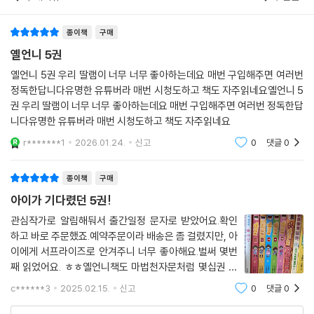
종이책
구매
옐언니 5권
옐언니 5권 우리 딸램이 너무 너무 좋아하는데요 매번 구입해주면 여러번
정독한답니다유명한 유튜버라 매번 시청도하고 책도 자주읽네요옐언니 5
권 우리 딸램이 너무 너무 좋아하는데요 매번 구입해주면 여러번 정독한답
니다유명한 유튜버라 매번 시청도하고 책도 자주읽네요
r*******1
2026.01.24.
신고
0
댓글
0
종이책
구매
아이가 기다렸던 5권!
관심작가로 알림해둬서 출간일정 문자로 받았어요.확인
하고 바로 주문했죠.예약주문이라 배송은 좀 걸렸지만, 아
이에게 서프라이즈로 안겨주니 너무 좋아해요.벌써 몇번
째 읽었어요. ㅎㅎ옐언니책도 마법천자문처럼 몇십권 나
오는거 아닐까하며 기대하는 어린이가 있어요. 앞으로도
c******3
2025.02.15.
신고
0
댓글
0
좋은책 재밌는책 많이 만들어주세요!