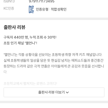
ISBN13
9791171173495
KC인증
인증유형 : 적합성확인
출판사 리뷰
구독자 440만 명, 누적 조회 수 30억!
초등 인기 채널 ‘옐언니’!
‘옐언니’는 각종 상황극을 선보이는 초등학생 취향 저격 키즈 채널입니다.
실제 초등학생들의 일상을 담은 듯 현실감 넘치는 에피소드들과 중간중간
등장하는 드라마 같은 극적 연출은 아이들에게 큰 공감과 웃음을 선사합니
다.
초등학교에서 펼쳐지는 로맨스 코미디!
인기 에피소드에 학교생활 공감 추가!
출판사 리뷰 더보기
천진난만한 예서가 학교에서 겪는 이야기를 담은 로맨스 코미디 상황극,
「잼민의 사랑」은 평균 조회 수 160만을 기록한 인기 콘텐츠 중 하나입니다.