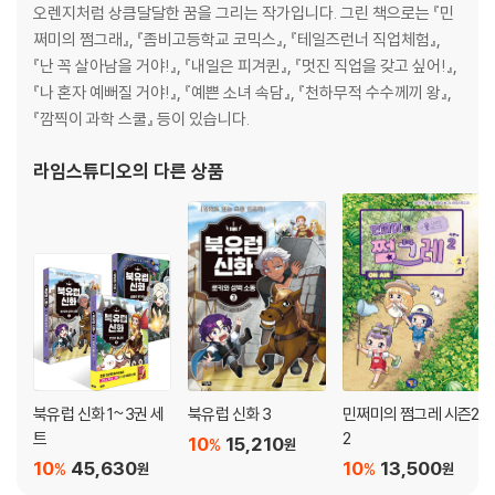
오렌지처럼 상큼달달한 꿈을 그리는 작가입니다. 그린 책으로는 『민
쩌미의 쩜그래』, 『좀비고등학교 코믹스』, 『테일즈런너 직업체험』,
『난 꼭 살아남을 거야!』, 『내일은 피겨퀸』, 『멋진 직업을 갖고 싶어!』,
『나 혼자 예뻐질 거야!』, 『예쁜 소녀 속담』, 『천하무적 수수께끼 왕』,
『깜찍이 과학 스쿨』 등이 있습니다.
라임스튜디오
의 다른 상품
북유럽 신화 1~3권 세
북유럽 신화 3
민쩌미의 쩜그레 시즌2
트
2
10
15,210
%
원
10
45,630
10
13,500
%
%
원
원