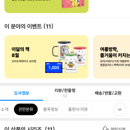
이 분야의 이벤트
11
리뷰/한줄평
도서정보
배송/반품/교환
12
 소개
관련분류
품목정보
출판사 리뷰
이 상품의 시리즈
11
알림신청