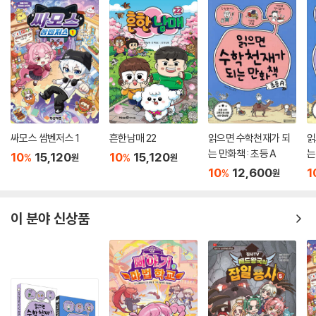
싸모스 쌈벤저스 1
흔한남매 22
읽으면 수학천재가 되
읽
는 만화책 : 초등 A
는
10
15,120
10
15,120
%
%
원
원
10
12,600
1
%
원
이 분야 신상품