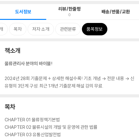
리뷰/한줄평
도서정보
배송/반품/교환
0
개
목차
저자 소개
관련분류
품목정보
책소개
물류관리사 분야의 바이블!
2024년 28회 기출문제 + 상세한 해설수록! 기초 개념 → 전문 내용 → 신
유형의 3단계 구성. 최근 1개년 기출문제 해설 강의 무료.
목차
CHAPTER 01 물류정책기본법
CHAPTER 02 물류시설의 개발 및 운영에 관한 법률
CHAPTER 03 유통산업발전법