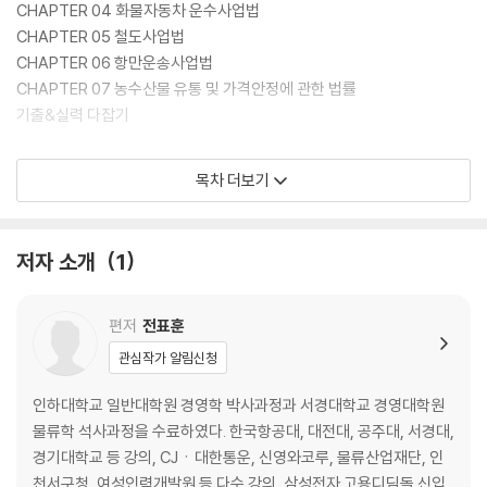
CHAPTER 04 화물자동차 운수사업법
CHAPTER 05 철도사업법
CHAPTER 06 항만운송사업법
CHAPTER 07 농수산물 유통 및 가격안정에 관한 법률
기출&실력 다잡기
[부록]
목차 더보기
제 28회 물류관련법규 기출문제
저자 소개
1
편저
전표훈
관심작가 알림신청
인하대학교 일반대학원 경영학 박사과정과 서경대학교 경영대학원
물류학 석사과정을 수료하였다. 한국항공대, 대전대, 공주대, 서경대,
경기대학교 등 강의, CJㆍ대한통운, 신영와코루, 물류산업재단, 인
천서구청, 여성인력개발원 등 다수 강의, 삼성전자 고용디딤돌 신입