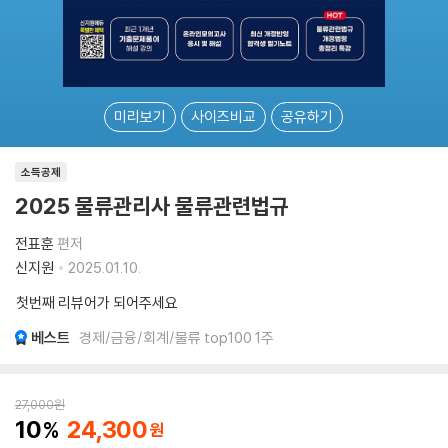
미리보기
사이즈비교
공유하기
소득공제
2025 물류관리사 물류관련법규
전표훈
편저
신지원
2025.01.10.
첫번째 리뷰어가 되어주세요
베스트
경제/금융/회계/물류 top100 1주
27,000
원
10
24,300