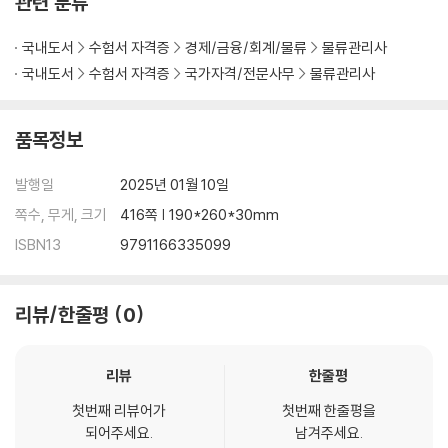
관련 분류
국내도서
수험서 자격증
경제/금융/회계/물류
물류관리사
국내도서
수험서 자격증
국가자격/전문사무
물류관리사
품목정보
발행일
2025년 01월 10일
쪽수, 무게, 크기
416쪽 | 190*260*30mm
ISBN13
9791166335099
리뷰/한줄평
0
리뷰
한줄평
첫번째 리뷰어가
첫번째 한줄평을
되어주세요.
남겨주세요.