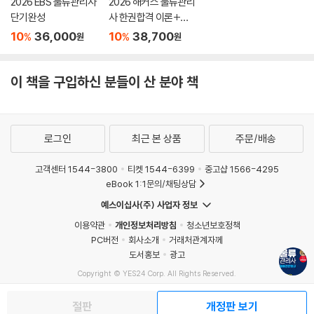
2026 EBS 물류관리사
2026 해커스 물류관리
단기완성
사 한권합격 이론+최
신기출
10
36,000
10
38,700
%
%
원
원
이 책을 구입하신 분들이 산 분야 책
로그인
최근 본 상품
주문/배송
고객센터 1544-3800
티켓 1544-6399
중고샵 1566-4295
eBook 1:1문의/채팅상담
예스이십사(주) 사업자 정보
이용약관
개인정보처리방침
청소년보호정책
PC버전
회사소개
거래처관계자께
도서홍보
광고
Copyright © YES24 Corp. All Rights Reserved.
MATOM1
절판
개정판 보기