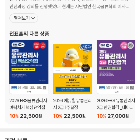
인턴과정 강의를 진행했었다. 현재는 사단법인 한국물류학회 이사이
자 사단법인 한국유통학회 정회원, 인하대학교 산학협력교수, EBS
펼쳐보기
물류관리사 물류관련법규, EBS 관광통역안내사 관광법규 교수를 역
임하고 있으며, 인하대학교 미래인재개발원 글로벌물류과정 강의,
전표훈
의 다른 상품
고용노동부/한국산업인력공단 물류관리과정 강의를 진행하고 있다.
2026 EBS물류관리사
2026 에듀윌 유통관리
2026 EBS 유통관리사
벼락치기 핵심요약집
사 2급 1주끝장
2급 한권합격_테마별
이론+문제
10
22,500
10
22,500
10
27,000
%
%
%
원
원
원