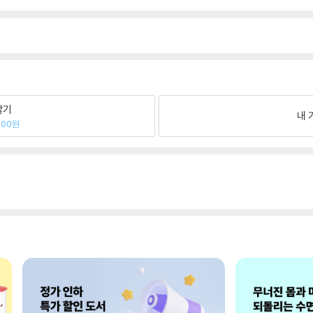
팔기
내 
000원