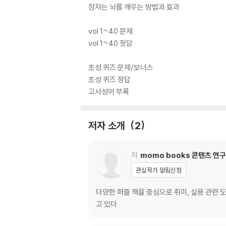
잠자는 뇌를 깨우는 방법과 효과
vol 1~40 문제
vol 1~40 정답
초성 퀴즈 문제/보너스
초성 퀴즈 정답
고사성어 부록
저자 소개
2
저
momo books 콘텐츠 연
관심작가 알림신청
다양한 퍼즐 책을 중심으로 취미, 실용 관련 
고 있다.