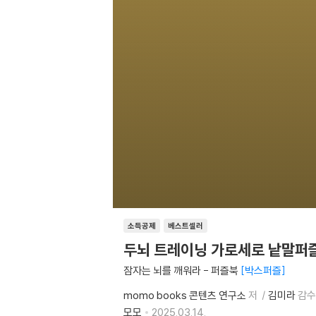
소득공제
베스트셀러
두뇌 트레이닝 가로세로 낱말퍼
잠자는 뇌를 깨워라 - 퍼즐북
박스퍼즐
momo books 콘텐츠 연구소
저
김미라
감수
모모
2025.03.14.