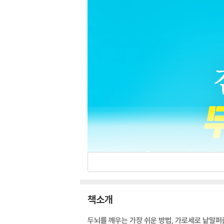
책소개
두뇌를 깨우는 가장 쉬운 방법, 가로세로 낱말퍼