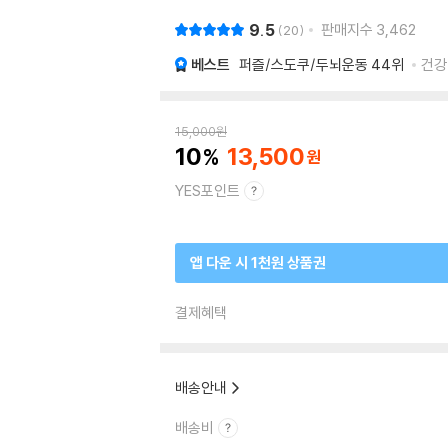
9.5
판매지수
3,462
20
베스트
퍼즐/스도쿠/두뇌운동
44위
건강 
15,000
원
10
13,500
YES포인트
앱 다운 시 1천원 상품권
결제혜택
배송안내
배송비