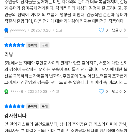
주인공이 남자들을 싫어하는 미인 자매와의 관계가 더욱 복잡해지며, 갈등
과 유머가 흥미롭게 전개된다. 각 캐릭터의 개성과 감정이 잘 드러나고, 주
인공의 선택이 이야기의 흐름에 영향을 미친다. 감동적인 순간과 유머가
적절히 혼합되어, 다음 전개에 대한 기대감이 커지는 매력적인 작품이다.
y******3
2025.10.20.
신고
0
댓글
0
종이책
구매
리뷰
5권에서는 자매와 주인공 사이의 관계가 한층 깊어지고, 서로에 대한 신뢰
와 감정이 복잡하게 얽히는 모습이 흥미롭게 전개됩니다. 남자에 대한 불
신을 극복하려는 자매들의 변화와, 주인공의 진심 어린 노력들이 조화롭게
그려져서 긴장감과 감동을 모두 느낄 수 있습니다. 이야기 속 미스터리와
로맨스가 절묘하게 어우러져 독자의 몰입을 이끌어내는 권입니다.
l*****6
2025.10.08.
신고
0
댓글
0
종이책
구매
감사합니다
앞 권의 라스트의 일건으로부터, 남나와 주인공은 딥 키스의 마력에 잡혀,
아리사도 그 마력에 걸려 간다. 그리고, 주인공과 남나의 관계성에 질투한