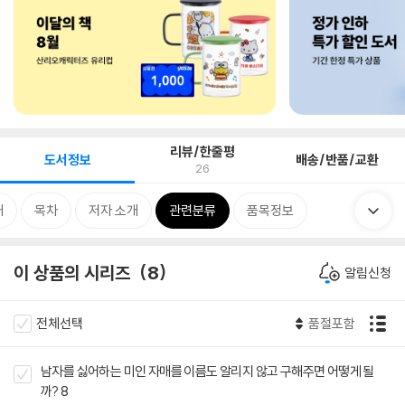
리뷰/한줄평
도서정보
배송/반품/교환
26
개
목차
저자 소개
관련분류
품목정보
이 상품의 시리즈
8
알림신청
전체선택
품절포함
남자를 싫어하는 미인 자매를 이름도 알리지 않고 구해주면 어떻게 될
까? 8