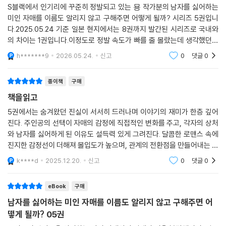
S블랙에서 인기리에 꾸준히 정발되고 있는 묭 작가분의 남자를 싫어하는
미인 자매를 이름도 알리지 않고 구해주면 어떻게 될까? 시리즈 5권입니
다.2025.05.24 기준 일본 현지에서는 8권까지 발간된 시리즈로 국내와
의 차이는 1권입니다.이정도로 정발 속도가 빠를 줄 몰랐는데 생각했던것
보다 인기가 많은 것 같습니다.이번권에서는 이전 보다 더 자매들과의 관
h*******9
2026.05.24.
신고
0
댓글
0
계가 깊어지며 로맨스가
종이책
구매
책을읽고
5권에서는 숨겨왔던 진실이 서서히 드러나며 이야기의 재미가 한층 깊어
진다. 주인공의 선택이 자매의 감정에 직접적인 변화를 주고, 각자의 상처
와 남자를 싫어하게 된 이유도 설득력 있게 그려진다. 달콤한 로맨스 속에
진지한 감정선이 더해져 몰입도가 높으며, 관계의 전환점을 만들어내는 중
요한 권이다.
k****d
2025.12.20.
신고
0
댓글
0
eBook
구매
남자를 싫어하는 미인 자매를 이름도 알리지 않고 구해주면 어
떻게 될까? 05권