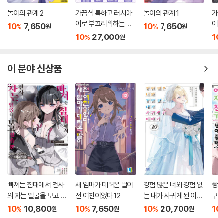
놀이의 관계 2
가끔씩 툭하고 러시아
놀이의 관계 1
가
어로 부끄러워하는 옆
어
10
7,650
10
7,650
%
%
원
원
자리의 아랴 양 11 특별
자
10
27,000
1
%
원
판
이 분야 신상품
빠져든 침대에서 천사
새 엄마가 데려온 딸이
경험 많은 너와 경험 없
쌍
의 자는 얼굴을 보고 싶
전 여친이었다 12
는 내가 사귀게 된 이야
구
을 뿐
기. 10 한정판
10
10,800
10
7,650
10
20,700
1
%
%
%
원
원
원