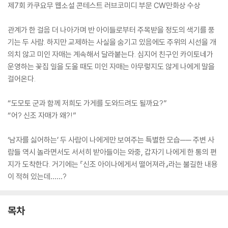
제7회 카쿠요무 웹소설 콘테스트 러브코미디 부문 CW만화상 수상
관계가 한 걸음 더 나아가며 반 아이들로부터 주목받을 정도의 색기를 풍
기는 두 사람. 하지만 교제하는 사실을 숨기고 있음에도 주위의 시선을 개
의치 않고 미인 자매는 계속해서 달라붙는다. 심지어 친구인 카이토네가
운영하는 꽃집 일을 도울 때도 미인 자매는 아무렇지도 않게 나에게 말을
걸어온다.
“도모토 군과 함께 저희도 가게를 도와드려도 될까요?”
“어? 신조 자매가 왜?!”
‘남자를 싫어하는’ 두 사람이 나에게만 보여주는 특별한 모습── 주변 사
람들 역시 놀라면서도 서서히 받아들이는 와중, 갑자기 나에게 한 통의 편
지가 도착한다. 거기에는 『신조 아이나에게서 떨어져라』라는 불길한 내용
이 적혀 있는데……?
목차