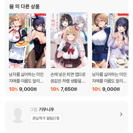
묭
의 다른 상품
남자를 싫어하는 미인
손에 넣은 최면 앱으로
남자를 싫어하는 미인
자매를 이름도 알리지
꿈같은 하렘 생활을 보
자매를 이름도 알리지
않고 구해주면 어떻게
내고 싶어 4
않고 구해주면 어떻게
10
9,000
10
7,650
10
9,000
%
%
%
원
원
원
될까? 8
될까? 7
그림
기우니우
관심작가 알림신청