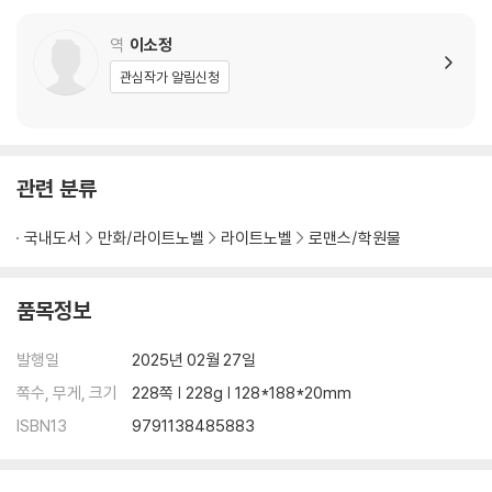
역
이소정
관심작가 알림신청
관련 분류
국내도서
만화/라이트노벨
라이트노벨
로맨스/학원물
품목정보
발행일
2025년 02월 27일
쪽수, 무게, 크기
228쪽 | 228g | 128*188*20mm
ISBN13
9791138485883