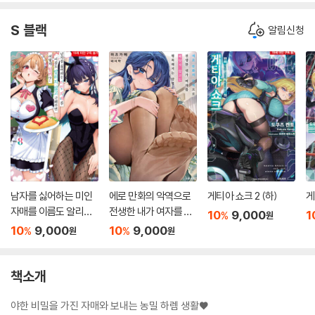
S 블랙
알림신청
남자를 싫어하는 미인
에로 만화의 악역으로
게티아 쇼크 2 (하)
게
자매를 이름도 알리지
전생한 내가 여자를 빼
10
9,000
1
%
원
않고 구해주면 어떻게
앗지 않고도 행복해지
10
9,000
10
9,000
%
%
원
원
될까? 8
는 방법 2
책소개
야한 비밀을 가진 자매와 보내는 농밀 하렘 생활♥