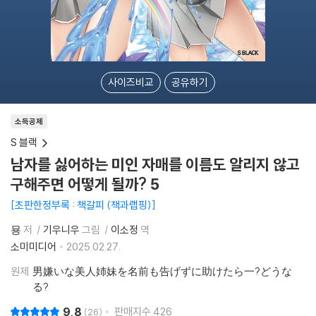
사이즈비교
공유하기
소득공제
S 블랙
남자를 싫어하는 미인 자매를 이름도 알리지 않고
구해주면 어떻게 될까? 5
초판한정부록 : 책갈피 (책과랩핑)
묭
저
기우니우
그림
이소정
역
소미미디어
2025.02.27.
원제
男嫌いな美人姉妹を名前も告げずに助けたら一?どうな
る?
9.8
판매지수
426
26