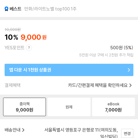
베스트
만화/라이트노벨 top100 1주
10,000
원
10
9,000
YES포인트
500원 (5%)
5만원 이상 구매 시 2천원 추가 적립
앱 다운 시 1천원 상품권
결제혜택
카드/간편결제 혜택을 확인하세요
종이책
eBook
원제
9,000
원
7,000
원
배송안내
서울특별시 영등포구 은행로 11(여의도동,
변경
일신빌딩)