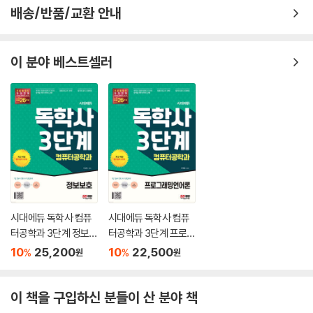
배송/반품/교환 안내
이 분야 베스트셀러
시대에듀 독학사 컴퓨
시대에듀 독학사 컴퓨
터공학과 3단계 정보보
터공학과 3단계 프로그
호
래밍언어론
10
25,200
10
22,500
%
%
원
원
이 책을 구입하신 분들이 산 분야 책