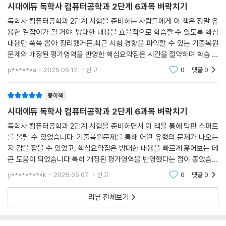
시대에듀 독학사 컴퓨터공학과 2단계 6과목 벼락치기
독학사 컴퓨터공학과 2단계 시험을 준비하는 사람들에게 이 책은 정말 유
용한 길잡이가 될 거야. 방대한 내용을 효율적으로 학습할 수 있도록 핵심
내용만 쏙쏙 뽑아 정리했거든.최근 시험 경향을 파악할 수 있는 기출복원
문제와 개정된 평가영역을 반영한 핵심요약집은 시간을 절약하며 학습 효
과를 극대화하는 데 큰 도움이 될 거야. 특히 최종모의고사는 실전 감각을
p******a
2025.05.12.
신고
0
댓글
0
키우고 부족한 부
종이책
시대에듀 독학사 컴퓨터공학과 2단계 6과목 벼락치기
독학사 컴퓨터공학과 2단계 시험을 준비하면서 이 책을 통해 막판 스퍼트
를 올릴 수 있었습니다. 기출복원문제를 통해 어떤 유형의 문제가 나오는
지 감을 잡을 수 있었고, 핵심요약집은 방대한 내용을 빠르게 훑어보는 데
큰 도움이 되었습니다.특히 개정된 평가영역을 반영했다는 점이 좋았습니
다. 무엇을 공부해야 할지 몰라 막막했는데, 이 책 덕분에 방향을 잡고 효율
y*********k
2025.05.07.
신고
0
댓글
0
적으로 학습할
리뷰 전체보기