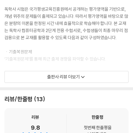
독학사 시험은 국가평생교육진흥원에서 공개하는 평가영역을 기반으로,
개념 위주의 문제들이 출제되고 있습니다. 따라서 평가영역을 바탕으로 많
은 분량의 이론을 한정된 시간 내에 효율적으로 학습해야 합니다. 본 교재
는 독학사 컴퓨터공학과 2단계 전용 수험서로, 수험생들이 최종 마무리 점
검용으로 본 교재를 활용할 수 있도록 다음과 같이 구성하였습니다.
ㆍ기출복원문제
‘기출복원문제’를 통해 최근 출제 경향을 파악할 수 있습니다.
ㆍ핵심요약집
출판사 리뷰 더보기
2022년 시험부터 적용된 개정 평가영역을 바탕으로 요점을 정리하여 전
반적인 내용을 한눈에 파악할 수 있습니다.
리뷰/한줄평
13
ㆍ최종모의고사
출제 경향을 반영한 ‘최종모의고사’를 실제 시험처럼 풀어보며, 상세한 해
설을 통해 부족한 부분을 체크할 수 있습니다.
리뷰
한줄평
9.8
첫번째 한줄평을
본 교재로 학습하시는 수험생 여러분의 합격을 기원합니다!