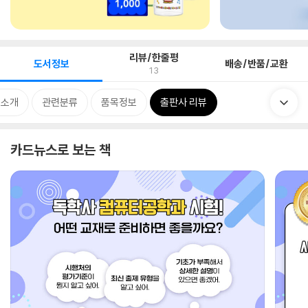
리뷰/한줄평
도서정보
배송/반품/교환
13
 소개
관련분류
품목정보
출판사 리뷰
카드뉴스로 보는 책