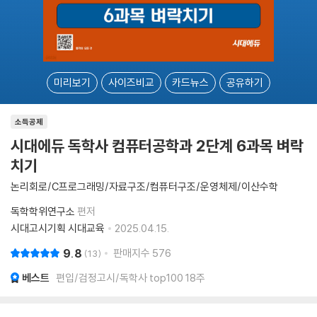
미리보기
사이즈비교
카드뉴스
공유하기
소득공제
시대에듀 독학사 컴퓨터공학과 2단계 6과목 벼락
치기
논리회로/C프로그래밍/자료구조/컴퓨터구조/운영체제/이산수학
독학학위연구소
편저
시대고시기획 시대교육
2025.04.15.
9.8
판매지수
576
13
베스트
편입/검정고시/독학사 top100 18주