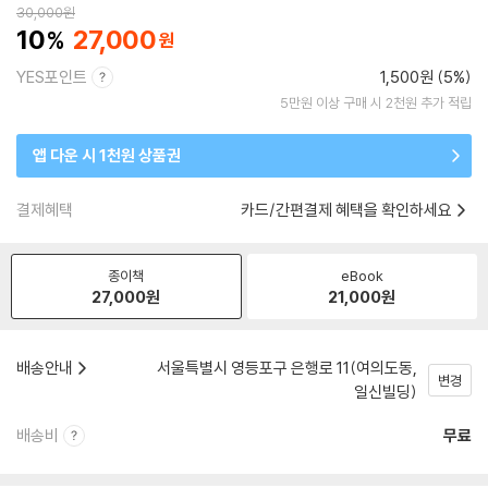
30,000
원
10
27,000
YES포인트
1,500원 (5%)
5만원 이상 구매 시 2천원 추가 적립
앱 다운 시 1천원 상품권
결제혜택
카드/간편결제 혜택을 확인하세요
종이책
eBook
27,000
원
21,000
원
배송안내
서울특별시 영등포구 은행로 11(여의도동,
변경
일신빌딩)
배송비
무료