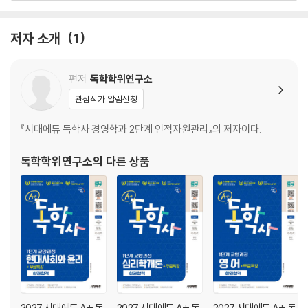
Ⅰ. 논리회로
시험장에 가져가는 핵심요약집
저자 소개
1
기출동형 최종모의고사
최종모의고사 정답 및 해설
편저
독학학위연구소
Ⅱ. C프로그래밍
관심작가 알림신청
시험장에 가져가는 핵심요약집
기출동형 최종모의고사
『시대에듀 독학사 경영학과 2단계 인적자원관리』의 저자이다.
최종모의고사 정답 및 해설
독학학위연구소
의 다른 상품
Ⅲ. 자료구조
시험장에 가져가는 핵심요약집
기출동형 최종모의고사
최종모의고사 정답 및 해설
Ⅳ. 컴퓨터구조
시험장에 가져가는 핵심요약집
기출동형 최종모의고사
2027 시대에듀 A+ 독
2027 시대에듀 A+ 독
2027 시대에듀 A+ 독