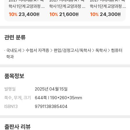
최종모의고사 정답 및 해설
학사 1단계 교양과정 현
학사 1단계 교양과정 심
학사 1단계 교양과정 영
대사회와 윤리 한권합
리학개론 한권합격+무
어 한권합격+무료특강
10
23,400
10
21,600
10
24,300
Ⅴ. 운영체제
%
%
%
원
원
원
격+무료특강
료특강
시험장에 가져가는 핵심요약집
기출동형 최종모의고사
최종모의고사 정답 및 해설
관련 분류
Ⅵ. 이산수학
국내도서
수험서 자격증
편입/검정고시/독학사
독학사
컴퓨터
시험장에 가져가는 핵심요약집
학과
기출동형 최종모의고사
최종모의고사 정답 및 해설
품목정보
발행일
2025년 04월 15일
쪽수, 무게, 크기
644쪽 | 190*260*35mm
ISBN13
9791138385404
출판사 리뷰