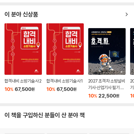
10
25,200
10
26,550
10
34,650
1
%
%
%
원
원
원
법규)
이 분야 신상품
합격내비 소방기술사 2
합격내비 소방기술사 1
2027 초격차 소방설비
2
기사·산업기사 필기 전
기
10
67,500
10
67,500
%
%
원
원
기
계
10
22,500
1
%
원
이 책을 구입하신 분들이 산 분야 책