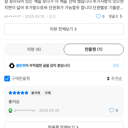
는 군더더기 설명이 많아 단권화가 어려워서 단권화가 쉬울수 있게 요점만
잘 정리되어 있는 책을 보다가 이 책을 선택 했습니다.추가사항이 있으면
지면이 넓어 추가함으로써 단권화가 가능할듯 합니다.단원별로 기출문제
를 추가하면 더 좋았을텐데 조금 아쉬움이 있습니다.
d******7
2025.03.15.
신고
0
댓글
0
리뷰 전체보기
리뷰
6
한줄평
1
클린봇
이 부적절한 글을 감지 중입니다.
설정
구매한줄평
추천순
종이책
구매
좋아요
d********m
2025.09.30.
0