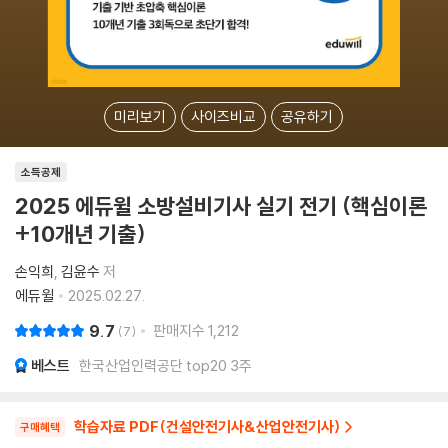
미리보기
사이즈비교
공유하기
소득공제
2025 에듀윌 소방설비기사 실기 전기 (핵심이론
+10개년 기출)
손익희
김윤수
저
에듀윌
2025.02.27.
9.7
판매지수
1,212
7
베스트
한국산업인력공단 top20 3주
학습자료 PDF(건설안전기사&산업안전기사)
구매혜택