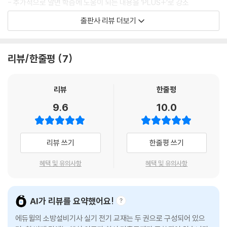
- 추가적으로 알면 학습에 도움이 되는 내용을 ‘PLUS+’로 강조
- 2025년 시험일정에 맞춘 최신 법령으로 구성
출판사 리뷰 더보기
[5+7개년 기출]
리뷰/한줄평
7
- 2024년 시행된 1, 2, 3회 시험을 빠짐없이 직접 복원하여 수록
- 초보자도 쉽게 이해 가능하도록 PHASE별 이론과 연계한 상세한 해설
제공
리뷰
한줄평
- 풀이에 적용된 법령기준을 암기하기 쉽도록 색자로 표시
9.6
10.0
[부가학습자료]
리뷰 쓰기
한줄평 쓰기
- 소방설비기사 실기 단답형 문제 100선 제공
모음집 다운로드: 에듀윌 도서몰(book.eduwill.net) 〉 도서자료실 〉 부가
혜택 및 유의사항
혜택 및 유의사항
학습자료 〉 ‘소방설비기사’ 검색
AI가 리뷰를 요약했어요!
에듀윌의 소방설비기사 실기 전기 교재는 두 권으로 구성되어 있으