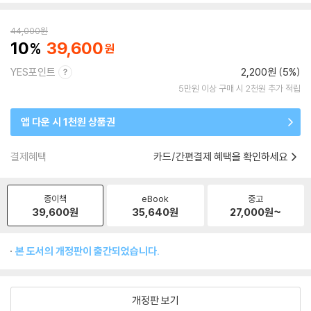
44,000
원
10
39,600
YES포인트
2,200원 (5%)
5만원 이상 구매 시 2천원 추가 적립
앱 다운 시 1천원 상품권
결제혜택
카드/간편결제 혜택을 확인하세요
종이책
eBook
중고
39,600
원
35,640
원
27,000
원~
본 도서의 개정판이 출간되었습니다.
개정판 보기