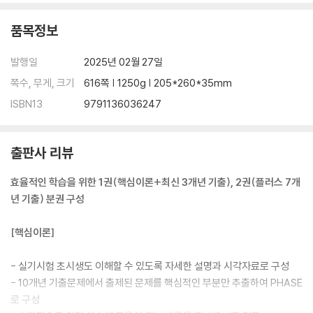
품목정보
발행일
2025년 02월 27일
쪽수, 무게, 크기
616쪽 | 1250g | 205*260*35mm
ISBN13
9791136036247
출판사 리뷰
효율적인 학습을 위한 1권(핵심이론+최신 3개년 기출), 2권(플러스 7개
년 기출) 분권 구성
[핵심이론]
- 실기시험 초시생도 이해할 수 있도록 자세한 설명과 시각자료로 구성
- 10개년 기출문제에서 출제된 문제를 핵심적인 부분만 추출하여 PHASE
로 구성