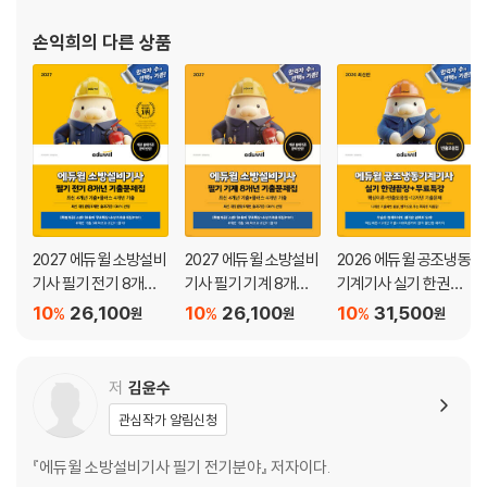
2024년 기출문제
손익희
의 다른 상품
2023년 기출문제
2022년 기출문제
[플러스 7개년 기출]
플러스 7개년 기출
2021년 기출문제
2020년 기출문제
2027 에듀윌 소방설비
2027 에듀윌 소방설비
2026 에듀윌 공조냉동
2019년 기출문제
기사 필기 전기 8개년
기사 필기 기계 8개년
기계기사 실기 한권끝
2018년 기출문제
기출문제집
기출문제집
장+무료특강
10
26,100
10
26,100
10
31,500
%
%
%
원
원
원
2017년 기출문제
2016년 기출문제
2015년 기출문제
저
김윤수
관심작가 알림신청
『에듀윌 소방설비기사 필기 전기분야』 저자이다.