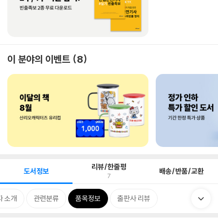
이 분야의 이벤트
8
리뷰/한줄평
도서정보
배송/반품/교환
7
자 소개
관련분류
품목정보
출판사 리뷰