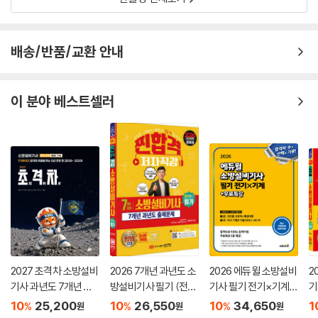
한줄평 전체보기
배송/반품/교환 안내
이 분야 베스트셀러
2027 초격차 소방설비
2026 7개년 과년도 소
2026 에듀윌 소방설비
2
기사 과년도 7개년 필
방설비기사 필기 (전기
기사 필기 전기×기계
기
기 전기
1-7)
(소방원론+소방관계