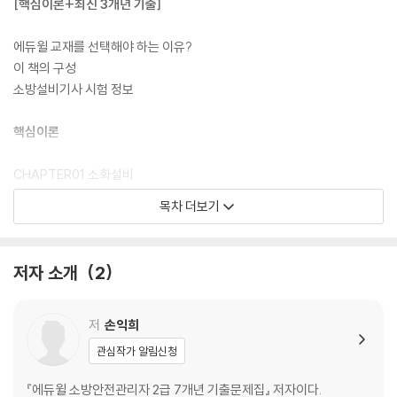
[핵심이론+최신 3개년 기출]
에듀윌 교재를 선택해야 하는 이유?
이 책의 구성
소방설비기사 시험 정보
핵심이론
CHAPTER01 소화설비
CHAPTER02 경보설비
목차 더보기
CHAPTER03 피난구조설비
CHAPTER04 소화활동설비
CHAPTER05 소방전기시설
저자 소개
2
CHAPTER06 소방시설 시공
CHAPTER07 제어 회로
CHAPTER08 소방전기설비의 설계시공
저
손익희
CHAPTER09 기타
관심작가 알림신청
최신 3개년 기출
『에듀윌 소방안전관리자 2급 7개년 기출문제집』 저자이다.