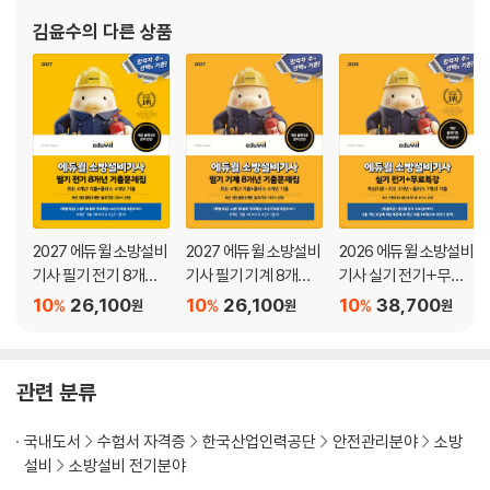
김윤수
의 다른 상품
2027 에듀윌 소방설비
2027 에듀윌 소방설비
2026 에듀윌 소방설비
기사 필기 전기 8개년
기사 필기 기계 8개년
기사 실기 전기+무료
기출문제집
기출문제집
특강
10
26,100
10
26,100
10
38,700
%
%
%
원
원
원
관련 분류
국내도서
수험서 자격증
한국산업인력공단
안전관리분야
소방
설비
소방설비 전기분야