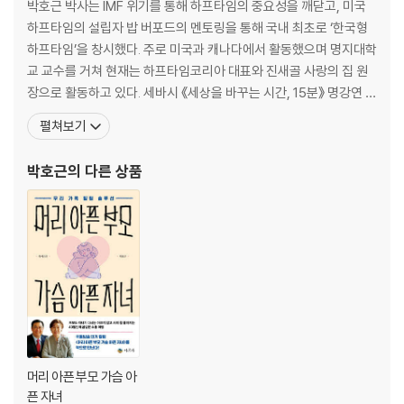
그래도 잠이 온다 68
박호근 박사는 IMF 위기를 통해 하프타임의 중요성을 깨닫고, 미국
결혼은 치킨게임이 아니다 73
하프타임의 설립자 밥 버포드의 멘토링을 통해 국내 최초로 ‘한국형
‘나’, ‘너’ 대신 ‘우리’를 77
하프타임’을 창시했다. 주로 미국과 캐나다에서 활동했으며 명지대학
명절증후군 날리는 법 81
교 교수를 거쳐 현재는 하프타임코리아 대표와 진새골 사랑의 집 원
장으로 활동하고 있다. 세바시 《세상을 바꾸는 시간, 15분》 명강연 1
Part 3 남녀의 차이를 알면 행복 시작
00 선정, MBC 《TV특강》, MBN 《황금알》, KBS 《유애리의 집중인
펼쳐보기
터뷰》, 동아일보의 <하프타임 서평>, 석세스TV 《명사 특강》, YTN
아내의 바가지는 이유가 있다 86
뉴스정면 승부 《하프타임을 위하여》, CGNTV 《나침반》, 국민일보
박호근
의 다른 상품
남편들이 가장 무서워하는 말 ‘우리 대화 좀 해요 ’ 90
의 <로뎀나무> 연재, 파이
남녀의 차이를 알면 행복 시작 95
함께하고 싶은 남편, 훌쩍 떠나고 싶은 아내 100
말의 온도 ‘호’와 ‘후’의 차이 105
수준 높은 행복을 위한 남편 역할 109
Part 4 배우자를 배워야 한다
배우자를 배우자 114
친밀감, 그게 뭔데!! 118
머리 아픈 부모 가슴 아
벽과 같은 배우자와 소통하기 122
픈 자녀