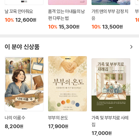
여자는 남자보다 대체로 민감하고 예민하다. 그래서 남자보다 사소한 일에
상처를 받기 쉽다. 남편과 정서적으로 친밀감을 느끼고 싶은 욕구가 계속
날 꼬옥 안아줘요
품격 있는 아내들의 남
가트맨의 부부 감정 치
부
편 다루는 법
유
무시되고 거절당하면 아내는 상실감과 좌절감을 느끼게 되어 더 이 욕구에
10
12,600
1
%
원
집착하게 된다. 그리고 이 집착은 결국 공격적으로 나타나게 된다.
10
15,300
10
13,500
%
%
원
원
마찬가지로 아내는 애착의 대상인 남편으로부터 사랑과 정서적 친밀감을
이 분야 신상품
얻지 못하면 정서적 반응을 얻기 위해 대화를 시도하다가 나중엔 공격적으
로 변하게 된다. 하지만 남편들은 이를 ‘바가지’로 이해한다. 그러므로 남편
들은 아내가 공격적으로 돌변했다면 정서적 친밀감이 충족되지 못했다는
사인으로 이해하고 아내의 말에 귀 기울여주고 공감해 주어야 한다.
--- p.87~88
배우자 사이의 대화는 서로에게 큰 영향을 미친다. 따뜻한 말과 차가운 말
을 구분하여 사용하면 부부관계를 더 풍요롭게 만들 수 있다. 부부간 대화
에서 유용한 팁을 생각해 보면 따뜻한 말에는 “사랑해”, “고마워요”, “당
신의 노력을 정말 감사하게 생각해”, “당신과 함께 있으면 너무 행복해” 등
나의 이름 수
부부의 온도
가족 및 부부치료 사례
이 있고, 반대로 차가운 말에는 “왜 이렇게 늦게 왔어?”, “너는 항상 그런
집
8,200
17,900
원
원
거야”, “내 이야기를 듣지도 않아”, “너는 왜 그 모양이야?” 등이 있다. 이
17,000
원
러한 차가운 말을 듣게 되면 배우자에게 자연스럽게 마음의 문이 닫히고