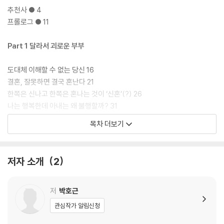
추천사 ● 4
이 책의 내용은 실제 내 이야기이고 부모님의 이야기이며 이웃의 이야기이
프롤로그 ● 11
다. 배우자의 헌신을 기대하는가? 그렇다면 당신의 결혼은 불행해질 것이
다. 배우자를 위해 헌신을 각오했는가? 그렇다면 당신의 결혼은 선물이요,
Part 1 달라서 괴로운 부부
축복이 될 것이다.
도대체 이해할 수 없는 당신 16
결혼, 잘못하면 결국 혼난다 21
한쪽은 신나고 한쪽은 혼나는 것이 ‘신혼’(?) 26
나는 행복한데 아내는 왜 불행할까? 31
당신은 완벽한 남자예요 36
목차 더보기
이 사람을 믿고 살 수 있을까? 41
Part 2 싸우지 않는 부부가 위험하다
저자 소개
2
욱하는 남편 가슴 치는 아내 48
사랑의 유효기간과 유통기간 53
저
박호근
음치, 박치, 감치(?) 58
관심작가 알림신청
뭐가 미안한데? 63