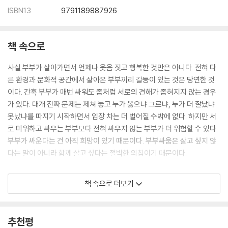
ISBN13
9791189887926
책 속으로
사실 부부가 살아가면서 언제나 웃음 짓고 행복한 것만은 아니다. 전혀 다
른 환경과 문화적 공간에서 살아온 부부끼리 갈등이 있는 것은 당연한 것
이다. 간혹 부부가 매번 싸워도 좀처럼 서로의 견해가 좁혀지지 않는 경우
가 있다. 대개 진짜 문제는 제쳐 놓고 누가 옳으냐 그르냐, 누가 더 잘났냐
못났냐를 따지기 시작하면서 입장 차는 더 벌어질 수밖에 없다. 하지만 서
로 미워하고 싸우는 부부보다 전혀 싸우지 않는 부부가 더 위험할 수 있다.
부부가 싸운다는 건 아직 희망이 있기 때문이다. 부부싸움은 살고 싶지 않
다는 말이 아니라 함께 살고 싶다는 절박한 외침이기 때문이다.
희망이 없다면 자기 생각을 상대에게 전달해 보려는 노력도 하지 않는다.
책 속으로 더보기
싸움을 한다는 것은 상대에 대해 애정과 희망이 아직 남아 있다는 것이다.
싸움을 한다는 것은 아직 ‘배우자에 대한 애정과 희망이 있다’는 표현임을
명심해야 한다.
추천평
--- p.17