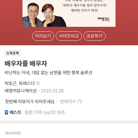
미리보기
사이즈비교
공유하기
소득공제
배우자를 배우자
비난하는 아내, 대답 없는 남편을 위한 행복 솔루션
박호근
옥에스더
저
예영커뮤니케이션
2025.02.28.
첫번째 리뷰어가 되어주세요
판매지수
72
베스트
결혼/가족 top20 16주
16,000
원