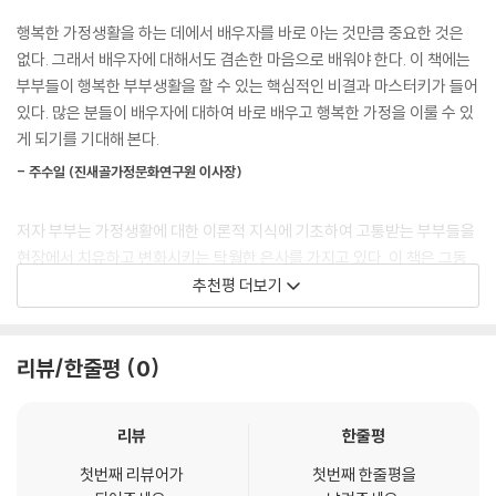
행복한 가정생활을 하는 데에서 배우자를 바로 아는 것만큼 중요한 것은
모든 부부가 그런 것은 아니겠지만 대체적으로 갈등을 일으키는 가정의 남
없다. 그래서 배우자에 대해서도 겸손한 마음으로 배워야 한다. 이 책에는
편과 아내를 보면, 아내는 자신의 삶과 노력을 대부분 가정에 쏟는 것에 비
부부들이 행복한 부부생활을 할 수 있는 핵심적인 비결과 마스터키가 들어
해, 남편은 절반 정도만 마음을 쏟는 경우가 많다. 그런 까닭에 가정에 문제
있다. 많은 분들이 배우자에 대하여 바로 배우고 행복한 가정을 이룰 수 있
가 일어났을 때 남편과 아내가 느끼는 심각도가 다르다. 부부간의 갈등이
게 되기를 기대해 본다.
일어났을 때 그것에 반응하는 태도에도 차이가 날 수밖에 없다.
- 주수일 (진새골가정문화연구원 이사장)
부부가 결혼 생활 중에 이런 차이에 대해 서로 깊이 대화하고, 그 거리를 좁
저자 부부는 가정생활에 대한 이론적 지식에 기초하여 고통받는 부부들을
히려는 노력을 하면 좋겠지만 대부분의 부부는 그렇지 못하다. 아내가 ‘고
현장에서 치유하고 변화시키는 탁월한 은사를 가지고 있다. 이 책은 그동
생스러웠다’고 느끼면 남편은 ‘그 정도면 괜찮지 않나’라고 생각한다. 아내
안 저자가 세미나를 인도하면서 경험했던 열매를 배경으로 쓰인 현장 보고
추천평 더보기
가 “가정만 돌보느라 내 생활이 없었다”고 하면 남편은 “내가 못한 게 뭐
서다. 따라서 페이지마다 생동감이 넘치고 모든 이야기는 역동적으로 전개
냐”고 되묻는다. 남편이 “나 정도면 좋은 남편”이라고 주장하면 아내는 선
되고 있다.
뜻 동의하지 못한다.
리뷰/한줄평
0
--- p.42~43
- 이희범 (지구촌가정훈련원 원장)
부부싸움 중 남편이 잠이 오는 이유를 심리적인 면에서 분석해 보면, 남편
부부 사역자들은 부부 문제를 해결하는 자기만의 솔루션이 있다. 이 책은
리뷰
한줄평
은 싸움을 피하고 싶은 경우가 많다. 남편은 아내와의 갈등을 해결하는 것
현장 사역으로만 알 수 있는 것을 기록하고 있고, 부부 사역자들만 가지고
보다, 회피하고 싶은 것이다. 남편은 싸움을 통해 문제를 해결하거나 감정
첫번째 리뷰어가
첫번째 한줄평을
있는 모든 영업(?) 비밀을 다 공개하고 있다. 목회자들이 교인 부부들을 도