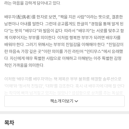
라는 마음을 강하게 담아내고 있다.
배우자(配偶者)를 한자로 보면, “짝을 지은 사람”이라는 뜻으로, 결혼한
남편이나 아내를 말한다. 그런데 공교롭게도 한글의 “경험을 통해 알게 된
다”는 뜻의 “배우다”와 발음이 같다. 따라서 “배우자”는 서로를 맞추고 함
께 이루어지는 부부를 의미한다. 이처럼 행복한 부부가 되려면 배우자를
배워야 한다. 그러기 위해서는 부부의 친밀감을 이해해야 한다. “친밀감이
란 마음속 가장 깊은 곳”이란 의미를 가진 라틴어 “인티무스”에서 유래했
다. 자신에게 매우 특별한 사람으로 이해하고 이해받는 아주 특별한 감정
적인 가까움을 의미한다.
이처럼 ‘배우자를 배우자’라는 책 제목은 부부 불화를 해결할 솔루션으로
‘이해’와 ‘정서적 친밀감’, ‘대화’를 강조한다. 혹시 내 배우자에 대해 잘 안다
는 착각에 빠져 넘겨짚고 있지는 않았나? 섭섭함으로 상처를 주는 독설로
표현되지는 않았나? 배우자의 대화 요청을 마치 ‘싸움을 거는 것’으로 오해
책소개 더보기
하고 소통 자체를 차단하지는 않았나? 우리는 배우자를 아는 데 힘써야 한
다. 그래서 배우자를 배워야 한다. 누구나 할 수 있는 흔한 말이라고 생각하
는가? 그렇다면 당신은 그 흔한 것조차 노력하지 못하고 있지는 않은지 지
목차
금 당장 점검해 봐야 한다.