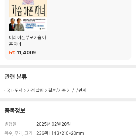
정답이 아니라 들어주면 된다 197
행복한 부부를 위한 여섯 가지 법칙 202
여자와 남자가 각각 나이 들면 필요한 것 208
싸우지 않고 대화하는 방법 213
부부 대화의 1:2:3 법칙 218
머리 아픈 부모 가슴 아
배우자, 사랑의 언어는? 224
픈 자녀
다섯 가지 사랑의 언어(검사지) 229
5
11,400
%
원
에필로그 ● 234
관련 분류
국내도서
가정 살림
결혼/가족
부부관계
품목정보
발행일
2025년 02월 28일
쪽수, 무게, 크기
236쪽 | 143*210*20mm