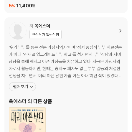
이렇게 대화하면 이혼의 지름길 127
5
11,400
%
원
과거 청산 없는 미래는 있을 수 없다 133
칭찬은 남편도 춤추게 한다 138
저
옥에스더
Part 5 결혼이란 퍼즐 맞추기
관심작가 알림신청
와플 같은 남자와 스파게티 같은 여자 144
‘위기 부부를 돕는 전문 가정사역자’이며 ‘정서 중심적 부부 치료전문
부부싸움은 쌍방과실 149
가’이다. ‘진새골 업그레이드 부부학교’를 섬기면서 부부상담과 자녀
부부싸움은 살고 싶다는 절박한 외침이다 154
상담을 통해 깨지고 아픈 가정들을 치유하고 있다. 지금은 가정사역
결혼은 수많은 조각으로 이루어진 퍼즐 158
자로서 활동하지만, 한때는 승자도 패자도 없는 부부 갈등의 처절한
부부 대화를 보면 미래가 보인다 163
전쟁을 치르면서 ‘머리 아픈 남편 가슴 아픈 아내’이던 적이 있었다.
부부가 ‘남’이 되지 않는 방법 169
갈등 상황에서는 온전히 회복했으나, 부부불화의 끝에는 결국 자녀
펼쳐보기
부부생활 리모델링 174
문제가 공식처럼 따라온다는 사실을 누구보다 뼛속 깊이 통감하였다.
우리 부부를 제2의 신혼으로 179
자신들을 비롯한 많은 부부가 결혼에 대해 왜곡된 지식과 자녀에 대
옥에스더
의 다른 상품
한 그릇된 태도로 가족 서로에게 얼마나 큰 상처를 남
Part 6 행복한 부부 실전 솔루션
어려워도 너무 어려운 부부 대화 이제 쉬워졌어요 186
남편이 받고 싶은 것과 아내가 받고 싶은 것 192