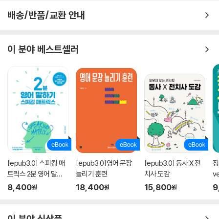
배송/반품/교환 안내
이 분야 베스트셀러
[epub3.0] 스피킹 매
[epub3.0]영어 문장
[epub3.0] 동사 X 전
정
트릭스 2분 영어 말하
늘리기 훈련
치사 도감
ve
기(2020 개정판)
8,400
18,400
15,800
9
원
원
원
이 분야 신상품