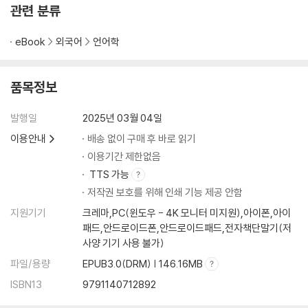
? DAY ? 029
관련 분류
? DAY ? 030
? DAY ? 031
eBook
외국어
언어학
? DAY ? 032
? DAY ? 033
품목정보
? DAY ? 034
? DAY ? 035
발행일
2025년 03월 04일
? DAY ? 036
? DAY ? 037
이용안내
배송 없이 구매 후 바로 읽기
? DAY ? 038
이용기간 제한없음
? DAY ? 039
TTS 가능
? DAY ? 040
저작권 보호를 위해 인쇄 기능 제공 안함
? DAY ? 041
지원기기
크레마,PC(윈도우 - 4K 모니터 미지원),아이폰,아이
? DAY ? 042
패드,안드로이드폰,안드로이드패드,전자책단말기(저
? DAY ? 043
사양 기기 사용 불가)
? DAY ? 044
파일/용량
EPUB3.0(DRM) | 146.16MB
? DAY ? 045
? DAY ? 046
ISBN13
9791140712892
? DAY ? 047