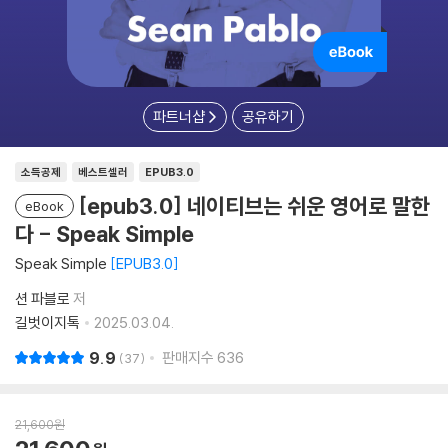
파트너샵
공유하기
소득공제
베스트셀러
EPUB3.0
[epub3.0] 네이티브는 쉬운 영어로 말한
eBook
다 - Speak Simple
Speak Simple
EPUB3.0
션 파블로
저
길벗이지톡
2025.03.04.
9.9
판매지수
636
37
21,600
원