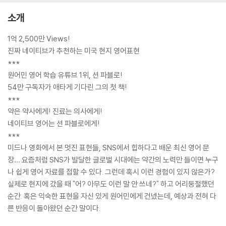
소개
1억 2,500만 Views!
진짜 네이티브가 추천하는 미국 현지 영어표현
***
원어민 영어 학습 유튜브 1위, 션 파블로!
54만 구독자가 애타게 기다린 그의 첫 책!
***
약은 약사에게! 진료는 의사에게!
네이티브 영어는 션 파블로에게!
***
미드나 영화에서 본 멋진 표현들, SNS에서 힙하다고 배운 최신 영어 문
장… 요즘처럼 SNS가 발달한 글로벌 시대에는 약간의 노력만 들이면 누구
나 쉽게 영어 자료를 접할 수 있다. 그런데 혹시 이런 경험이 있지 않은가?
실제로 현지에 갔을 때 "어? 아무도 이런 말 안 쓰네?" 하고 어리둥절했던
순간. 혹은 익숙한 표현을 자신 있게 원어민에게 건넸는데, 예상과 전혀 다
른 반응이 돌아왔던 순간 말이다.