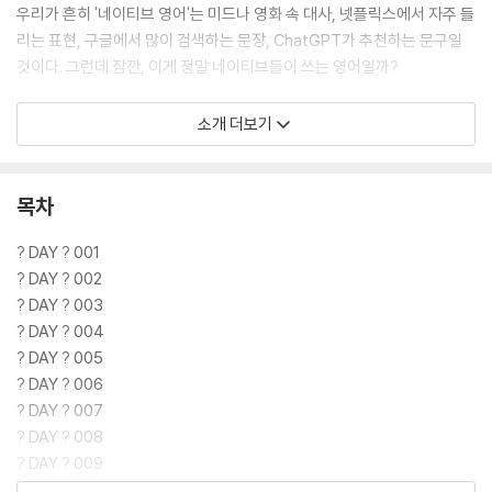
우리가 흔히 '네이티브 영어'는 미드나 영화 속 대사, 넷플릭스에서 자주 들
리는 표현, 구글에서 많이 검색하는 문장, ChatGPT가 추천하는 문구일
것이다. 그런데 잠깐, 이게 정말 네이티브들이 쓰는 영어일까?
뭐, 말만 통하면 되지 않냐고? 그렇다면 “찬밥 더운밥 가릴 처지가 아니
소개 더보기
야.”를 영어로 말해보자. 그대로 직역해 I'm not in a position to choos
e between cold rice and hot rice.라고 하면? 장황하기만 할 뿐, 네이
티브에게는 전혀 의미가 전달되지 않는다. 이럴 때는 “Beggars can't be
목차
choosers.” 한 마디면 충분하다. 또, “배 터지겠어.”를 직역해 My stom
ach will explode.라고 하면 과격하게 들려서 상대가 당황할 수 있다. 원
? DAY ? 001
어민이라면 이렇게 말할 것이다. “I'm stuffed.” 이처럼 쉬운 영어로도 얼
? DAY ? 002
마든지 내가 하고픈 말을 네티브처럼 자연스럽게 말할 수 있다.
? DAY ? 003
? DAY ? 004
1억 2,500만 뷰! 구독자 54만! 국내 1위 원어민 영어 학습 유튜브 운영자,
? DAY ? 005
미국인 영어 선생님 션 파블로! 한국어를 배우고 13년 동안 한국에서 생활
? DAY ? 006
하며 수많은 실수와 시행착오를 겪은 덕분에, 그는 영어를 배우는 한국인
? DAY ? 007
들의 고충을 누구보다 깊이 이해하고 있다. “진짜 네이티브가 쓰는 영어를
? DAY ? 008
알려주자”는 마음으로 유튜브를 시작했고, 길거리 인터뷰, 문화 비교, 실
? DAY ? 009
생활 표현 등 교과서에 없는 '살아있는 영어'로 가득한 그의 채널은 폭발적
? DAY ? 010