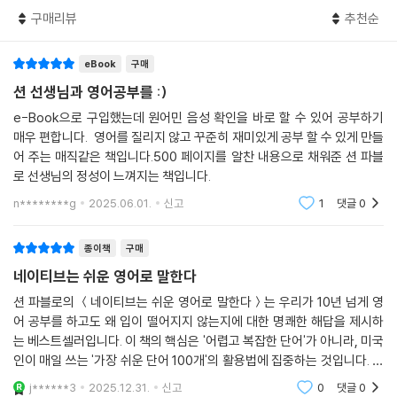
구매리뷰
추천순
? DAY ? 067
? DAY ? 068
? DAY ? 069
eBook
구매
? DAY ? 070
션 선생님과 영어공부를 :)
? DAY ? 071
e-Book으로 구입했는데 원어민 음성 확인을 바로 할 수 있어 공부하기
? DAY ? 072
매우 편합니다. 영어를 질리지 않고 꾸준히 재미있게 공부 할 수 있게 만들
? DAY ? 073
어 주는 매직같은 책입니다.500 페이지를 알찬 내용으로 채워준 션 파블
? DAY ? 074
로 선생님의 정성이 느껴지는 책입니다.
? DAY ? 075
n********g
2025.06.01.
신고
1
댓글
0
? DAY ? 076
? DAY ? 077
종이책
구매
? DAY ? 078
? DAY ? 079
네이티브는 쉬운 영어로 말한다
? DAY ? 080
션 파블로의 ＜네이티브는 쉬운 영어로 말한다＞는 우리가 10년 넘게 영
? DAY ? 081
어 공부를 하고도 왜 입이 떨어지지 않는지에 대한 명쾌한 해답을 제시하
? DAY ? 082
는 베스트셀러입니다. 이 책의 핵심은 '어렵고 복잡한 단어'가 아니라, 미국
? DAY ? 083
인이 매일 쓰는 '가장 쉬운 단어 100개'의 활용법에 집중하는 것입니다. 우
리는 흔히 어려운 단어를 써야 영어를 잘한다고 오해하지만, 저자는 get,
? DAY ? 084
j******3
2025.12.31.
신고
0
댓글
0