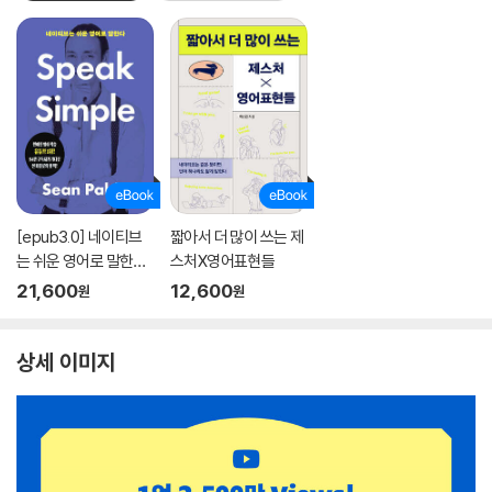
[epub3.0] 네이티브
짧아서 더 많이 쓰는 제
는 쉬운 영어로 말한다
스처X영어표현들
- Speak Simple
21,600
12,600
원
원
상세 이미지