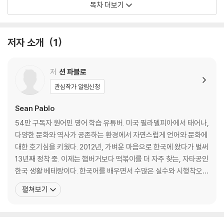
목차 더보기
인 사랑을 받았다.
? DAY ? 011
한국에서 받은 애정과 구독자들의 간절한 요청에 보답하고자, '한국인의
? DAY ? 012
영어 두통약' 같은 영어책을 출간했다. 이 책에는 네이티브들이 매일같이
? DAY ? 013
저자 소개
1
쓰는 표현 중 한국인에게 꼭 필요한 500문장을 엄선해 담았다. 단순히 외
? DAY ? 014
우는 영어책이 아니다. 원어민이 어떻게 생각하고, 상황에 따라 자연스럽
? DAY ? 015
게 표현하는지를 익힐 수 있도록 구성했다. 직장, 여행, 친구, 가족과의 대
? DAY ? 016
저
션 파블로
화 등 실생활에서 바로 써먹을 수 있는 표현을 쉽고 재미있는 예시와 대화
? DAY ? 017
관심작가 알림신청
로 풀어냈다.
? DAY ? 018
? DAY ? 019
Sean Pablo
? DAY ? 020
54만 구독자 원어민 영어 학습 유튜버. 미국 필라델피아에서 태어나,
? DAY ? 021
다양한 문화와 역사가 공존하는 환경에서 자연스럽게 언어와 문화에
? DAY ? 022
대한 호기심을 키웠다. 2012년, 가벼운 마음으로 한국에 왔다가 벌써
? DAY ? 023
13년째 정착 중. 이제는 햄버거보다 떡볶이를 더 자주 찾는, 자타공인
? DAY ? 024
한국 생활 베테랑이다. 한국어를 배우면서 수많은 실수와 시행착오를
? DAY ? 025
겪은 덕분에, 영어를 배우는 한국인들의 고민을 누구보다 깊이 이해
펼쳐보기
? DAY ? 026
하게 되었다. 이 경험을 바탕으로 유튜브 채널 [션 파블로]를 개설해
? DAY ? 027
“진짜 네이티브가 쓰는 영어를 알려주자!”는 마음으로 콘텐츠를 만
? DAY ? 028
들기 시작했다. 길거리 인터뷰, 문화 비교,