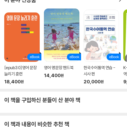
[epub3.0]영어 문장
영어 명문장 핸드북
한국수어통역 연습 -
K
늘리기 훈련
시사 편
역
14,400
원
18,400
20,000
9
원
원
이 책을 구입하신 분들이 산 분야 책
이 책과 내용이 비슷한 추천 책