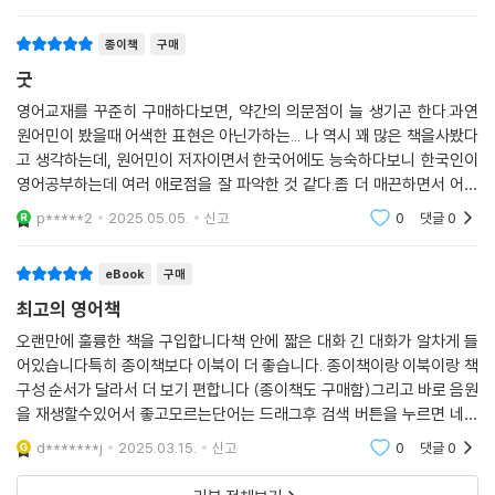
take, have, loo
? DAY ? 085
? DAY ? 086
종이책
구매
? DAY ? 087
굿
? DAY ? 088
영어교재를 꾸준히 구매하다보면, 약간의 의문점이 늘 생기곤 한다.과연
? DAY ? 089
원어민이 봤을때 어색한 표현은 아닌가하는... 나 역시 꽤 많은 책을사봤다
? DAY ? 090
고 생각하는데, 원어민이 저자이면서 한국어에도 능숙하다보니 한국인이
? DAY ? 091
영어공부하는데 여러 애로점을 잘 파악한 것 같다.좀 더 매끈하면서 어색
? DAY ? 092
하지 않은 표현과 함께 셀프체크하는 코너도 있고,아무튼 페이지 꽉 채운
? DAY ? 093
p*****2
2025.05.05.
신고
0
댓글
0
점도 마음에 든다.
? DAY ? 094
? DAY ? 095
eBook
구매
? DAY ? 096
최고의 영어책
? DAY ? 097
오랜만에 훌륭한 책을 구입합니다책 안에 짧은 대화 긴 대화가 알차게 들
? DAY ? 098
어있습니다특히 종이책보다 이북이 더 좋습니다. 종이책이랑 이북이랑 책
? DAY ? 099
구성 순서가 달라서 더 보기 편합니다 (종이책도 구매함)그리고 바로 음원
? DAY ? 100
을 재생할수있어서 좋고모르는단어는 드래그후 검색 버튼을 누르면 네이
버어학사전으로 연결됩니다작은글씨가 보기힘들어 아주 큰 글씨로 확대
d*******j
2025.03.15.
신고
0
댓글
0
해도 페이지당 글자수