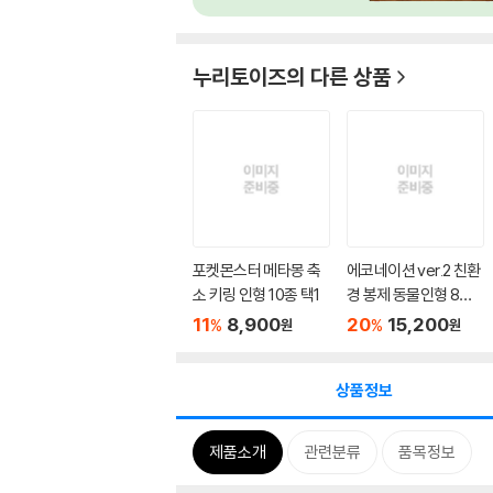
누리토이즈
의 다른 상품
포켓몬스터 메타몽 축
에코네이션 ver.2 친환
소 키링 인형 10종 택1
경 봉제 동물인형 8종
택1
11
8,900
20
15,200
%
%
원
원
상품정보
제품소개
관련분류
품목정보