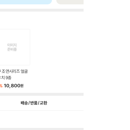
구 조연시리즈 얼굴
치 9종
10,800
%
원
배송/반품/교환