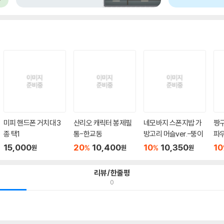
미피 핸드폰 거치대 3
산리오 캐릭터 봉제필
네모바지 스폰지밥 가
짱
종 택1
통-한교동
방고리 머슬ver.-뚱이
파우
15,000
20
10,400
10
10,350
10
%
%
원
원
원
리뷰/한줄평
0