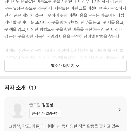
되어서도 한결같은 마음으로 꽃을 사랑한다. 아침부터 저녁까지 김 군의
모든 일상은 꽃으로 가득하다. 사람들은 이런 그를 미쳤다며 손가락질하지
만 김 군은 개의치 않는다. 오히려 꽃의 아름다움을 모르는 이들이 안타깝
기만 할 뿐이다. 눈 뜨자마자 꽃을 향해 간밤의 안부를 묻고, 꽃 시를 읊고,
꽃 책을 읽고, 다양한 방법으로 꽃을 향한 마음을 표현하는 김 군. 마침내
김 군은 꽃을 향한 지극한 사랑의 마음을 온전히 담아낼 방법을 찾는다.
이 책의 주인공 ‘김 군’은 18세기 조선에 실존했던 인물 ‘김덕형’을 모티브
로 삼았다. 당시에는 한 가지 분야에 몰입하는 것이 지식인의 미덕으로 여
겨지던 풍조가 있었는데, 김덕형은 그중 꽃을 사랑하는 것으로 유명한 화
책소개 더보기
가였다. 조선 후기의 실학자인 박제가는 김덕형의 화집 『백화보』에 서문을
써 주며 김덕형에 대해 이렇게 언급했다.
저자 소개
1
“(…) 김 군은 꽃을 주시한 채 하루 종일 눈 한 번 꿈쩍하지 않는다. 꽃 아래
에 자리를 깔고 누운 채 꼼짝도 않고, 손님이 와도 말 한마디 건네지 않는
글그림
김동성
다. 그런 김 군을 보고, 미친 놈 아니면 멍청이라고 손가락질하고 비웃는 자
가 한둘이 아니다. (…) 김 군은 만물을 마음의 스승으로 삼고 있다. 김 군의
관심작가 알림신청
기예는 천고의 누구와 비교해도 훌륭하다. (…) 그는 ‘꽃의 역사’에 공헌한
그림책, 광고, 카툰, 애니메이션 등 다양한 작품 활동을 펼치고 있는
공신의 하나로 기록될 것이며, ‘향기의 나라’에서 제사를 올리는 위인으로