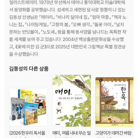
일러스트레이터. 1970년 부산에서 태어나 홍익대학교 미술대학에
기억될 것이다.”
서 동양화를 공부했습니다. 섬세하고 세련된 묘사로 정평이 나 있는
- 박제가, 〈백화보서〉
김동성 선생님은 『메아리』 『비나리 달이네 집』 『엄마 마중』 『책과 노
니는 집』 『나이팅게일』 『고향의 봄』 『오빠 생각』 『들꽃 아이』 『날지
아쉽게도 현재 김덕형에 대한 기록은 많이 남아 있지 않으며, 그의 책 『백
못하는 반딧불이』 『노도새』 등을 통해 동서양을 넘나드는 독특한 작
화보』도 그 행방이 묘연하다. 이름 석 자 제대로 남기지 못했으나, 후세에
품 세계를 보여 주고 있습니다. 2004년 백상출판문화상을 수상했
길이 남을 정도로 꽃을 사랑한 한 남자의 이야기는 김동성 작가의 아름다
고, 《꽃에 미친 김 군》으로 2025년 대한민국 그림책상 특별 장관상
운 그림과 만나 2025년, 우리 앞에 꽃처럼 활짝 피어났다.
을 수상했습니다.
김동성
의 다른 상품
[2026 한우리 독서올
매미, 여름 내내 무슨 일
고양이가 데려간 바람