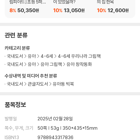
림피아드] 초등 5학년
이 있었을까?
의 집 한옥
필독서 세트
8
50,350
10
13,050
10
12,600
%
%
%
원
원
원
관련 분류
카테고리 분류
국내도서
유아
4-6세
4-6세 우리나라 그림책
국내도서
유아
유아 그림책
유아 창작동화
수상내역 및 미디어 추천 분류
국내도서
큰글자도서
유아동 빅북
품목정보
발행일
2025년 02월 28일
쪽수, 무게, 크기
50쪽 | 53g | 350*435*15mm
ISBN13
9788943317836