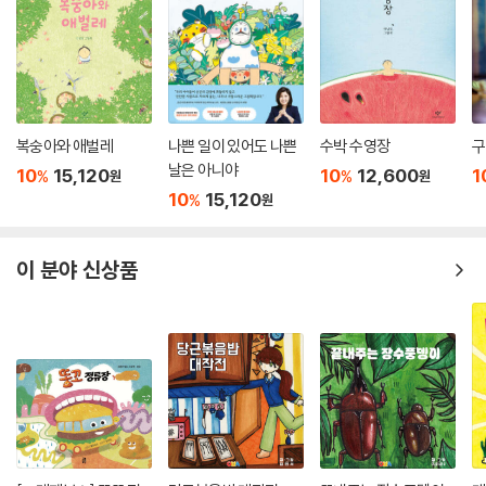
럽게 작품 속으로 초대한다.
복숭아와 애벌레
나쁜 일이 있어도 나쁜
수박 수영장
구
날은 아니야
10
15,120
10
12,600
1
%
%
원
원
10
15,120
%
원
이 분야 신상품