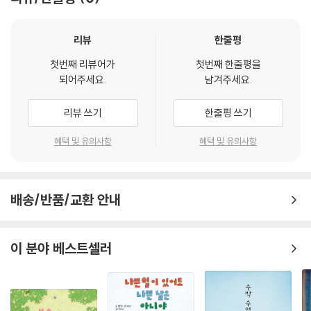
가꾸고, 화초를 극진히 보살피고, 심지어 반려동물에게도 꽃 이름을 지어
주며 애정으로 돌본다. 만약 김 군이 꽃을 사랑하지 않았다면 하지 않았을,
할 수 없었던 일들이다. 그러니 무언가에 몰입하여 깊이 탐구하는 사람을
리뷰
한줄평
본다면, 그들을 조롱하기보다는 그 마음을 조용히 들여다보는 것이 좋겠
첫번째 리뷰어가
첫번째 한줄평을
다. 그 속에는 분명 우리가 몰랐던 새로운 세계가 펼쳐져 있을 것이다.
되어주세요.
남겨주세요.
눈과 마음으로 그려 아름답게 빛나는,
리뷰 쓰기
한줄평 쓰기
형형색색 다채로운 꽃의 향연
혜택 및 유의사항
혜택 및 유의사항
지난 2014년부터 장장 10년 이라는 시간 동안 열정을 쏟아 갈고 닦은, 김
동성 작가의 첫 창작 그림책이 드디어 세상 밖으로 나왔다. 오랜 세월 그림
책 작가로 쌓아 온 경험을 아낌없이 녹여 낸 이 책은 디지털 작업이라는 것
배송/반품/교환 안내
을 눈치 채지 못할 만큼 능숙한 완급 조절은 물론, 섬세한 라인과 인물들의
절묘한 표정이 인상적이다.
이 분야 베스트셀러
하지만 단연 돋보이는 것은 화려하고 풍성한 꽃 그림이다. 사계절을 두루
아우르는 각양각색의 꽃들은 한 송이 한 송이가 조화롭게 어우러져 시각적
으로도, 정서적으로도 만족감을 준다. 특히 대문 접지가 펼쳐지는 하이라
이트 장면의 황홀경은 현실과 상상의 경계를 모호하게 해, 독자를 자연스