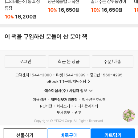
[그래제본소] 똥꼬 정
당근볶음밥 대작전
끝내주는 장수풍뎅이
태
류장
10
16,650
10
16,650
1
%
%
원
원
10
16,200
%
원
이 책을 구입하신 분들이 산 분야 책
로그인
최근 본 상품
주문/배송
고객센터 1544-3800
티켓 1544-6399
중고샵 1566-4295
eBook 1:1문의/채팅상담
예스이십사(주) 사업자 정보
이용약관
개인정보처리방침
청소년보호정책
PC버전
회사소개
거래처관계자께
도서홍보
광고
Copyright © YES24 Corp. All Rights Reserved.
MATOM7
선물하기
바로구매
카트담기