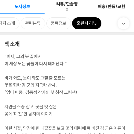
리뷰/한줄평
도서정보
배송/반품/교환
0
저자 소개
관련분류
품목정보
출판사 리뷰
책소개
“이제, 그의 붓 끝에서
이 세상 모든 꽃들이 다시 태어난다.”
비가 와도, 눈이 와도 그칠 줄 모르는
꽃을 향한 김 군의 지극한 찬사.
『엄마 마중』 김동성 작가의 첫 창작 그림책!
자연을 스승 삼고, 꽃을 벗 삼은
꽃에 ‘미친’ 한 남자의 이야기
어린 시절, 담장에 핀 나팔꽃을 보고 꽃의 매력에 푹 빠진 김 군은 어른이