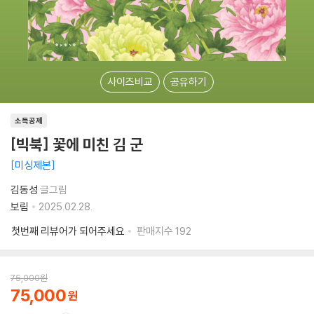
사이즈비교
공유하기
소득공제
[빅북] 꽃에 미친 김 군
미싱제본
김동성
글그림
보림
2025.02.28.
첫번째 리뷰어가 되어주세요
판매지수
192
75,000
원
75,000