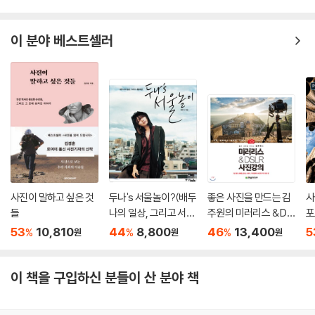
이 분야 베스트셀러
사진이 말하고 싶은 것
두나's 서울놀이?(배두
좋은 사진을 만드는 김
사
들
나의 일상, 그리고 서울
주원의 미러리스 & DS
포
여행) : 상급
LR 사진강의
53
10,810
44
8,800
46
13,400
5
%
%
%
원
원
원
이 책을 구입하신 분들이 산 분야 책