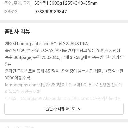
쪽수, 무게, 크기
664쪽 | 3698g | 255*340*35mm
ISBN13
9788996186847
출판사 리뷰
.제조사 Lomographische AG, 원산지 AUSTRIA
.출간까지 2년여 소요, LC-A의 역사를 완벽히 담고 있는 첫 번째 기념집
.쪽수 664page, 규격 250x340, 무게 3.75kg에 이르는 방대한 양의 양
장본
.온라인 콘테스트를 통해 451명이 1만여장이 넘는 사진 제출, 그중 엄선된
3000여장 수록
.lomography.com 사용자 263명이 LC-A와 LC-A+로 촬영한 전세계
의 독특한 사진들 포함
.아티스트 Georgian과 Alexander Djikia의 Lomo LC-A 역사를 기초
로 한 25개의 드로잉 포함
출판사 리뷰 더보기
LC-A의 25주년이 되는 2009년을 맞이하여 출간된 이 책은 로모그래피
의 모든 것을 한눈에 파악할 수 있는 기념비적인 책입니다. 화려한 색감과