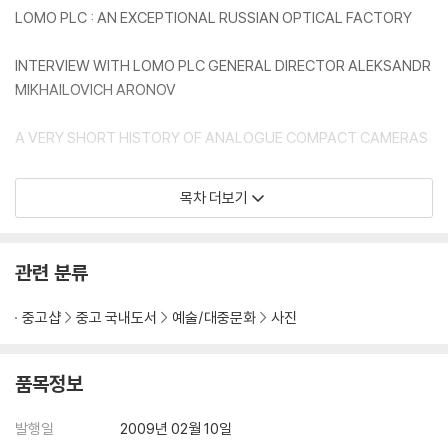
LOMO PLC : AN EXCEPTIONAL RUSSIAN OPTICAL FACTORY
INTERVIEW WITH LOMO PLC GENERAL DIRECTOR ALEKSANDR
MIKHAILOVICH ARONOV
A VERY SHORT HISTORY OF ANALOGUE COMPACT CAMERAS
LOMO LC-A + INSIDE AND OUT : TECHFACTS AND FEATURES
목차 더보기
FILM AND DEVELOPMENT
관련 분류
CARE AND REPAIR FOR YOUR LOMO LC-A
중고샵
중고 국내도서
예술/대중문화
사진
품목정보
발행일
2009년 02월 10일