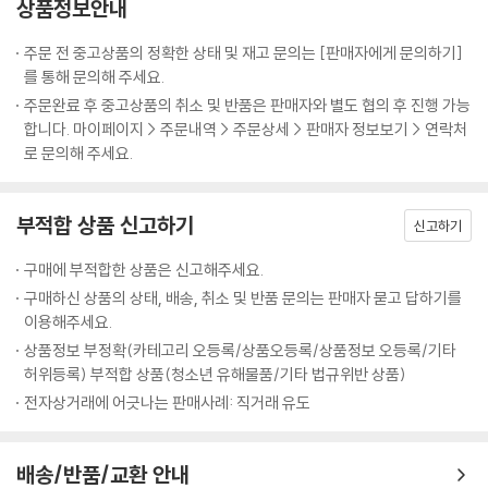
상품정보안내
자연스러운 상황의 로모그래피들은 물론 LC-A의 탄생비화와 그에 연관
된 역사적 인물들, 에피소드, 비하인드스토리 등 흥미로운 정보가 가득 담
주문 전 중고상품의 정확한 상태 및 재고 문의는 [판매자에게 문의하기]
겨 있는 로모 바이블입니다. 로모그래피의 25년간의 자취를 따라가 보는
를 통해 문의해 주세요.
재미를 주는 이 책은 기존의 사진집에서는 볼 수 없었던 남다른 색감과 독
주문완료 후 중고상품의 취소 및 반품은 판매자와 별도 협의 후 진행 가능
특한 시선이 담긴 사진들이 가득하고, 그것들을 독특한 구성으로 담고 있
합니다. 마이페이지 > 주문내역 > 주문상세 > 판매자 정보보기 > 연락처
어 보는 것만으로도 창조적인 작업을 위한 영감을 선사합니다.
로 문의해 주세요.
부적합 상품 신고하기
신고하기
구매에 부적합한 상품은 신고해주세요.
구매하신 상품의 상태, 배송, 취소 및 반품 문의는 판매자 묻고 답하기를
이용해주세요.
상품정보 부정확(카테고리 오등록/상품오등록/상품정보 오등록/기타
허위등록) 부적합 상품(청소년 유해물품/기타 법규위반 상품)
전자상거래에 어긋나는 판매사례: 직거래 유도
배송/반품/교환 안내